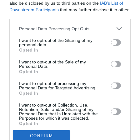
Vincent, vous en avez parlé à votre psy????
also be disclosed by us to third parties on the
IAB’s List of
Downstream Participants
that may further disclose it to other
RÉPONDRE
third parties.
Personal Data Processing Opt Outs
I want to opt-out of the Sharing of my
Yo
a commenté :
29 juin 2015 - 19 h 29 min
personal data.
Opted In
Ca me fait penser a nok scoot
C’est vrai cette partie est sous exploitée!
I want to opt-out of the Sale of my
Personal Data.
RÉPONDRE
Opted In
I want to opt-out of processing my
Personal Data for Targeted Advertising.
Pierre Henri Gourcon
a
29 juin 2015 - 19 h 59
Opted In
commenté :
min
I want to opt-out of Collection, Use,
complètement d’accord
Retention, Sale, and/or Sharing of my
Personal Data that Is Unrelated with the
Purposes for which it was collected.
RÉPONDRE
Opted In
CONFIRM