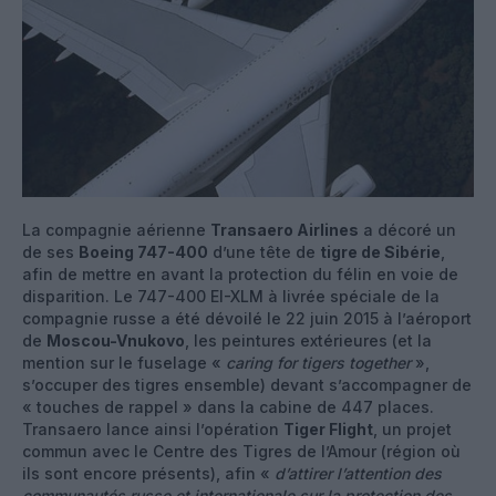
La compagnie aérienne
Transaero Airlines
a décoré un
de ses
Boeing 747-400
d’une tête de
tigre de Sibérie
,
afin de mettre en avant la protection du félin en voie de
disparition. Le 747-400 EI-XLM à livrée spéciale de la
compagnie russe a été dévoilé le 22 juin 2015 à l’aéroport
de
Moscou-Vnukovo
, les peintures extérieures (et la
mention sur le fuselage «
caring for tigers together
»,
s’occuper des tigres ensemble) devant s’accompagner de
« touches de rappel » dans la cabine de 447 places.
Transaero lance ainsi l’opération
Tiger Flight
, un projet
commun avec le Centre des Tigres de l’Amour (région où
ils sont encore présents), afin «
d’attirer l’attention des
communautés russe et internationale sur la protection des