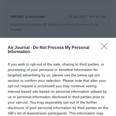
VINCENT
a commenté :
29 juin 2015 - 18 h 42 min
et pendant ce temps AF garde sa livrée la plus moche du
monde
RÉPONDRE
Air Journal -
Do Not Process My Personal
Information
vvvf
a commenté :
29 juin 2015 - 20 h 02
min
If you wish to opt-out of the sale, sharing to third parties, or
processing of your personal or sensitive information for
Oh pitié fermez là avec Air France !!
targeted advertising by us, please use the below opt-out
Y en a raz le bol, c’est pas le sujet .
section to confirm your selection. Please note that after your
RÉPONDRE
opt-out request is processed you may continue seeing
interest-based ads based on personal information utilized by
us or personal information disclosed to third parties prior to
your opt-out. You may separately opt-out of the further
jcd
a commenté :
30 juin 2015 - 3 h 59
disclosure of your personal information by third parties on the
min
IAB’s list of downstream participants. This information may