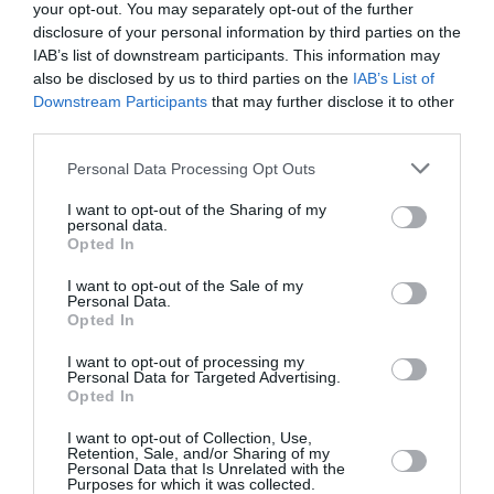
your opt-out. You may separately opt-out of the further
disclosure of your personal information by third parties on the
Pas si Cool
a commenté l'article :
IAB’s list of downstream participants. This information may
19 h 23 sans escale : le Boeing 777F de National
also be disclosed by us to third parties on the
IAB’s List of
Airlines relie l’Écosse à l’Australie
Downstream Participants
that may further disclose it to other
third parties.
Personal Data Processing Opt Outs
histoire de l'aviation
I want to opt-out of the Sharing of my
personal data.
Opted In
LIRE AUSSI
I want to opt-out of the Sale of my
Personal Data.
Opted In
LE 6 AOÛT 1909 DANS LE
I want to opt-out of processing my
Personal Data for Targeted Advertising.
CIEL : ROGER SOMMER
Opted In
PERMET LE SACRE...
I want to opt-out of Collection, Use,
Retention, Sale, and/or Sharing of my
Personal Data that Is Unrelated with the
Purposes for which it was collected.