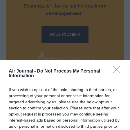
Soutenez Air Journal participez
à son
développement !
NOUS SOUTENIR
Air Journal -
Do Not Process My Personal
Information
DERNIERS COMMENTAIRES
If you wish to opt-out of the sale, sharing to third parties, or
processing of your personal or sensitive information for
targeted advertising by us, please use the below opt-out
GVA1112
a commenté l'article :
section to confirm your selection. Please note that after your
19 h 23 sans escale : le Boeing 777F de National
opt-out request is processed you may continue seeing
Airlines relie l’Écosse à l’Australie
interest-based ads based on personal information utilized by
us or personal information disclosed to third parties prior to