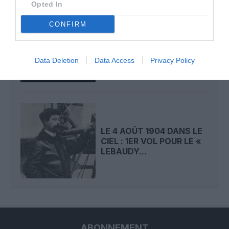
Opted In
CONFIRM
LE 5 AOÛT 1908 DANS LE
CIEL : LE « ZEPPELIN »
DÉTRUIT PAR...
Data Deletion
Data Access
Privacy Policy
LE 4 AOÛT 1904 DANS LE
CIEL : 1ER VOL POUR LE «
LEBAUDY...
ABONNEMENT