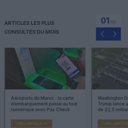
01
/
05
ARTICLES LES PLUS
CONSULTÉS DU MOIS
Aéroports du Maroc : la carte
Washington Du
d’embarquement passe au tout
Trump lance u
numérique avec Pax Check
de 22,5 millia
LIRE L'ARTICLE
LIRE L'ARTICL