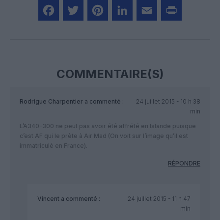
Facebook
Twitter
Pinterest
LinkedIn
Email
Print
COMMENTAIRE(S)
Rodrigue Charpentier
a commenté :
24 juillet 2015 - 10 h 38
min
L’A340-300 ne peut pas avoir été affrété en Islande puisque
c’est AF qui le prète à Air Mad (On voit sur l’image qu’il est
immatriculé en France).
RÉPONDRE
Vincent
a commenté :
24 juillet 2015 - 11 h 47
min