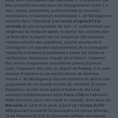
plus sincères excuses pour les désagréments subis «
à
tous, clients, partenaires, professionnels du tourisme,
fournisseurs, et opérateurs économiques
». Air Madagascar
travaille dans l’immédiat à
un retour progressif à la
normale
de son programme de vols : «
conformément aux
exigences du transport aérien, la reprise des activités doit
se faire dans le respect de ces exigences afin d’assurer
l’entière sécurité des opérations, priorité absolue de la
Compagnie.
Les équipes opérationnelles de la compagnie
malgache procèdent actuellement à toutes les visites et
vérifications techniques d’usage de la flotte
». L’examen
des avions longuement immobilisés prend plusieurs
jours. S’agissant des vols au départ de
France
, « et sous
réserve d’imprévu ou de modifications de dernière
minute », Air Madagascar devrait remettre en œuvre son
programme de vol normal à partir du vendredi 31 juillet.
Rappelons qu’elle avait prévu d’opérer cet été cinq
rotations hebdomadaires entre
Paris-CDG
et l’aéroport
Ivato
(tous les jours sauf mardi et samedi), dont deux via
Marseille
le lundi et le jeudi, à bord de l’
Airbus A340-
300
pouvant accueillir 30 passagers en classe Affaires,
21 en Premium et 224 en Economie (affrété en Islande