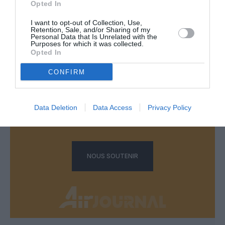
Opted In
LAISSER UN COMMENTAIRE
I want to opt-out of Collection, Use,
Retention, Sale, and/or Sharing of my
Personal Data that Is Unrelated with the
Purposes for which it was collected.
Opted In
FAIRE UN DON
CONFIRM
Appel aux lecteurs !
Soutenez Air Journal participez
à son
Data Deletion
Data Access
Privacy Policy
développement !
NOUS SOUTENIR