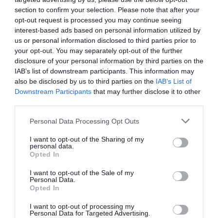
section to confirm your selection. Please note that after your
greg
a commenté :
25 juillet 2015 - 11 h 16 min
opt-out request is processed you may continue seeing
c’est vrai qu’elle est black listée en Europe , donc équipage
interest-based ads based on personal information utilized by
pas Malgache et
us or personal information disclosed to third parties prior to
immate non plus .
your opt-out. You may separately opt-out of the further
à l’origine , deux avions AF après les financements et les
disclosure of your personal information by third parties on the
loueurs …………..
IAB’s list of downstream participants. This information may
RÉPONDRE
also be disclosed by us to third parties on the
IAB’s List of
Downstream Participants
that may further disclose it to other
third parties.
Jao Jôby
a commenté :
27 juillet 2015 - 4 h 25 min
Personal Data Processing Opt Outs
MD a la certification EASA donc conforme au normes
I want to opt-out of the Sharing of my
Européennes
personal data.
Elle exploite 2 Airbus A340 loues a AF pour ses long
Opted In
courriers.
I want to opt-out of the Sale of my
Celui sous immatriculation Islandaise dessert l’Europe avec
Personal Data.
PNC MD et PNT Islandais
Opted In
RÉPONDRE
I want to opt-out of processing my
Personal Data for Targeted Advertising.