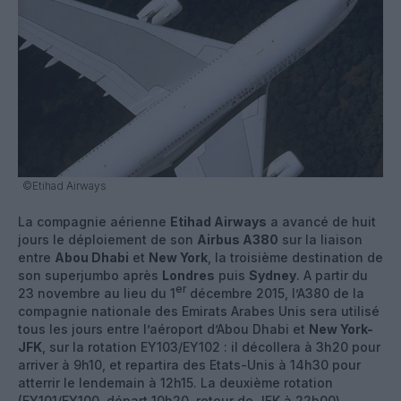
©Etihad Airways
La compagnie aérienne
Etihad Airways
a avancé de huit
jours le déploiement de son
Airbus A380
sur la liaison
entre
Abou Dhabi
et
New York
, la troisième destination de
son superjumbo après
Londres
puis
Sydney
. A partir du
er
23 novembre au lieu du 1
décembre 2015, l’A380 de la
compagnie nationale des Emirats Arabes Unis sera utilisé
tous les jours entre l’aéroport d’Abou Dhabi et
New York-
JFK
, sur la rotation EY103/EY102 : il décollera à 3h20 pour
arriver à 9h10, et repartira des Etats-Unis à 14h30 pour
atterrir le lendemain à 12h15. La deuxième rotation
(EY101/EY100, départ 10h20, retour de JFK à 22h00)