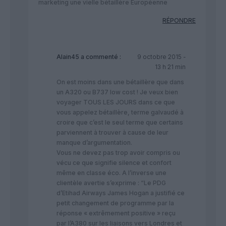
marketing une vielle bétaillère Européenne
RÉPONDRE
Alain45
a commenté :
9 octobre 2015 -
13 h 21 min
On est moins dans une bétaillère que dans
un A320 ou B737 low cost ! Je veux bien
voyager TOUS LES JOURS dans ce que
vous appelez bétaillère, terme galvaudé à
croire que c’est le seul terme que certains
parviennent à trouver à cause de leur
manque d’argumentation.
Vous ne devez pas trop avoir compris ou
vécu ce que signifie silence et confort
même en classe éco. A l’inverse une
clientèle avertie s’exprime : “Le PDG
d’Etihad Airways James Hogan a justifié ce
petit changement de programme par la
réponse « extrêmement positive » reçu
par l’A380 sur les liaisons vers Londres et