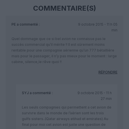
COMMENTAIRE(S)
PE
a commenté :
9 octobre 2015 - 11 h 05
min
Quel dommage que ce si bel avion ne connaisse pas le
succès commercial qu’il mérite !! Il est sûrement moins
rentable pour une compagnie aérienne qu’un 777 bétaillière
mais pour le passager, il n’y pas mieux pour le moment : large
cabine, silence,le rêve quoi !!
RÉPONDRE
SYJ
a commenté :
9 octobre 2015 - 11 h
27 min
Les seuls compagnies qui permettent a cet avion de
survivre dans le monde de l’aérien sont les trois
gulfs sisters..(Qatar airways etihad et emirates) Au
final pour moi cet avion est juste une question de