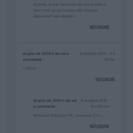
Sydney, et par l’annonce de son arrivée à
New York qui provoque une réaction
dépassant ses attentes.”
RÉPONDRE
un plus de 3000 h de vol
a
9 octobre 2015 - 11 h
commenté :
31 min
+10000
RÉPONDRE
un plus de 3000 h de vol
9 octobre 2015 -
a commenté :
12 h 30 min
Mon post était pour PE , non pour SYJ …
RÉPONDRE