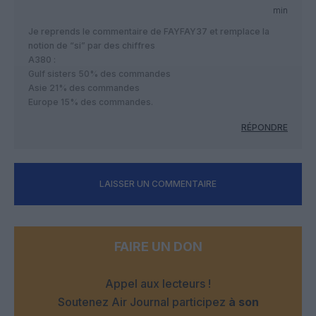
min
Je reprends le commentaire de FAYFAY37 et remplace la
notion de “si” par des chiffres
A380 :
Gulf sisters 50% des commandes
Asie 21% des commandes
Europe 15% des commandes.
RÉPONDRE
LAISSER UN COMMENTAIRE
FAIRE UN DON
Appel aux lecteurs !
Soutenez Air Journal participez
à son