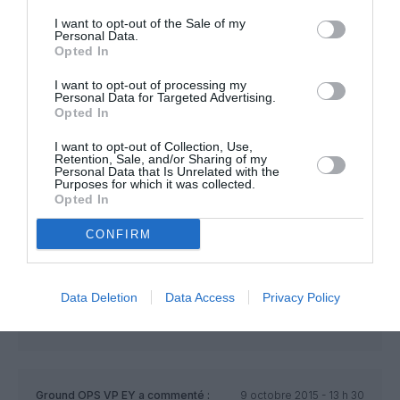
Combien de 380 serait vendus aujourd’hui?
I want to opt-out of the Sale of my
AF : 12 (10 livré)
Personal Data.
Asia n’a : 6
Opted In
BA : 12
China Southern : 5
I want to opt-out of processing my
Korean : 10
Personal Data for Targeted Advertising.
Opted In
Malaisia : 6
Qantas : 20
I want to opt-out of Collection, Use,
Singapores : 24
Retention, Sale, and/or Sharing of my
Thaï : 6
Personal Data that Is Unrelated with the
Purposes for which it was collected.
Total 91 Airbus 380 vendus hors Golf Sisters…une paille!!!
Opted In
Emirates : 140
Mais aussi
CONFIRM
Qatar : 10
Etihad : 10
Total Golf Sister 160..dont 140 pour Emirates, les 2 autres en
ont moins que Singapores seule.
Data Deletion
Data Access
Privacy Policy
RÉPONDRE
Ground OPS VP EY
a commenté :
9 octobre 2015 - 13 h 30