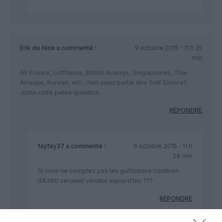
Erik de Nice
a commenté :
9 octobre 2015 - 11 h 35
min
Air France, Lufthansa, British Airways, Singapoures, Thai
Airways, Korean, etc…font aussi partie des Golf Sisters?
Juste cette petite question..
RÉPONDRE
fayfay37
a commenté :
9 octobre 2015 - 11 h
58 min
Si vous ne comptez pas les gulfsisters combien
d’A380 seraient vendus aujourd’hui ???
RÉPONDRE