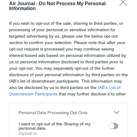
Air Journal -
Do Not Process My Personal
Information
blablabla
a commenté :
9 octobre 2015 - 11 h 58
min
If you wish to opt-out of the sale, sharing to third parties, or
processing of your personal or sensitive information for
le rêve quoi !!
targeted advertising by us, please use the below opt-out
https://www.youtube.com/watch?t=59&v=F_ZnqlbqQRI
section to confirm your selection. Please note that after your
RÉPONDRE
opt-out request is processed you may continue seeing
interest-based ads based on personal information utilized by
us or personal information disclosed to third parties prior to
your opt-out. You may separately opt-out of the further
Erik de Nice
a commenté :
9 octobre 2015 - 12 h 38
disclosure of your personal information by third parties on the
min
IAB’s list of downstream participants. This information may
also be disclosed by us to third parties on the
IAB’s List of
Avec des “si” on met Paris en bouteille..
Downstream Participants
that may further disclose it to other
RÉPONDRE
third parties.
Personal Data Processing Opt Outs
Erik de Nice
a commenté :
9 octobre 2015 - 12 h 57
I want to opt-out of the Sharing of my
personal data.
min
Opted In