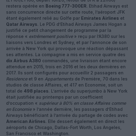
restera opérée en
Boeing 777-300ER
. Etihad Airways est
sans concurrence directe sur cette route, l’aéroport JFK
étant également relié au Golfe par
Emirates Airlines
et
Qatar Airways
. Le PDG d’Etihad Airways James Hogan a
justifié ce petit changement de programme par la
réponse «
extrêmement positive
» reçu par l’A380 sur les
liaisons vers Londres et Sydney, et par l’annonce de son
arrivée à New York qui provoque une réaction dépassant
ses attentes. La compagnie a mis en service quatre des
dix Airbus A380
commandés, une livraison étant encore
attendue en 2015, trois en 2016 et les deux dernières en
2017. Ils sont configurés pour accueillir 2 passagers en
Residence
et 9 en
Appartements
de Première, 70 dans les
studios de classe Affaires, et 417 en Economie, soit un
total de
498 places
. L’arrivée du superjumbo à New York
était justifiée au printemps par un coefficient
d’occupation «
supérieur à 80% en classe Affaires comme
en Economie
» l’année dernière, les passagers d’Etihad
Airways bénéficiant à l’arrivée du partage de codes avec
American Airlines
. Elle dessert également en direct les
aéroports de Chicago, Dallas-Fort Worth, Los Angeles,
San Francisco et Washington.