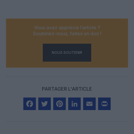
Vous avez apprécié l’article ?
Soutenez-nous, faites un don !
NOUS SOUTENIR
PARTAGER L'ARTICLE
Facebook
Twitter
Pinterest
LinkedIn
Email
Print