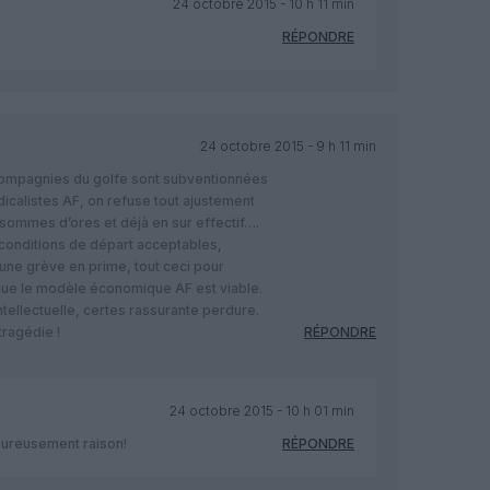
24 octobre 2015 - 10 h 11 min
RÉPONDRE
24 octobre 2015 - 9 h 11 min
compagnies du golfe sont subventionnées
icalistes AF, on refuse tout ajustement
 sommes d’ores et déjà en sur effectif….
 conditions de départ acceptables,
une grève en prime, tout ceci pour
 que le modèle économique AF est viable.
ntellectuelle, certes rassurante perdure.
tragédie !
RÉPONDRE
24 octobre 2015 - 10 h 01 min
eureusement raison!
RÉPONDRE