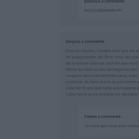
pacha25
a commenté :
BOUUUMMMMM !!!!!!
Serpico
a commenté :
Donc je résume, compte tenu que les 
ou soupçonnées de l’être, nous les synd
de la masse salariale sachant que nous
Allons au clash au lieu de négocier des
risquons des licenciements secs, avec 
continuer de faire croire au personnel
Cela fait 10 ans que cette escroquerie i
Cette farce va se terminer en véritable 
Fabien
a commenté :
Je crois que vous avez malh