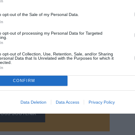
In
ion de façade visant à masquer aux médias, au
ue l’ampleur du désastre humain qu’elle est en train de
o opt-out of the Sale of my Personal Data.
In
irection de la suppression de 1000 emplois quoiqu’il
to opt-out of processing my Personal Data for Targeted
ts représentés au CCE ont voté à l’unanimité une
ing.
rtise sur les comptes et la stratégie de la
In
o opt-out of Collection, Use, Retention, Sale, and/or Sharing
ersonal Data that Is Unrelated with the Purposes for which it
lected.
In
CONFIRM
z apprécié l’article ?
-nous, faites un don !
Data Deletion
Data Access
Privacy Policy
OUS SOUTENIR