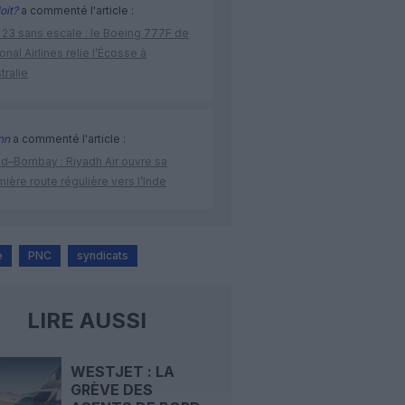
oit?
a commenté l'article :
 23 sans escale : le Boeing 777F de
onal Airlines relie l’Écosse à
stralie
nn
a commenté l'article :
ad–Bombay : Riyadh Air ouvre sa
ière route régulière vers l’Inde
e
PNC
syndicats
LIRE AUSSI
WESTJET : LA
GRÈVE DES