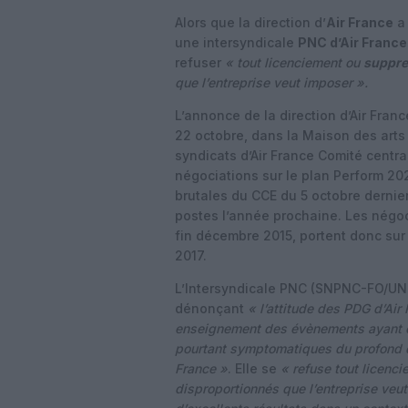
Alors que la direction d’
Air France
a 
une intersyndicale
PNC d’Air France
refuser
« tout licenciement ou
suppre
que l’entreprise veut imposer ».
L’annonce de la direction d’Air Franc
22 octobre, dans la Maison des arts e
syndicats d’Air France Comité centra
négociations sur le plan Perform 20
brutales du CCE du 5 octobre dernie
postes l’année prochaine. Les négoc
fin décembre 2015, portent donc sur
2017.
L’Intersyndicale PNC (SNPNC-FO/UN
dénonçant
« l’attitude des PDG d’Air
enseignement des
évènements ayant e
pourtant symptomatiques du profond dé
France »
. Elle se
« refuse tout licenci
disproportionnés que l’entreprise veu