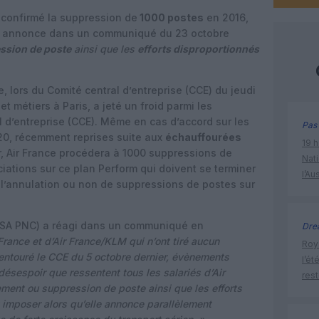
confirmé la suppression de
1000 postes
en 2016,
annonce dans un communiqué du 23 octobre
ssion de poste
ainsi que les
efforts disproportionnés
e, lors du Comité central d’entreprise (CCE) du jeudi
t métiers à Paris, a jeté un froid parmi les
l d’entreprise (CCE). Même en cas d’accord sur les
Pas 
20, récemment reprises suite aux
échauffourées
19 h
r, Air France procédera à 1000 suppressions de
Nati
iations sur ce plan Perform qui doivent se terminer
l’Au
 l’annulation ou non de suppressions de postes sur
SA PNC) a réagi dans un communiqué en
Dre
 France et d’Air France/KLM qui n’ont tiré aucun
Roya
ntouré le CCE du 5 octobre dernier, évènements
l’ét
sespoir que ressentent tous les salariés d’Air
res
ement ou suppression de poste ainsi que les efforts
t imposer alors qu’elle annonce parallèlement