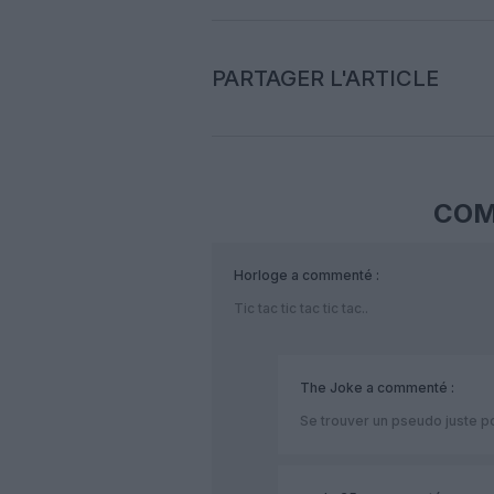
PARTAGER L'ARTICLE
COM
Horloge
a commenté :
Tic tac tic tac tic tac..
The Joke
a commenté :
Se trouver un pseudo juste pour