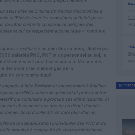
e de forte croissance du transport aérien. »
Expl
eux seuls près de 2 milliards d’euros d’économies à
19 h
mais à l
’Etat
de lever les contraintes qu’il fait peser
Nati
ci de lutter contre la concurrence déloyale des
l’Au
onnées et qui ne respectent aucune règle »
, continue
Yoa
toujours
« explosif »
au sein des salariés, illustré par
Riy
5000 salariés PNC, PNT
et de
personnel au sol
, le
prem
t été délocalisé pour l’occasion à la Maison des
icale dénonce « les mensonges de la
suite de son communiqué.
air franc
t engagée à faire
Perform
et encore moins à finaliser
ersyndicale PNC a confirmé qu’elle était prête à entrer
llectif
qui continuera à produire ses effets jusqu’au 31
 pouvant absolument pas aboutir en début d’année
 dernier Accord collectif ont duré plus d’un an.
uite de la culpabilisation individuelle des PNC et du
u’elle organise à chaque fin de stage professionnel