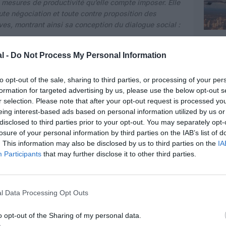
 mesures de productivité qu’elle compte imposer. Elle
ute négociation et toute contre proposition
des
es, montrant ainsi sa conception du dialogue social :
ciation
ait repris, à ce jour, avec l’Intersyndicale PNC,
l -
Do Not Process My Personal Information
 qu’une confirmation par la Direction de sa volonté
t prix. Un mensonge de plus.
Après plus de 10.000
to opt-out of the sale, sharing to third parties, or processing of your per
 Direction ces dernières années,
après 20% d’efforts
formation for targeted advertising by us, please use the below opt-out s
s (et 17 % supplémentaires demandés dans le plan
r selection. Please note that after your opt-out request is processed y
e cette Direction sont inadmissibles d’autant que ses
eing interest-based ads based on personal information utilized by us or
ngagement ferme sur l’avenir et d’aucune contrepartie
disclosed to third parties prior to your opt-out. You may separately opt-
losure of your personal information by third parties on the IAB’s list of
. This information may also be disclosed by us to third parties on the
IA
t les injonctions contradictoires en permanence
Participants
that may further disclose it to other third parties.
le stress et le désarroi. Elle décline la casse sociale
e. Chez
Britair
avec une
baisse
effective de la
0%
déclenchant de véritables drames sociaux. Et elle
l Data Processing Opt Outs
z
Transavia
qui conduira de façon déguisée à une
 PNC.
o opt-out of the Sharing of my personal data.
qu’au-boutiste de l’Entreprise et sa politique sociale