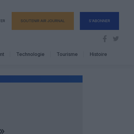
TER
SOUTENIR AIR JOURNAL
S'ABONNER
nt
Technologie
Tourisme
Histoire
Pratique
Hôtellerie
Voyages d’affaires
»