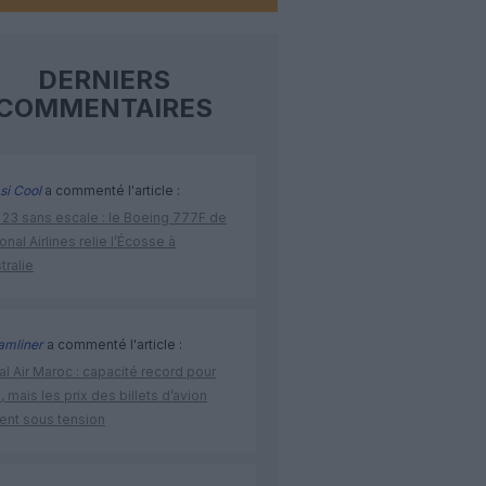
DERNIERS
COMMENTAIRES
si Cool
a commenté l'article :
 23 sans escale : le Boeing 777F de
onal Airlines relie l’Écosse à
stralie
amliner
a commenté l'article :
l Air Maroc : capacité record pour
é, mais les prix des billets d’avion
tent sous tension