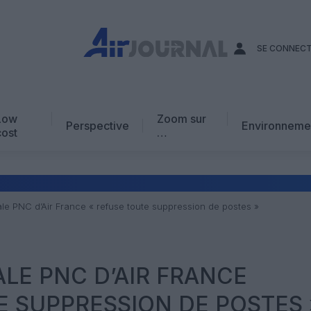
SE CONNEC
Low
Zoom sur
Perspective
Environneme
cost
…
Edito
En chiffres
Avis d’expert
ale PNC d’Air France « refuse toute suppression de postes »
AJ Académie
Vidéo
ALE PNC D’AIR FRANCE
E SUPPRESSION DE POSTES 