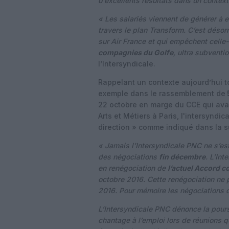
d’excellents résultats dans un context
« Les salariés viennent de générer à 
travers le plan Transform. C’est désor
sur Air France et qui empêchent celle-
compagnies du Golfe
, ultra subventi
l’Intersyndicale.
Rappelant un contexte aujourd’hui 
exemple dans le rassemblement de
22 octobre en marge du CCE qui avai
Arts et Métiers à Paris, l'intersynd
direction » comme indiqué dans la 
« Jamais l’Intersyndicale PNC ne s’es
des négociations
fin décembre
. L’Int
en renégociation de
l’actuel Accord co
octobre 2016. Cette renégociation ne
2016. Pour mémoire les négociations du
L’Intersyndicale PNC dénonce la pours
chantage à l’emploi lors de réunions q