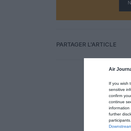
N
PARTAGER L'ARTICLE
Air Journa
Auc
If you wish 
sensitive in
confirm you
LAISS
continue se
information 
further disc
participants
Downstream 