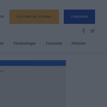
TER
SOUTENIR AIR JOURNAL
S'ABONNER
nt
Technologie
Tourisme
Histoire
Pratique
Hôtellerie
Voyages d’affaires
vol