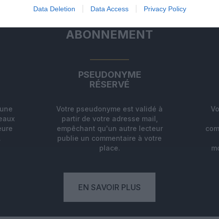
Data Deletion
Data Access
Privacy Policy
ABONNEMENT
PSEUDONYME
RÉSERVÉ
'une
Votre pseudonyme est validé à
Vo
deaux
partir de votre adresse mail,
eure
empêchant qu'un autre lecteur
com
.
publie un commentaire à votre
place.
mo
EN SAVOIR PLUS