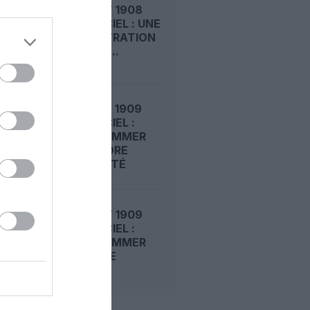
LE 8 AOÛT 1908
DANS LE CIEL : UNE
DÉMONSTRATION
PUBLIQUE...
LE 7 AOÛT 1909
DANS LE CIEL :
ROGER SOMMER
FAIT ENCORE
L’ACTUALITÉ
LE 6 AOÛT 1909
DANS LE CIEL :
ROGER SOMMER
PERMET LE
SACRE...