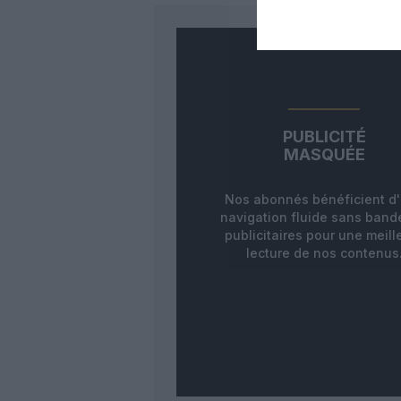
PUBLICITÉ
MASQUÉE
Nos abonnés bénéficient d
navigation fluide sans ban
publicitaires pour une meill
lecture de nos contenus