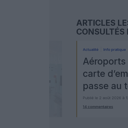
ARTICLES LE
CONSULTÉS 
Actualité
Info pratique
Aéroports 
carte d’e
passe au t
numérique
Publié le 2 août 2026 à 
14 commentaires
Check