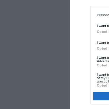
Persona
I want t
Opted 
I want t
Opted 
I want 
Advertis
Opted 
I want t
of my P
was col
Opted 