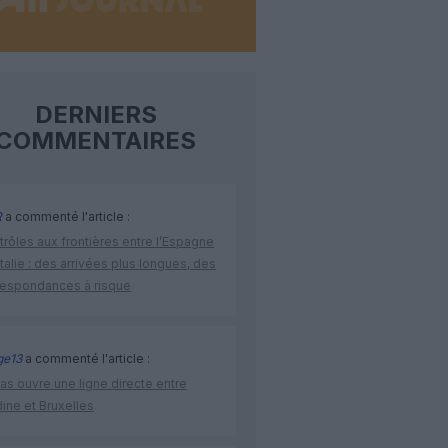
DERNIERS
COMMENTAIRES
R
a commenté l'article :
rôles aux frontières entre l’Espagne
’Italie : des arrivées plus longues, des
respondances à risque
ge13
a commenté l'article :
as ouvre une ligne directe entre
ine et Bruxelles