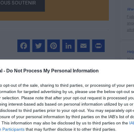
OUS SOUTENIR
Ww
Fia
ano
attr
Hel
Facebook
Twitter
Pinterest
LinkedIn
Email
Print
19 h
Nati
l -
Do Not Process My Personal Information
l’Au
un commentaire !
to opt-out of the sale, sharing to third parties, or processing of your per
formation for targeted advertising by us, please use the below opt-out s
histoire 
r selection. Please note that after your opt-out request is processed y
ER UN COMMENTAIRE
eing interest-based ads based on personal information utilized by us or
disclosed to third parties prior to your opt-out. You may separately opt-
losure of your personal information by third parties on the IAB’s list of
. This information may also be disclosed by us to third parties on the
IA
Participants
that may further disclose it to other third parties.