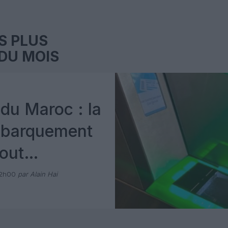
S PLUS
DU MOIS
du Maroc : la
mbarquement
out
 avec Pax
12h00
par Alain Hai