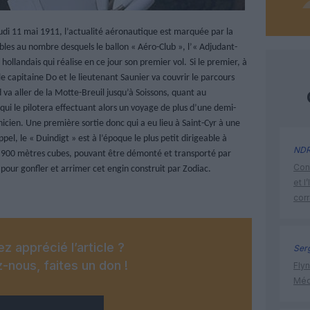
udi 11 mai 1911, l’actualité aéronautique est marquée par la
eables au nombre desquels le ballon « Aéro-Club », l’« Adjudant-
hollandais qui réalise en ce jour son premier vol.
Si le premier, à
e capitaine Do et le lieutenant Saunier va couvrir le parcours
 va aller de la Motte-Breuil jusqu’à Soissons, quant au
 qui le pilotera effectuant alors un voyage de plus d’une demi-
ien. Une première sortie donc qui a eu lieu à Saint-Cyr à une
pel, le « Duindigt » est à l’époque le plus petit dirigeable à
ND
de 900 mètres cubes, pouvant être démonté et transporté par
Cont
pour gonfler et arrimer cet engin construit par Zodiac.
et l
cor
z apprécié l’article ?
Ser
-nous, faites un don !
Flyn
Méd