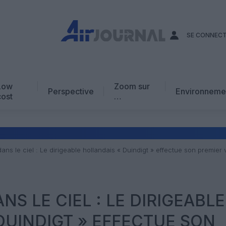
SE CONNEC
Low
Zoom sur
Perspective
Environneme
cost
…
Edito
En chiffres
Avis d’expert
dans le ciel : Le dirigeable hollandais « Duindigt » effectue son premier 
AJ Académie
Vidéo
DANS LE CIEL : LE DIRIGEABLE
DUINDIGT » EFFECTUE SON