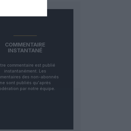
COMMENTAIRE
INSTANTANÉ
tre commentaire est publié
instantanément. Les
mentaires des non-abonnés
ne sont publiés qu'après
dération par notre équipe.