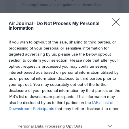
l’incompétence et la mégalomanie de nos élus.
De surcroît, si encore cela ne rapportait rien aux
collectivités, ce serait moindre mal, mais cela coûte,
Air Journal -
Do Not Process My Personal
et de façon exponentielle : en moyenne, lorsqu’un
Information
passager achète 50 € un billet RYANAIR, cela coûte
17 € à la collectivité, donc aux contribuables. Et plus
If you wish to opt-out of the sale, sharing to third parties, or
il y a de passagers, plus ça coûte ! ! !
processing of your personal or sensitive information for
RÉPONDRE
targeted advertising by us, please use the below opt-out
section to confirm your selection. Please note that after your
opt-out request is processed you may continue seeing
interest-based ads based on personal information utilized by
gordon24
a commenté :
23 mai 2016 - 16 h
us or personal information disclosed to third parties prior to
49 min
your opt-out. You may separately opt-out of the further
Oui mais dans ce cas, la contrepartie
disclosure of your personal information by third parties on the
esperée par les collectivités, c’est un
IAB’s list of downstream participants. This information may
afflux de touristes avec comme but ultime
also be disclosed by us to third parties on the
IAB’s List of
la depense de devises au niveau local….
Downstream Participants
that may further disclose it to other
Mais aussi, la perenité de l’aeroport local
third parties.
donc des emplois à la clé. On pourrait
encore ajouter une attractivité pour les
Personal Data Processing Opt Outs
entreprises locales avec la disponibilité