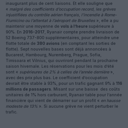
inaugurant plus de cent liaisons. Et elle souligne que
«
malgré des coefficients d’occupation record, les grèves
injustifiées du contrôle aérien français, l’incendie à Rome-
Fiumicino ou l’attentat à l’aéroport de Bruxelles
», elle a pu
maintenir une moyenne de
vols à l’heure
supérieure à
90%. En
2016-2017
, Ryanair compte prendre livraison de
52 Boeing 737-800 supplémentaires, pour atteindre une
flotte totale de
380 avions
(en comptant les sorties de
flotte). Sept nouvelles bases sont déjà annoncées à
Bucarest, Hambourg, Nuremberg, Prague, Sofia,
Timisoara et Vilnius, qui ouvriront pendant la prochaine
saison hivernale. Les réservations pour les mois d’été
sont «
supérieures de 2% à celles de l’année dernière
»,
avec des prix plus bas. Le coefficient d’occupation
devrait être stable à 93%, pour un trafic gagnant 9% à
116
millions de passagers
. Misant sur une baisse des coûts
unitaires de 1% hors carburant, Ryanair table pour l’année
financière qui vient de démarrer sur un profit «
en hausse
modeste de 13%
». Si aucune grève ne vient perturber le
trafic.