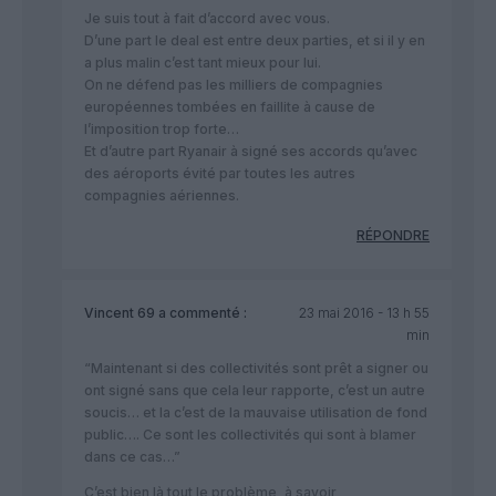
Je suis tout à fait d’accord avec vous.
D’une part le deal est entre deux parties, et si il y en
a plus malin c’est tant mieux pour lui.
On ne défend pas les milliers de compagnies
européennes tombées en faillite à cause de
l’imposition trop forte…
Et d’autre part Ryanair à signé ses accords qu’avec
des aéroports évité par toutes les autres
compagnies aériennes.
RÉPONDRE
Vincent 69
a commenté :
23 mai 2016 - 13 h 55
min
“Maintenant si des collectivités sont prêt a signer ou
ont signé sans que cela leur rapporte, c’est un autre
soucis… et la c’est de la mauvaise utilisation de fond
public…. Ce sont les collectivités qui sont à blamer
dans ce cas…”
C’est bien là tout le problème, à savoir