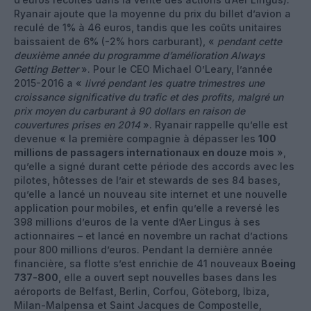
Ryanair ajoute que la moyenne du prix du billet d’avion a
reculé de 1% à 46 euros, tandis que les coûts unitaires
baissaient de 6% (-2% hors carburant), «
pendant cette
deuxième année du programme d’amélioration Always
Getting Better
». Pour le CEO Michael O’Leary, l’année
2015-2016 a «
livré pendant les quatre trimestres une
croissance significative du trafic et des profits, malgré un
prix moyen du carburant à 90 dollars en raison de
couvertures prises en 2014
». Ryanair rappelle qu’elle est
devenue « la première compagnie à dépasser les
100
millions de passagers internationaux en douze mois
»,
qu’elle a signé durant cette période des accords avec les
pilotes, hôtesses de l’air et stewards de ses 84 bases,
qu’elle a lancé un nouveau site internet et une nouvelle
application pour mobiles, et enfin qu’elle a reversé les
398 millions d’euros de la vente d’Aer Lingus à ses
actionnaires – et lancé en novembre un rachat d’actions
pour 800 millions d’euros. Pendant la dernière année
financière, sa flotte s’est enrichie de 41 nouveaux
Boeing
737-800
, elle a ouvert sept nouvelles bases dans les
aéroports de Belfast, Berlin, Corfou, Göteborg, Ibiza,
Milan-Malpensa et Saint Jacques de Compostelle,