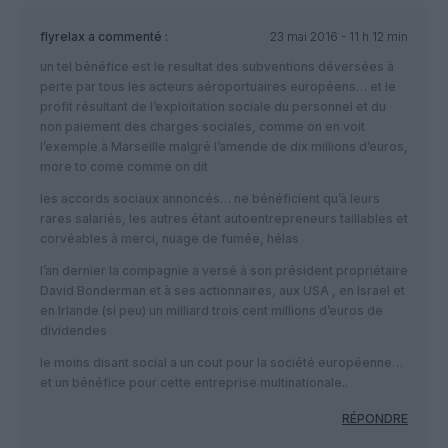
flyrelax
a commenté :
23 mai 2016 - 11 h 12 min
un tel bénéfice est le resultat des subventions déversées à
perte par tous les acteurs aéroportuaires européens… et le
profit résultant de l’exploitation sociale du personnel et du
non paiement des charges sociales, comme on en voit
l’exemple à Marseille malgré l’amende de dix millions d’euros,
more to come comme on dit
les accords sociaux annoncés… ne bénéficient qu’à leurs
rares salariés, les autres étant autoentrepreneurs taillables et
corvéables à merci, nuage de fumée, hélas
l’an dernier la compagnie a versé à son président propriétaire
David Bonderman et à ses actionnaires, aux USA , en Israel et
en Irlande (si peu) un milliard trois cent millions d’euros de
dividendes
le moins disant social a un cout pour la société européenne…
et un bénéfice pour cette entreprise multinationale..
RÉPONDRE