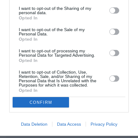
d’une ligne vers londres par exemple….
I want to opt-out of the Sharing of my
personal data.
Ca c’est la théorie sur le papier, je ne dis
Opted In
pas que ca se réalise forcement… Mais
c’est un peu a comparer à une campagne
I want to opt-out of the Sale of my
Personal Data.
de pub pour promouvoir la region.
Opted In
RÉPONDRE
I want to opt-out of processing my
Personal Data for Targeted Advertising.
Opted In
I want to opt-out of Collection, Use,
PhilipLeGaulois
a commenté :
23 mai 2016 - 15 h 52
Retention, Sale, and/or Sharing of my
min
Personal Data that Is Unrelated with the
Purposes for which it was collected.
oui sauf que, qui dit subvention des collectivités, dit
Opted In
imposition pour les contribuables. C’est les impôts
qui finance les collectivités.
CONFIRM
RÉPONDRE
Data Deletion
Data Access
Privacy Policy