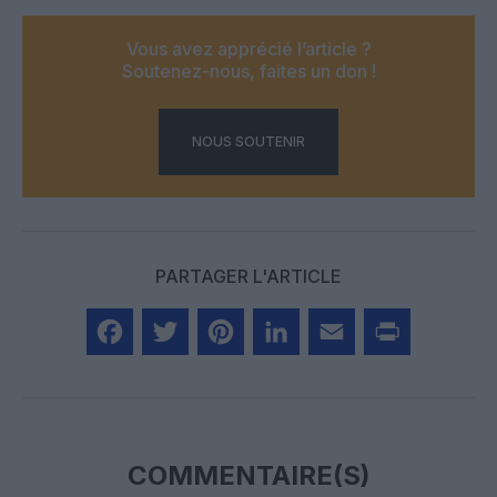
Vous avez apprécié l’article ?
Soutenez-nous, faites un don !
NOUS SOUTENIR
PARTAGER L'ARTICLE
Facebook
Twitter
Pinterest
LinkedIn
Email
Print
COMMENTAIRE(S)