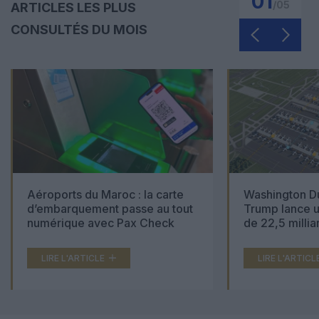
01
/
05
ARTICLES LES PLUS
CONSULTÉS DU MOIS
Aéroports du Maroc : la carte
Washington Du
d’embarquement passe au tout
Trump lance u
numérique avec Pax Check
de 22,5 millia
LIRE L'ARTICLE
LIRE L'ARTICL