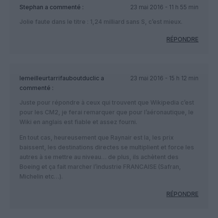
Stephan
a commenté :
23 mai 2016 - 11 h 55 min
Jolie faute dans le titre : 1,24 milliard sans S, c’est mieux.
RÉPONDRE
lemeilleurtarrifauboutduclic
a
23 mai 2016 - 15 h 12 min
commenté :
Juste pour répondre à ceux qui trouvent que Wikipedia c’est
pour les CM2, je ferai remarquer que pour l’aéronautique, le
Wiki en anglais est fiable et assez fourni.
En tout cas, heureusement que Raynair est la, les prix
baissent, les destinations directes se multiplient et force les
autres à se mettre au niveau… de plus, ils achètent des
Boeing et ça fait marcher l’industrie FRANCAISE (Safran,
Michelin etc…).
RÉPONDRE