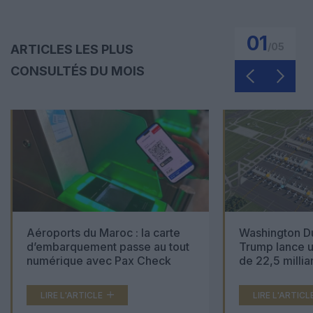
01
/
05
ARTICLES LES PLUS
CONSULTÉS DU MOIS
Aéroports du Maroc : la carte
Washington Du
d’embarquement passe au tout
Trump lance u
numérique avec Pax Check
de 22,5 millia
LIRE L'ARTICLE
LIRE L'ARTICL