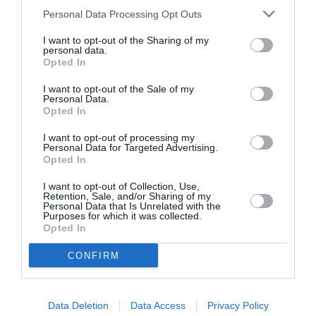
destructeurs pendant que les autres prennent notre marché
Personal Data Processing Opt Outs
.avec des conditions travail beaucoup plus difficile . Malgré
tout cela avec le plaisir.bonne journée
I want to opt-out of the Sharing of my
personal data.
Opted In
RÉPONDRE
I want to opt-out of the Sale of my
Personal Data.
Opted In
Erik de Nice
a commenté :
31 mai 2016 - 7 h 52 min
I want to opt-out of processing my
Avant l’Europe 2016, c’était écrit.
Personal Data for Targeted Advertising.
Même sans la Loi “El Konnerie”, c’était joué d’avance, jamais
Opted In
ces syndicats mafieux ne laisseraient passer une telle
occasion et ceux qui ont malgré tout réservés chez eux ne
I want to opt-out of Collection, Use,
Retention, Sale, and/or Sharing of my
viennent pas se plaindre ou cherchent absolument à faire le
Personal Data that Is Unrelated with the
6/8 sur BFM..
Purposes for which it was collected.
Opted In
RÉPONDRE
CONFIRM
FCB
a commenté :
31 mai 2016 - 7 h 53 min
Data Deletion
Data Access
Privacy Policy
La grève….on est obliger d’en arriver là quand on vie dans la