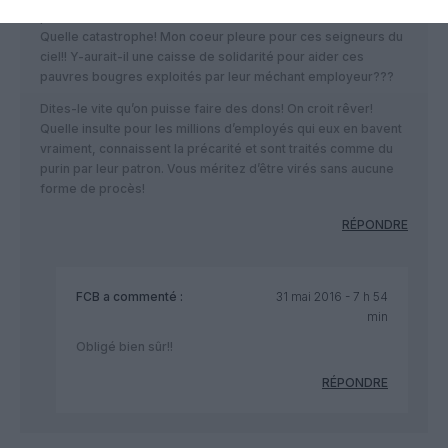
précarité!!!
Quelle catastrophe! Mon coeur pleure pour ces seigneurs du
ciel!! Y-aurait-il une caisse de solidarité pour aider ces
pauvres bougres exploités par leur méchant employeur???
Dites-le vite qu’on puisse faire des dons! On croit rêver!
Quelle insulte pour les millions d’employés qui eux en bavent
vraiment, connaissent la précarité et sont traités comme du
purin par leur patron. Vous méritez d’être virés sans aucune
forme de procès!
RÉPONDRE
FCB
a commenté :
31 mai 2016 - 7 h 54
min
Obligé bien sûr!!
RÉPONDRE