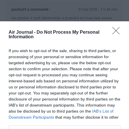
pacha25
a commenté :
31 mai 2016 - 7 h 45 min
les pilotes « sont déterminés à prendre en main leur avenir
non , ont croient rêver là
Air Journal -
Do Not Process My Personal
Information
RÉPONDRE
If you wish to opt-out of the sale, sharing to third parties, or
processing of your personal or sensitive information for
manno
a commenté :
31 mai 2016 - 7 h 49 min
targeted advertising by us, please use the below opt-out
section to confirm your selection. Please note that after your
Bonjour Ouila bêtise humaine j espère bien jour qu’ils
opt-out request is processed you may continue seeing
comprendrons que trouver du travail et prendre du plaisir à
vivre sa passion.c est vraiment pas une chose facile .de nos
interest-based ads based on personal information utilized by
jours .Il y a assez c’est pas les pilotes qui dirigent cette
us or personal information disclosed to third parties prior to
compagnie mdr??????aucune volonté de voir leurs outils de
your opt-out. You may separately opt-out of the further
travail aller vers l avant . surtout avec tant D avantages qu’ils
disclosure of your personal information by third parties on the
ont ces médiocrité. Ils aiment pas leurs air france dommages
IAB’s list of downstream participants. This information may
de détruire son gagne pain quotidien.tout le monde doit faire
also be disclosed by us to third parties on the
IAB’s List of
des efforts en ce moment .moi j accepte de passer de 750
Downstream Participants
that may further disclose it to other
heures à 800 heures voir plus .Les crédits à la banque on fait
third parties.
comment sans travail et sans garantie.bonnes chance les