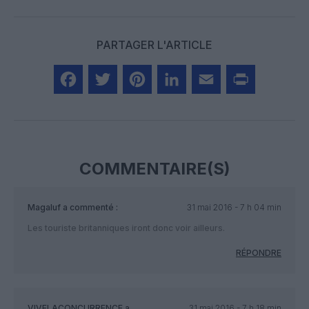
PARTAGER L'ARTICLE
Facebook
Twitter
Pinterest
LinkedIn
Email
Print
COMMENTAIRE(S)
Magaluf
a commenté :
31 mai 2016 - 7 h 04 min
Les touriste britanniques iront donc voir ailleurs.
RÉPONDRE
VIVELACONCURRENCE
a
31 mai 2016 - 7 h 18 min