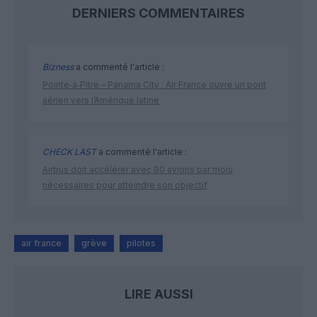
DERNIERS COMMENTAIRES
Bizness
a commenté l'article :
Pointe‑à‑Pitre – Panama City : Air France ouvre un pont
aérien vers l’Amérique latine
CHECK LAST
a commenté l'article :
Airbus doit accélérer avec 90 avions par mois
nécessaires pour atteindre son objectif
air france
grève
pilotes
LIRE AUSSI