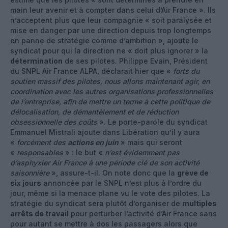
main leur avenir et à compter dans celui d’Air France ». Ils
n’acceptent plus que leur compagnie « soit paralysée et
mise en danger par une direction depuis trop longtemps
en panne de stratégie comme d’ambition », ajoute le
syndicat pour qui la direction ne « doit plus ignorer » la
détermination
de ses pilotes. Philippe Evain, Président
du SNPL Air France ALPA, déclarait hier que «
forts du
soutien massif des pilotes, nous allons maintenant agir, en
coordination avec les autres organisations professionnelles
de l’entreprise, afin de mettre un terme à cette politique de
délocalisation, de démantèlement et de réduction
obsessionnelle des coûts
». Le porte-parole du syndicat
Emmanuel Mistrali ajoute dans Libération qu’il y aura
«
forcément des
actions en juin
» mais qui seront
«
responsables
» : le but «
n’est évidemment pas
d’asphyxier Air France à une période clé de son activité
saisonnière
», assure-t-il. On note donc que la
grève de
six jours
annoncée par le SNPL n’est plus à l’ordre du
jour, même si la menace plane vu le vote des pilotes. La
stratégie du syndicat sera plutôt d’organiser de
multiples
arrêts de travail
pour perturber l’activité d’Air France sans
pour autant se mettre à dos les passagers alors que