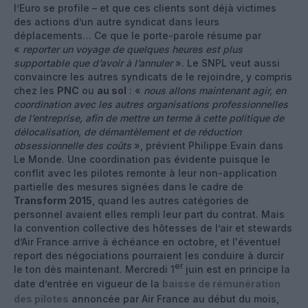
l’Euro se profile – et que ces clients sont déjà victimes
des actions d’un autre syndicat dans leurs
déplacements… Ce que le porte-parole résume par
«
reporter un voyage de quelques heures est plus
supportable que d’avoir à l’annuler
». Le SNPL veut aussi
convaincre les autres syndicats de le rejoindre, y compris
chez les
PNC
ou
au sol
: «
nous allons maintenant agir, en
coordination avec les autres organisations professionnelles
de l’entreprise, afin de mettre un terme à cette politique de
délocalisation, de démantèlement et de réduction
obsessionnelle des coûts
», prévient Philippe Evain dans
Le Monde. Une coordination pas évidente puisque le
conflit avec les pilotes remonte à leur non-application
partielle des mesures signées dans le cadre de
Transform 2015
, quand les autres catégories de
personnel avaient elles rempli leur part du contrat. Mais
la convention collective des hôtesses de l’air et stewards
d’Air France arrive à échéance en octobre, et l'éventuel
report des négociations pourraient les conduire à durcir
er
le ton dès maintenant. Mercredi 1
juin est en principe la
date d’entrée en vigueur de la
baisse de rémunération
des pilotes
annoncée par Air France au début du mois,