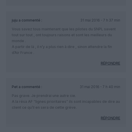
juju
a commenté :
31 mai 2016 - 7 h 37 min
Vous savez tous maintenant que les pilotes du SNPL savent
tout sur tout , ont toujours raisons et sont les meilleurs du
monde .
A partir de là , il n’y a plus rien à dire , sinon attendre la fin
d’Air France .
RÉPONDRE
Pet
a commenté :
31 mai 2016 - 7 h 40 min
Pas grave. Je prendrai une autre cie.
A la résa AF “lignes prioritaires” ils sont incapables de dire au
client ce qu’il en sera de cette grève.
RÉPONDRE