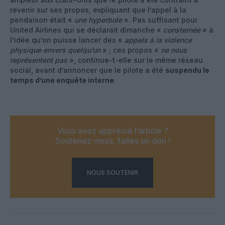
revenir sur ses propos, expliquant que l’appel à la
pendaison était «
une hyperbole
». Pas suffisant pour
United Airlines qui se déclarait dimanche «
consternée
» à
l’idée qu’on puisse lancer des «
appels à la violence
physique envers quelqu’un
» ; ces propos «
ne nous
représentent pas
», continue-t-elle sur le même réseau
social, avant d’annoncer que le pilote a été
suspendu le
temps d’une enquête interne
.
Vous avez apprécié l’article ?
Soutenez-nous, faites un don !
NOUS SOUTENIR