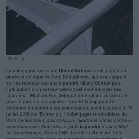
©Boeing
La compagnie aérienne
United Airlines
a mis à pied un
pilote
et délégué du Parti Républicain, qui avait appelé
sur les réseaux sociaux à
pendre Hillary Clinton
pour
l'utilisation d'un serveur personnel pour envoyer ses
courriels. . Michael Fox, délégué de Virginie Occidentale
pour le parti qui va nominer Donald Trump pour les
élections présidentielles américaines, avait expliqué le 16
juillet 2016 sur Twitter qu’il fallait
juger
la candidate du
Parti Démocrate «
pour trahison, meurtre et crimes contre la
constitution des Etats-Unis
», puis
la pendre
«
sur le Mall
de Washington
». Selon CNN, le tollé a été d’une telle
ampleur aux Etats-Unis que le pilote a été contraint à