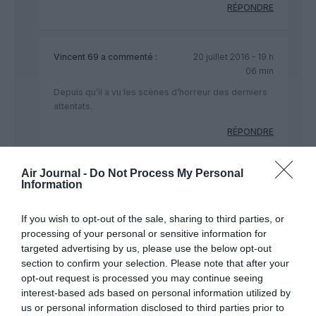
RÉPONDRE
Vincent 69
a commenté :
20 juillet 2016 - 19 h
06 min
Depuis qu’il a vu les scènes d’horreur des derniers
attentats.
RÉPONDRE
Air Journal -
Do Not Process My Personal
Information
Malick
a commenté :
19 juillet 2016 - 15 h 55 min
If you wish to opt-out of the sale, sharing to third parties, or
Ce pilote est dangereux. Il faut le mettre sur une fiche “S” car
processing of your personal or sensitive information for
il constitue maintenant un facteur de risque pour le transport
targeted advertising by us, please use the below opt-out
aérien.
section to confirm your selection. Please note that after your
RÉPONDRE
opt-out request is processed you may continue seeing
interest-based ads based on personal information utilized by
us or personal information disclosed to third parties prior to