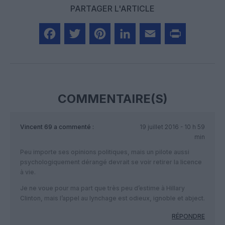
PARTAGER L'ARTICLE
Facebook
Twitter
Pinterest
LinkedIn
Email
Print
COMMENTAIRE(S)
Vincent 69
a commenté :
19 juillet 2016 - 10 h 59
min
Peu importe ses opinions politiques, mais un pilote aussi
psychologiquement dérangé devrait se voir retirer la licence
à vie.
Je ne voue pour ma part que très peu d’estime à Hillary
Clinton, mais l’appel au lynchage est odieux, ignoble et abject.
RÉPONDRE