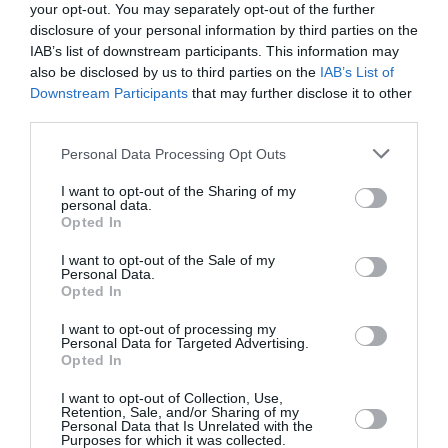
your opt-out. You may separately opt-out of the further
alexcdg
a commenté :
19 juillet 2016 - 23 h 01 min
disclosure of your personal information by third parties on the
IAB’s list of downstream participants. This information may
ce qui me gene c’est que Twitter c ‘est privé
also be disclosed by us to third parties on the
IAB’s List of
et son job chez UA n’a rien à voir avec ses idées,
Downstream Participants
that may further disclose it to other
donc pas normal de le virer pour des idées qui ne plaisent
third parties.
pas au patron d UA.
Je me souviens avoir lu sur les reseaux sociaux des appels à
Personal Data Processing Opt Outs
la trahison de Hollande VAlls, et meme a tondre Taubira. les
auteurs ont i perdu leur boulot?
I want to opt-out of the Sharing of my
personal data.
Opted In
RÉPONDRE
I want to opt-out of the Sale of my
Personal Data.
Opted In
LAISSER UN COMMENTAIRE
I want to opt-out of processing my
Personal Data for Targeted Advertising.
Opted In
FAIRE UN DON
I want to opt-out of Collection, Use,
Retention, Sale, and/or Sharing of my
Personal Data that Is Unrelated with the
Purposes for which it was collected.
Appel aux lecteurs !