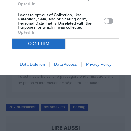
Opted In
DERNIERS COMMENTAIRES
I want to opt-out of Collection, Use,
Retention, Sale, and/or Sharing of my
Personal Data that Is Unrelated with the
Purposes for which it was collected.
Opted In
NDR
a commenté l'article :
Contrôles aux frontières entre l’Espagne et l’Italie : des
CONFIRM
arrivées plus longues, des correspondances à risque
Data Deletion
Data Access
Privacy Policy
Nico
a commenté l'article :
Il s’est masturbé sur une passagère endormie : trois ans
de prison et interdiction de séjour en Thaïlande
787 dreamliner
aeromexico
boeing
LIRE AUSSI