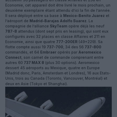
Economie, cet appareil doit être livré le mois prochain, un
deuxième exemplaire étant attendu d’ici la fin de l’année.
Il sera déployé entre sa base à
Mexico-Benito Juarez
et
l’aéroport de
Madrid-Barajas Adolfo Suarez
. La
compagnie de l’alliance
SkyTeam
opère déjà les neuf
787-8
attendus (dont sept pris en leasing), qui sont eux
configurés avec 32 places en classe Affaires et 211 en
Economie, ainsi que quatre
777-200ER
(49+229). Sa
flotte compte aussi 19
737-700
, 34 des 56
737-800
commandés, et 64
Embraer
opérés par
Aeromexico
Connect
, son carnet de commande comprenant entre
autres 60
737 MAX 8
(plus 30 options). Aeromexico
dessert 45 aéroports au Mexique, quatre en Europe
(Madrid donc, Paris, Amsterdam et Londres), 16 aux Etats-
Unis, trois au Canada (Toronto, Vancouver, Montréal) et
deux en Asie (Tokyo et Shanghai).