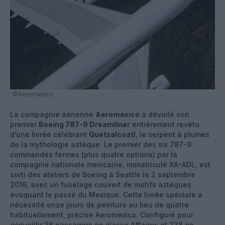
©Aeromexico
La compagnie aérienne
Aeromexico
a dévoilé son
premier
Boeing 787-9 Dreamliner
entièrement revêtu
d’une livrée célébrant
Quetzalcoatl
, le serpent à plumes
de la mythologie aztèque. Le premier des six 787-9
commandés fermes (plus quatre options) par la
compagnie nationale mexicaine, immatriculé XA-ADL, est
sorti des ateliers de Boeing à Seattle le 2 septembre
2016, avec un fuselage couvert de motifs aztèques
évoquant le passé du Mexique. Cette livrée spéciale a
nécessité onze jours de peinture au lieu de quatre
habituellement, précise Aeromexico. Configuré pour
accueillir 36 passagers en classe Affaires et 238 en