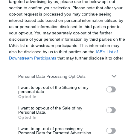
targeted advertising by us, please use the below opt-out
section to confirm your selection. Please note that after your
opt-out request is processed you may continue seeing
LAISSER UN COMMENTAIRE
interest-based ads based on personal information utilized by
us or personal information disclosed to third parties prior to
your opt-out. You may separately opt-out of the further
disclosure of your personal information by third parties on the
FAIRE UN DON
IAB’s list of downstream participants. This information may
also be disclosed by us to third parties on the
IAB’s List of
Downstream Participants
that may further disclose it to other
Appel aux lecteurs !
third parties.
Soutenez Air Journal participez
à son
développement !
Personal Data Processing Opt Outs
I want to opt-out of the Sharing of my
personal data.
NOUS SOUTENIR
Opted In
I want to opt-out of the Sale of my
Personal Data.
Opted In
I want to opt-out of processing my
Personal Data for Targeted Advertising.