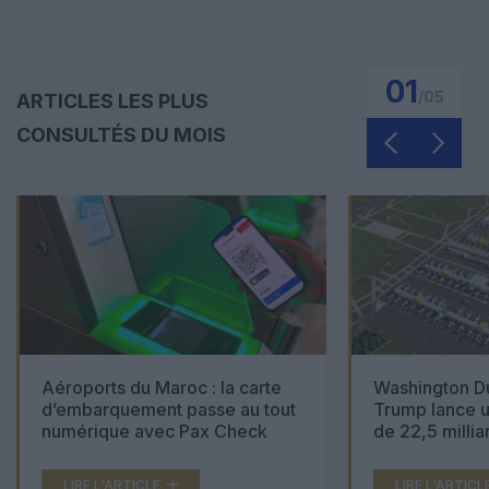
01
/
05
ARTICLES LES PLUS
CONSULTÉS DU MOIS
Aéroports du Maroc : la carte
Washington Du
d’embarquement passe au tout
Trump lance u
numérique avec Pax Check
de 22,5 millia
LIRE L'ARTICLE
LIRE L'ARTICL