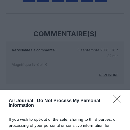
Facebook
Twitter
Pinterest
LinkedIn
Email
Print
COMMENTAIRE(S)
AeroNantes
a commenté :
5 septembre 2016 - 16 h
32 min
Magnifique livrée!!:-)
RÉPONDRE
A330-200
a commenté :
6 septembre 2016 - 1 h 50
Air Journal -
Do Not Process My Personal
min
Information
elle serait encore mieux sur un A350.
If you wish to opt-out of the sale, sharing to third parties, or
RÉPONDRE
processing of your personal or sensitive information for