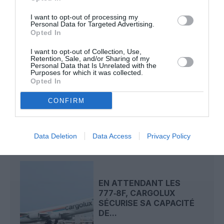
Flybe
luxembourg
Manchester
I want to opt-out of processing my
Personal Data for Targeted Advertising.
Opted In
LIRE AUSSI
I want to opt-out of Collection, Use,
Retention, Sale, and/or Sharing of my
Personal Data that Is Unrelated with the
Purposes for which it was collected.
Opted In
LUXAIR DESSERT
CONFIRM
HELSINKI ET ÉDIMBOURG :
DEUX CAPITALES EN...
Data Deletion
Data Access
Privacy Policy
EN ATTENDANT LES
777‑8F, CARGOLUX
SÉCURISE SA CAPACITÉ
DE...