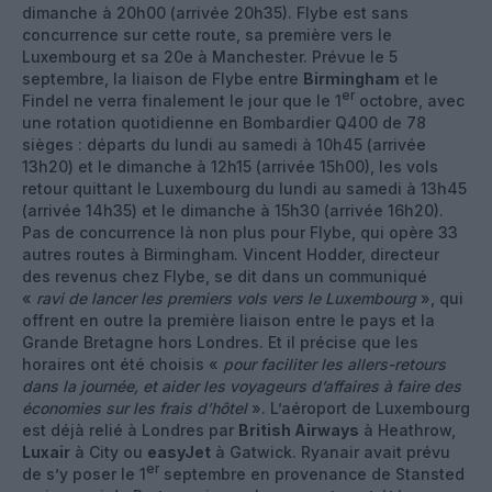
dimanche à 20h00 (arrivée 20h35). Flybe est sans
concurrence sur cette route, sa première vers le
Luxembourg et sa 20e à Manchester. Prévue le 5
septembre, la liaison de Flybe entre
Birmingham
et le
er
Findel ne verra finalement le jour que le 1
octobre, avec
une rotation quotidienne en Bombardier Q400 de 78
sièges : départs du lundi au samedi à 10h45 (arrivée
13h20) et le dimanche à 12h15 (arrivée 15h00), les vols
retour quittant le Luxembourg du lundi au samedi à 13h45
(arrivée 14h35) et le dimanche à 15h30 (arrivée 16h20).
Pas de concurrence là non plus pour Flybe, qui opère 33
autres routes à Birmingham. Vincent Hodder, directeur
des revenus chez Flybe, se dit dans un communiqué
«
ravi de lancer les premiers vols vers le Luxembourg
», qui
offrent en outre la première liaison entre le pays et la
Grande Bretagne hors Londres. Et il précise que les
horaires ont été choisis «
pour faciliter les allers-retours
dans la journée, et aider les voyageurs d’affaires à faire des
économies sur les frais d’hôtel
». L’aéroport de Luxembourg
est déjà relié à Londres par
British Airways
à Heathrow,
Luxair
à City ou
easyJet
à Gatwick. Ryanair avait prévu
er
de s’y poser le 1
septembre en provenance de Stansted