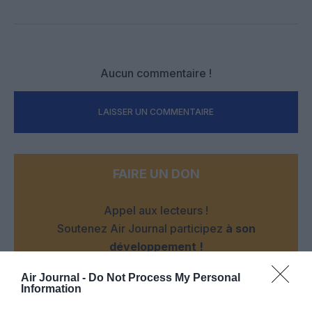
Facebook
Twitter
Pinterest
LinkedIn
Email
Print
Aucun commentaire !
LAISSER UN COMMENTAIRE
FAIRE UN DON
Appel aux lecteurs !
Soutenez Air Journal participez
à son
développement !
Air Journal -
Do Not Process My Personal
Information
NOUS SOUTENIR