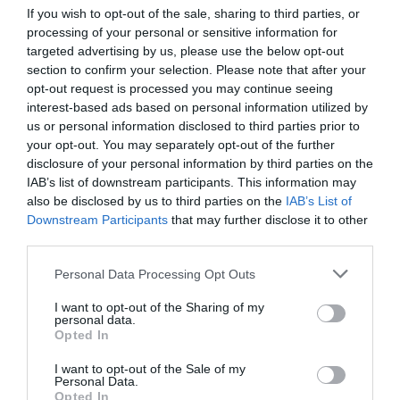
If you wish to opt-out of the sale, sharing to third parties, or
processing of your personal or sensitive information for
targeted advertising by us, please use the below opt-out
section to confirm your selection. Please note that after your
opt-out request is processed you may continue seeing
interest-based ads based on personal information utilized by
us or personal information disclosed to third parties prior to
DERNIERS COMMENTAIRES
your opt-out. You may separately opt-out of the further
disclosure of your personal information by third parties on the
IAB’s list of downstream participants. This information may
Manfou
a commenté l'article :
also be disclosed by us to third parties on the
IAB’s List of
Pyramides, croisières et mer Rouge : l’Égypte mise sur
Downstream Participants
that may further disclose it to other
third parties.
une saison record malgré le contexte géopolitique
Personal Data Processing Opt Outs
Arn31
a commenté l'article :
I want to opt-out of the Sharing of my
personal data.
Après Emirates, Lufthansa remet en cause la réception
Opted In
de Boeing 777-9 déjà construits
I want to opt-out of the Sale of my
Personal Data.
Opted In