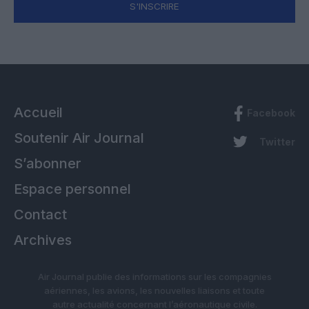
S'INSCRIRE
Accueil
Facebook
Soutenir Air Journal
Twitter
S’abonner
Espace personnel
Contact
Archives
Air Journal publie des informations sur les compagnies
aériennes, les avions, les nouvelles liaisons et toute
autre actualité concernant l’aéronautique civile.