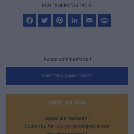
PARTAGER L'ARTICLE
Facebook
Twitter
Pinterest
LinkedIn
Email
Print
Aucun commentaire !
LAISSER UN COMMENTAIRE
FAIRE UN DON
Appel aux lecteurs !
Soutenez Air Journal participez
à son
développement !