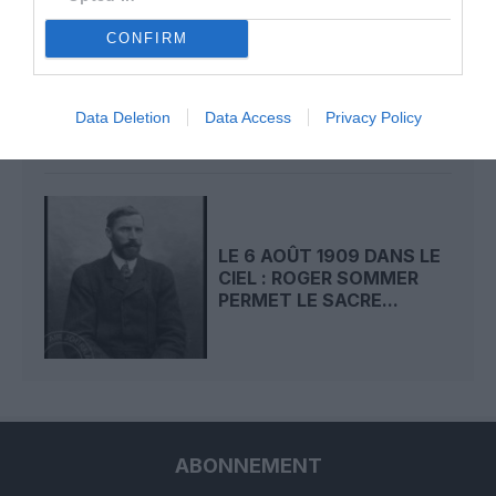
LE 7 AOÛT 1909 DANS LE
CONFIRM
CIEL : ROGER SOMMER
FAIT ENCORE
L’ACTUALITÉ
Data Deletion
Data Access
Privacy Policy
LE 6 AOÛT 1909 DANS LE
CIEL : ROGER SOMMER
PERMET LE SACRE...
ABONNEMENT