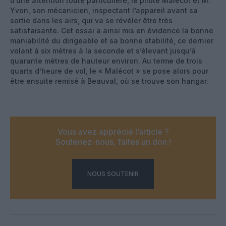
d’une attention toute particulière, le pilote Malécot et M.
Yvon, son mécanicien, inspectant l’appareil avant sa
sortie dans les airs, qui va se révéler être très
satisfaisante. Cet essai a ainsi mis en évidence la bonne
maniabilité du dirigeable et sa bonne stabilité, ce dernier
volant à six mètres à la seconde et s’élevant jusqu’à
quarante mètres de hauteur environ. Au terme de trois
quarts d’heure de vol, le « Malécot » se pose alors pour
être ensuite remisé à Beauval, où se trouve son hangar.
Vous avez apprécié l’article ?
Soutenez-nous, faites un don !
NOUS SOUTENIR