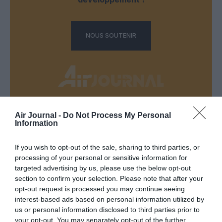
NOUS SOUTENIR
Air Journal -
Do Not Process My Personal
DERNIERS COMMENTAIRES
Information
If you wish to opt-out of the sale, sharing to third parties, or
Bruno C
a commenté l'article :
processing of your personal or sensitive information for
targeted advertising by us, please use the below opt-out
Incivilités à Bangkok : 22 passagers chinois refusés à
section to confirm your selection. Please note that after your
bord après une course-poursuite, l’incident devient
opt-out request is processed you may continue seeing
diplomatique
interest-based ads based on personal information utilized by
us or personal information disclosed to third parties prior to
your opt-out. You may separately opt-out of the further