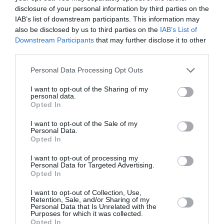
François Marty
a commenté l'article :
disclosure of your personal information by third parties on the
Fiabilité du COMAC C919 : des anomalies signalées
IAB’s list of downstream participants. This information may
dans un document attribué à China Southern Airlines
also be disclosed by us to third parties on the
IAB’s List of
Downstream Participants
that may further disclose it to other
third parties.
histoire de l'aviation
Personal Data Processing Opt Outs
I want to opt-out of the Sharing of my
personal data.
LIRE AUSSI
Opted In
I want to opt-out of the Sale of my
Personal Data.
Opted In
LE 8 AOÛT 1908 DANS LE
CIEL : UNE
I want to opt-out of processing my
Personal Data for Targeted Advertising.
DÉMONSTRATION
Opted In
PUBLIQUE...
I want to opt-out of Collection, Use,
Retention, Sale, and/or Sharing of my
Personal Data that Is Unrelated with the
Purposes for which it was collected.
Opted In