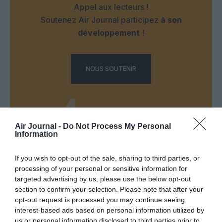
Appel aux lecteurs !
Soutenez Air Journal participez
à son
développement !
NOUS SOUTENIR
Air Journal -
Do Not Process My Personal
Information
DERNIERS COMMENTAIRES
If you wish to opt-out of the sale, sharing to third parties, or
processing of your personal or sensitive information for
targeted advertising by us, please use the below opt-out
Mathématiques
a commenté l'article :
section to confirm your selection. Please note that after your
opt-out request is processed you may continue seeing
19 h 23 sans escale : le Boeing 777F de National
interest-based ads based on personal information utilized by
Airlines relie l’Écosse à l’Australie
us or personal information disclosed to third parties prior to