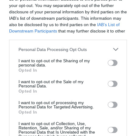
your opt-out. You may separately opt-out of the further
disclosure of your personal information by third parties on the
Badissi novembri
a commenté l'article :
IAB’s list of downstream participants. This information may
Nice–Corse : ces vols électriques qui se profilent à
also be disclosed by us to third parties on the
IAB’s List of
l’horizon 2030
Downstream Participants
that may further disclose it to other
third parties.
Personal Data Processing Opt Outs
histoire de l'aviation
I want to opt-out of the Sharing of my
personal data.
Opted In
LIRE AUSSI
I want to opt-out of the Sale of my
Personal Data.
Opted In
LE 7 AOÛT 1909 DANS LE
I want to opt-out of processing my
Personal Data for Targeted Advertising.
CIEL : ROGER SOMMER
Opted In
FAIT ENCORE
L’ACTUALITÉ
I want to opt-out of Collection, Use,
Retention, Sale, and/or Sharing of my
Personal Data that Is Unrelated with the