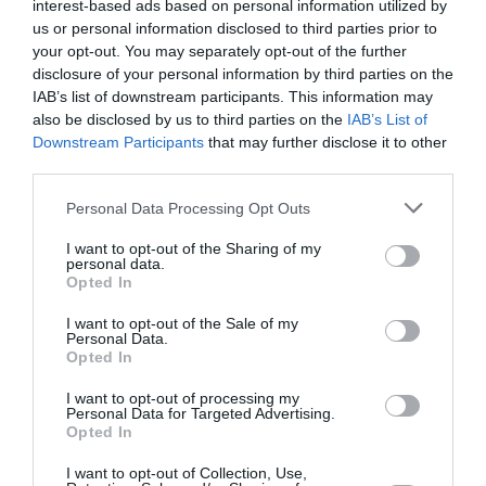
c’est un A330 dans l’atlantique et un A340 détruit à Toronto
interest-based ads based on personal information utilized by
avant d’être fermée.”
us or personal information disclosed to third parties prior to
Seul UN copilote du Rio était un cadet…( L’autre était EPL
your opt-out. You may separately opt-out of the further
ENAC…)
disclosure of your personal information by third parties on the
Et la filière “Cadet” a été fermée (suspendue?) seulement en
IAB’s list of downstream participants. This information may
raison de l’absence de besoins pendant plusieurs années,
also be disclosed by us to third parties on the
IAB’s List of
pas à cause de la qualité de cette formation.
Downstream Participants
that may further disclose it to other
third parties.
@ CE QUI EST VRAIMENT DANGEREUX,
+1!
Personal Data Processing Opt Outs
I want to opt-out of the Sharing of my
personal data.
Opted In
JVS
a commenté :
26 septembre 2016 - 14 h
45 min
I want to opt-out of the Sale of my
Personal Data.
Je n’ai aucune confiance en l’administration algérienne, j’ai
Opted In
travaillé plusieurs mois à Oran, c’est une catastrophe.
La formation d’Oxford est une référence, Air Algérie d’un
I want to opt-out of processing my
Personal Data for Targeted Advertising.
pays riche veut encore faire des économies, pauvre d’elle.
Opted In
I want to opt-out of Collection, Use,