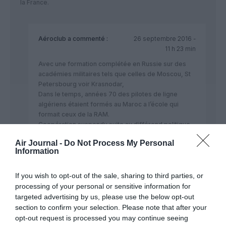
la France.
Aéroclub
a commenté :
26 septembre 2016 -
11 h 23 min
Avec une formation complétée en Russie sur des
académies militaires tels que celles de Moscou, St
Petersbourg voir Krasnodar,
Dans le temps, années 70 des pilotes de ligne
algériens étaient formés au Maroc a l’école qui
formait ceux de la RAM.
Coopération suspendu suite au différend politique
entre les deux pays.
Air Journal -
Do Not Process My Personal
Information
If you wish to opt-out of the sale, sharing to third parties, or
processing of your personal or sensitive information for
Justin Fair
a commenté :
26 septembre 2016 - 9 h
targeted advertising by us, please use the below opt-out
33 min
section to confirm your selection. Please note that after your
opt-out request is processed you may continue seeing
@ A330-200:”la filière des cadets à essayé et le résultat