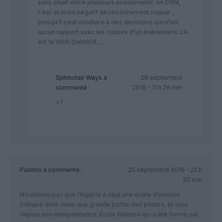
sans objet entre plusieurs événements: en CRM,
c’est un biais négatif de raisonnement majeur ,
puisqu’il peut conduire à des decisions qui n’ont
aucun rapport avec les causes d’un événement: LA
est le VRAI DANGER….
Sphinctair Ways
a
26 septembre
commenté :
2016 - 11 h 28 min
+1
Paolino
a commenté :
25 septembre 2016 - 22 h
20 min
N’oublions pas que l’Algérie a déjà une école d’aviation
militaire dont viens une grande partie des pilotes, et cela
depuis son indépendance. École Militaire qui a été formé par