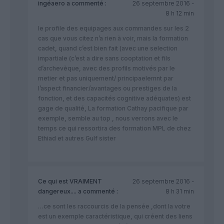
ingéaero
a commenté :
26 septembre 2016 -
8 h 12 min
le profile des equipages aux commandes sur les 2
cas que vous citez n’a rien à voir, mais la formation
cadet, quand c’est bien fait (avec une selection
impartiale (c’est a dire sans cooptation et fils
d’archevèque, avec des profils motivés par le
metier et pas uniquement/ principaelemnt par
l’aspect financier/avantages ou prestiges de la
fonction, et des capacités cognitive adéquates) est
gage de qualité, La formation Cathay pacifique par
exemple, semble au top , nous verrons avec le
temps ce qui ressortira des formation MPL de chez
Ethiad et autres Gulf sister
Ce qui est VRAIMENT
26 septembre 2016 -
dangereux....
a commenté :
8 h 31 min
…ce sont les raccourcis de la pensée ,dont la votre
est un exemple caractéristique, qui créent des liens