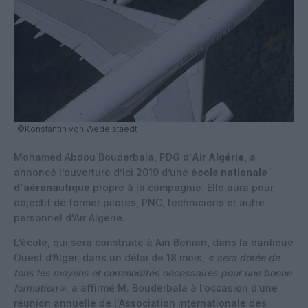
©Konstantin von Wedelstaedt
Mohamed Abdou Bouderbala, PDG d’
Air Algérie
, a
annoncé l’ouverture d’ici 2019 d’une
école nationale
d'aéronautique
propre à la compagnie. Elle aura pour
objectif de former pilotes, PNC, techniciens et autre
personnel d'Air Algérie.
L’école, qui sera construite à Aïn Benian, dans la banlieue
Ouest d’Alger, dans un délai de 18 mois,
« sera dotée de
tous les moyens et commodités nécessaires pour une bonne
formation »
, a affirmé M. Bouderbala à l’occasion d’une
réunion annuelle de l'Association internationale des