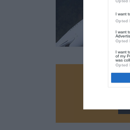
Opted 
I want t
Opted 
I want 
Advertis
Opted 
I want t
of my P
was col
Opted 
Vous ave
Soutenez
N