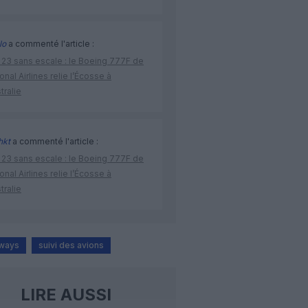
lo
a commenté l'article :
 23 sans escale : le Boeing 777F de
onal Airlines relie l’Écosse à
stralie
hkt
a commenté l'article :
 23 sans escale : le Boeing 777F de
onal Airlines relie l’Écosse à
stralie
rways
suivi des avions
LIRE AUSSI