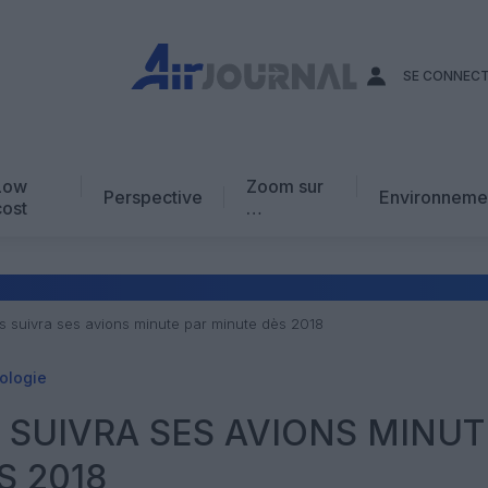
SE CONNEC
Low
Zoom sur
Perspective
Environneme
cost
…
Edito
En chiffres
Avis d’expert
s suivra ses avions minute par minute dès 2018
AJ Académie
ologie
Vidéo
 SUIVRA SES AVIONS MINUT
S 2018