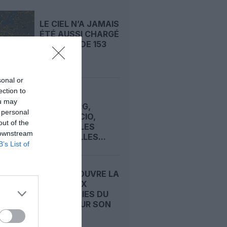
LE CIEL N’A JAMAIS
ÉTÉ AUSSI CHARGÉ
: RECORD DE 153
359...
sonal or
ection to
DJIBOUTI,
ou may
HAMBOURG,
 personal
MOGADISCIO,
out of the
VENISE… LES
 downstream
TREIZE VILLES...
B’s List of
CONDOR OUVRE LA
PORTE AUX
COMPAGNIES DU
GOLFE POUR SON
FUTUR...