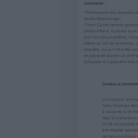
commenté :
“l’effacement des données 
après l’atterrissage”
? Hum! Ça me semble quelque
jamais effacé, ni jamais vu un
d’un vol sans problème, com
même en cas de problème…Com
enquête, où Le CVR a été vol
en peine de donner un chiffre
effaçable et il peut être trè
Doudou
a comment
Ca n’est pas une h
toute façon les don
à cause de la durée
déjà vu à plusieurs
NTSB où la bande av
afin d’éviter que l
Je tiens à précise