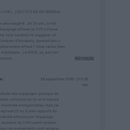
du CVR […] EST UTILISÉ EN GÉNÉRAL
 peu exagéré…En 30 ans, je n’ai
 équipage effacer le CVR à l’issue
me vous semblez le suggérer; et
bien d’incidents, donnant lieu à
ontairement effacé.? Vous seriez bien
 irréfutable…Le DFDR, lui, est non
s loquace…
RÉPONDRE
é :
28 septembre 2016 - 21 h 35
min
abitude des equipages (puisque de
nées s’effacent au fur et à mesure
 maximale enregistrable), mais j’ai
 reprises (2 ou 3) des rapports du
ait été effacée par l’équipage
es données du CVR soient visibles.
r que ces événements sont apparus