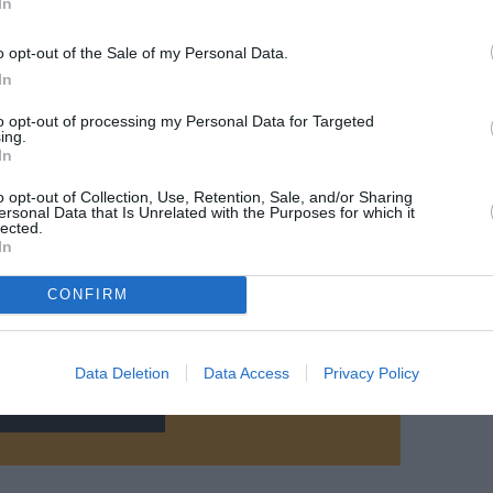
In
o opt-out of the Sale of my Personal Data.
In
to opt-out of processing my Personal Data for Targeted
ing.
In
o opt-out of Collection, Use, Retention, Sale, and/or Sharing
ersonal Data that Is Unrelated with the Purposes for which it
lected.
In
z apprécié l’article ?
CONFIRM
-nous, faites un don !
Data Deletion
Data Access
Privacy Policy
OUS SOUTENIR