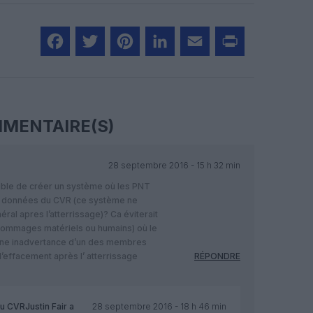
Facebook
Twitter
Pinterest
LinkedIn
Email
Print
MENTAIRE(S)
28 septembre 2016 - 15 h 32 min
ssible de créer un système où les PNT
es données du CVR (ce système ne
néral apres l’atterrissage)? Ca éviterait
 dommages matériels ou humains) où le
une inadvertance d’un des membres
’effacement après l’ atterrissage
RÉPONDRE
u CVRJustin Fair
a
28 septembre 2016 - 18 h 46 min