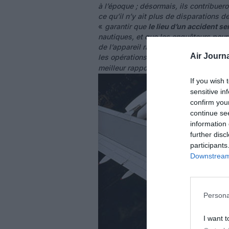
à l’époque ; désormais, ils contribuero
ce qu’il n’y ait plus de disparations d
«
garantir que
le lieu d’un accident 
nautiques, et que les enquêteurs pour
de l’appareil rapidement et de manière
Air Journa
les opérations de recherche et sauveta
meilleur rapport coût-efficacité
».
If you wish 
sensitive in
confirm you
continue se
information 
further disc
participants
Downstream 
Persona
I want t