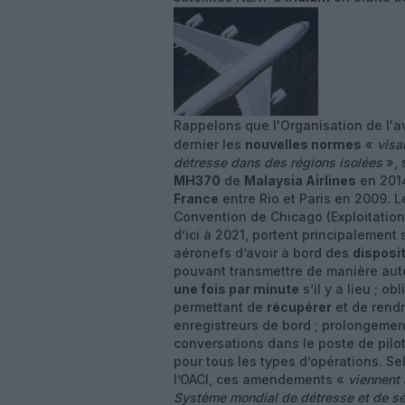
Rappelons que l'Organisation de l'avi
dernier les
nouvelles normes
«
visa
détresse dans des régions isolées
», 
MH370
de
Malaysia Airlines
en 2014
France
entre Rio et Paris en 2009.
Convention de Chicago (Exploitation
d’ici à 2021, portent principalement 
aéronefs d’avoir à bord des
disposi
pouvant transmettre de manière auto
une fois par minute
s’il y a lieu ; 
permettant de
récupérer
et de rend
enregistreurs de bord ; prolongeme
conversations dans le poste de pilot
pour tous les types d’opérations. S
l’OACI, ces amendements «
viennent 
Système mondial de détresse et de sé