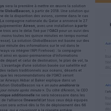
ays
sera la première à mettre en œuvre la solution
ute GlobalBeacon
, à partir de 2018. Une solution qui
ème de la disparition des avions, comme dans le cas
 La compagnie nationale du Qatar a annoncé le 27
équipementier
Aireon
, avec une installation
à partir
 trois ans le délai fixé par l’
OACI
pour un suivi des
 moins toutes les quinze minutes en temps normal
tresse). La solution GlobalBeacon est basée sur des
Autr
 par minute des informations sur le vol dans le
:
rways va intégrer l’API Firehose) : la compagnie
nt ainsi en quasi-permanence d’informations
Brux
de départ et celui de destination, le plan de vol, la
nouv
. L’avantage d’une solution basée sur satellite est
déc
des radars traditionnels aux océans, déserts et
t que les recommandations de l’OACI seront
ar Airways Akbar al Baker explique dans un
lution GlobalBeacon va «
en outre
améliorer la
Aéro
jour minute après minute
». Du côté d’Aireon, le CEO
l'art
nique additionnelle
ne sera nécessaire dans les
Brux
de l’alliance
Oneworld
(et tous ceux déjà équipés
nouv
con sera activé dès la fin de déploiement des 66
déc
sse, qui « couvriront » la planète entière.