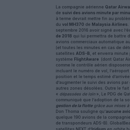
La compagnie aérienne
Qatar Airw
de
suivi des avions minute par min
à terme devrait mettre fin au probl
du
vol MH370
de
Malaysia Airlines
.
septembre 2016 avoir signé avec l’
de 2018
qui lui permettra de battre de
avions commerciaux automatique au
(et toutes les minutes en cas de dé
satellites
ADS-B
, et enverra minute
système
FlightAware
(dont Qatar Ai
comme le contrôle aérien disposero
incluant le numéro de vol, l’aéroport 
position et le temps estimé d’arrivée
d’augmenter le suivi des avions par 
autres zones désolées. Outre le fai
«
dépassées de loin
», Le PDG de Qat
communiqué que l’adoption de la so
gestion de la flotte
grâce aux mises à 
Don Thoma souligne qu’
aucune avio
quelque 190 avions de la compagnie 
de transpondeurs ADS-B). GlobalBea
satellites NEXT d’
Iridium
en orbite ba