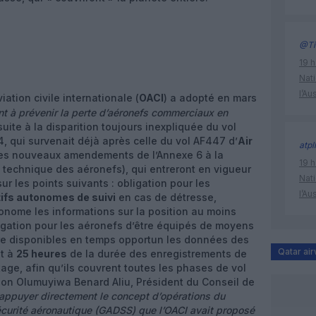
@Ti
19 h
Nati
l’Au
ation civile internationale (
OACI
) a adopté en mars
nt à prévenir la perte d’aéronefs commerciaux en
suite à la disparition toujours inexpliquée du vol
, qui survenait déjà après celle du vol AF447 d’
Air
atpl
 Les nouveaux amendements de l’Annexe 6 à la
19 h
 technique des aéronefs), qui entreront en vigueur
Nati
sur les points suivants : obligation pour les
l’Au
tifs autonomes de suivi
en cas de détresse,
nome les informations sur la position au moins
obligation pour les aéronefs d’être équipés de moyens
re disponibles en temps opportun les données des
Qatar ai
nt à
25 heures
de la durée des enregistrements de
age, afin qu’ils couvrent toutes les phases de vol
elon Olumuyiwa Benard Aliu, Président du Conseil de
appuyer directement le concept d’opérations du
curité aéronautique (GADSS) que l’OACI avait proposé