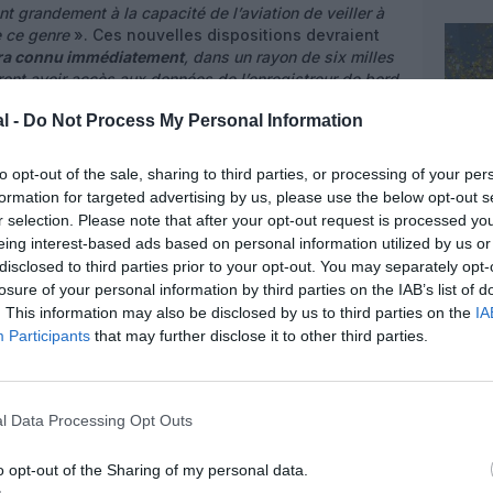
nt grandement à la capacité de l’aviation de veiller à
e ce genre
». Ces nouvelles dispositions devraient
sera connu immédiatement
, dans un rayon de six milles
ront avoir accès aux données de l’enregistreur de bord
 fiable
», a ajouté M. Aliu dans un communiqué ; «
l -
Do Not Process My Personal Information
ge s’en trouveront ainsi largement améliorées et d’un
to opt-out of the sale, sharing to third parties, or processing of your per
formation for targeted advertising by us, please use the below opt-out s
r selection. Please note that after your opt-out request is processed y
eing interest-based ads based on personal information utilized by us or
disclosed to third parties prior to your opt-out. You may separately opt-
losure of your personal information by third parties on the IAB’s list of
. This information may also be disclosed by us to third parties on the
IA
Participants
that may further disclose it to other third parties.
l Data Processing Opt Outs
o opt-out of the Sharing of my personal data.