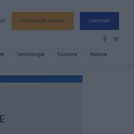
TER
SOUTENIR AIR JOURNAL
S'ABONNER
nt
Technologie
Tourisme
Histoire
Pratique
Hôtellerie
Voyages d’affaires
E