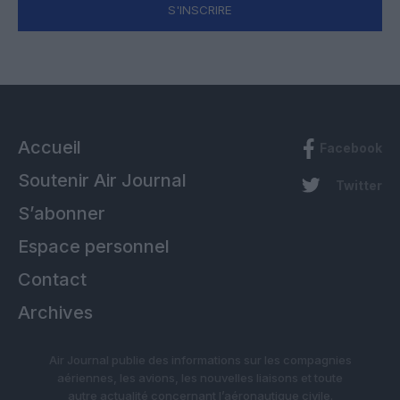
S'INSCRIRE
Accueil
Facebook
Soutenir Air Journal
Twitter
S’abonner
Espace personnel
Contact
Archives
Air Journal publie des informations sur les compagnies
aériennes, les avions, les nouvelles liaisons et toute
autre actualité concernant l’aéronautique civile.