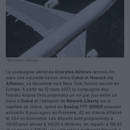
©Emirates Airlines
La compagnie aérienne
Emirates Airlines
lancera fin
mars une nouvelle liaison entre
Dubaï
et
Newark
via
Athènes
, sa deuxième vers New York faisant escale en
Europe. A partir du 12 mars 2017, la compagnie des
Emirats Arabes Unis proposera un vol par jour entre sa
base à
Dubaï
et l’aéroport de
Newark-Liberty
via la
capitale de Grèce, opéré en
Boeing 777-300ER
pouvant
accueillir 8 passagers en Première, 42 en classe Affaires
et 304 en Economie. Les départs sont programmés à
10h50 pour arriver à 14h25 à Athènes, en repartir à 16h40
et se poser à 22h00 ; les vols retour quitteront Newark à