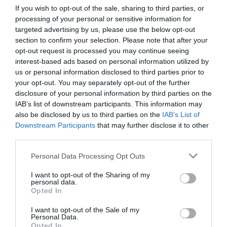
If you wish to opt-out of the sale, sharing to third parties, or
processing of your personal or sensitive information for
Totor
a commenté :
23 janvier 2017 - 19 h 08
targeted advertising by us, please use the below opt-out
min
section to confirm your selection. Please note that after your
Aucune liaison entre grece et usa actuellement !
opt-out request is processed you may continue seeing
Comme pour le luxembourg . TK y a renoncé pourquoi pas LG
interest-based ads based on personal information utilized by
avec commande ou leasing un 787 ou 330 ?
us or personal information disclosed to third parties prior to
Pareil pour aegan pourquoi pas un appareil LC pour desservir
your opt-out. You may separately opt-out of the further
les states ?
disclosure of your personal information by third parties on the
IAB’s list of downstream participants. This information may
RÉPONDRE
also be disclosed by us to third parties on the
IAB’s List of
Downstream Participants
that may further disclose it to other
third parties.
fcb1962
a commenté :
24 janvier 2017 - 9 h
34 min
Personal Data Processing Opt Outs
La réponse est simple…. Il y a déjà pléthore de vols
I want to opt-out of the Sharing of my
reliant l’Europe à NYC (les 3 aéroports confondus),
personal data.
la concurrence est donc rude! Pour ton exemple de
Opted In
LUX, comment TK peut-elle remplir un avion même
I want to opt-out of the Sale of my
à 20% avec une population relativement réduite
Personal Data.
quand de nombreuses liaisons existent au départ
Opted In