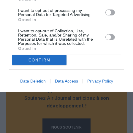
de BRU/FRA/AMS/CDG! Un charter peut-être…..mais
alors à €200 max AR!
I want to opt-out of processing my
Personal Data for Targeted Advertising.
RÉPONDRE
Opted In
I want to opt-out of Collection, Use,
Retention, Sale, and/or Sharing of my
Personal Data that Is Unrelated with the
Purposes for which it was collected.
LAISSER UN COMMENTAIRE
Opted In
CONFIRM
FAIRE UN DON
Data Deletion
Data Access
Privacy Policy
Appel aux lecteurs !
Soutenez Air Journal participez
à son
développement !
NOUS SOUTENIR