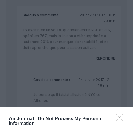
Shôgun
a commenté :
23 janvier 2017 - 16 h
20 min
Il y avait bien un vol DL quotidien entre NCE et JFK,
opéré en 767, mais la liaison a été supprimée à
l’automne 2016 pour manque de rentabilité, et ne
doit reprendre que pour la saison estivale.
RÉPONDRE
Couziz
a commenté :
24 janvier 2017 - 2
h 58 min
Je pense qu’il faisiat allusion à NYC et
Athenes
RÉPONDRE
Air Journal -
Do Not Process My Personal
Information