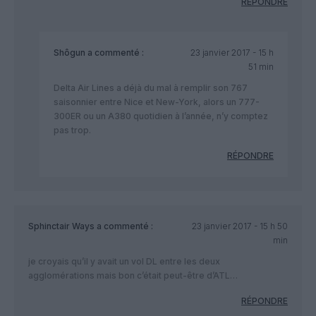
RÉPONDRE
Shôgun
a commenté :
23 janvier 2017 - 15 h
51 min
Delta Air Lines a déjà du mal à remplir son 767
saisonnier entre Nice et New-York, alors un 777-
300ER ou un A380 quotidien à l’année, n’y comptez
pas trop.
RÉPONDRE
Sphinctair Ways
a commenté :
23 janvier 2017 - 15 h 50
min
je croyais qu’il y avait un vol DL entre les deux
agglomérations mais bon c’était peut-être d’ATL…
RÉPONDRE