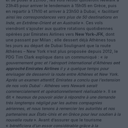
23h45 pour arriver le lendemain à 15h05 en Grèce, puis
en repartir à 17h10 et arriver à 23h50 à Dubaï, «
facilitant
ainsi les correspondances vers plus de 50 destinations en
Inde, en Extrême-Orient et en Australie
». Ces vols
viendront s’ajouter aux quatre rotations quotidiennes
opérées par Emirates Airlines vers
New York-JFK
, dont
une passant par Milan ; elle dessert déjà Athènes tous
les jours au départ de Dubaï Soulignant que la route
Athènes – New York n’est plus proposée depuis 2012, le
PDG Tim Clark explique dans un communiqué : «
le
gouvernement grec et l'aéroport international d'Athènes
ont
approché Emirates Airlines
il y a quelque temps pour
envisager de desservir la route entre Athènes et New York.
Après un examen attentif, Emirates a conclu que l'extension
de nos vols Dubaï - Athènes vers Newark serait
commercialement et opérationnellement réalisable
». Il se
dit «
heureux de pouvoir aider à répondre à une demande
très longtemps négligé par les autres compagnies
aériennes, et nous tenons à remercier les autorités et nos
partenaires aux États-Unis et en Grèce pour leur soutien à la
nouvelle route
». Avant d’assurer que le tourisme
«
bénéficiera d'un essor considérable grâce à la