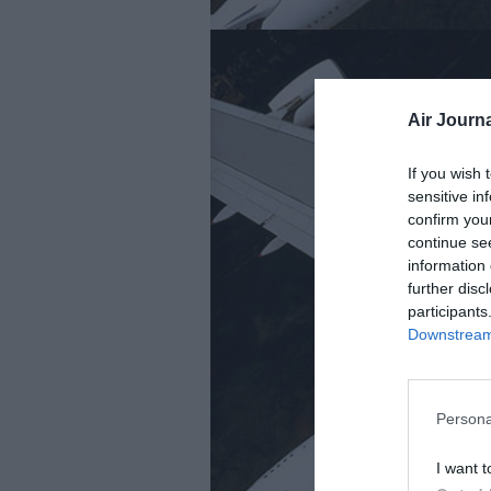
Air Journa
If you wish 
sensitive in
confirm you
continue se
information 
further disc
participants
Downstream 
Persona
I want t