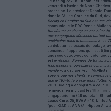
Le
Boeing 787-10 Dreamliner
, troi
vendredi à l’usine de North Charlest
prochaine. Le président Donald Trump
dans la FAL de
Caroline du Sud
, dev
Boeing en Caroline du Sud est une vér
communiqué le PDG Dennis Muilenb
transformé un champ en une usine de 
aux compagnies aériennes partout dans
américains dans le processus
». Le 7
va débuter les essais de roulage, av
semaines. Rappelons qu’il est 5,5m pl
ans ; ces deux types sont identique
est le résultat d'années de travail a
fournisseurs et partenaires communaut
monde
», a déclaré Kevin McAllister
savons que nos clients, y compris le 
que le 787-10 fera pour leurs flottes
».
2018. Boeing a enregistré à ce jour 
le monde, en incluant les
19 annoncés
singapourienne (49 eu total).
Etiha
Lease Corp
. 25,
EVA Air
18,
United A
(pour KLM) et
ANA
(All Nippon Airwa
visible ici
.