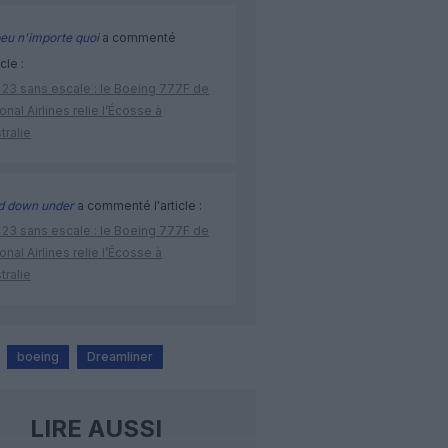
eu n'importe quoi
a commenté
icle :
 23 sans escale : le Boeing 777F de
onal Airlines relie l’Écosse à
stralie
d down under
a commenté l'article :
 23 sans escale : le Boeing 777F de
onal Airlines relie l’Écosse à
stralie
boeing
Dreamliner
LIRE AUSSI