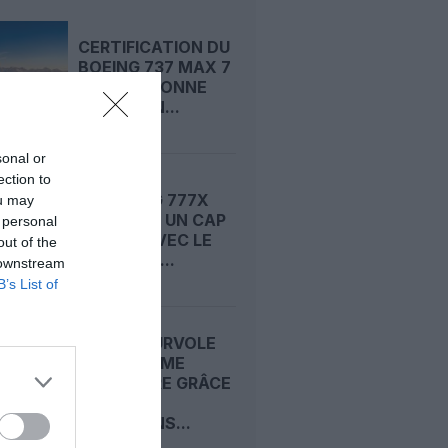
CERTIFICATION DU
BOEING 737 MAX 7
: LA FAA DONNE
ENFIN SON...
sonal or
ection to
LE BOEING 777X
ou may
FRANCHIT UN CAP
 personal
DÉCISIF AVEC LE
out of the
SEPTIÈME...
 downstream
B’s List of
AIRBUS SURVOLE
LE DEUXIÈME
TRIMESTRE GRÂCE
À SES
LIVRAISONS...