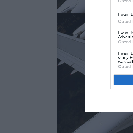
Opted 
I want t
Opted 
I want 
Advertis
Opted 
I want t
of my P
was col
Opted 