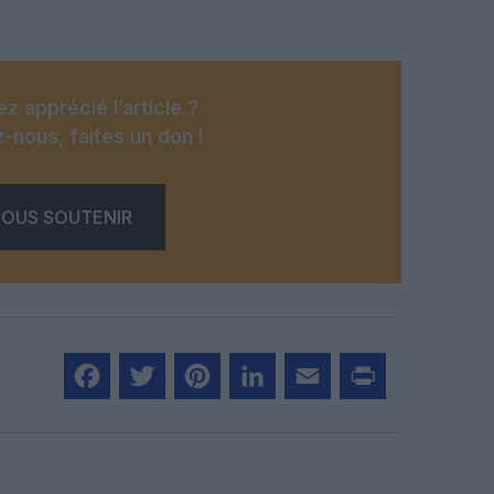
z apprécié l’article ?
-nous, faites un don !
OUS SOUTENIR
Facebook
Twitter
Pinterest
LinkedIn
Email
Print