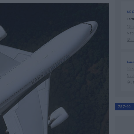
un p
l'art
19 h
Nati
l’Au
Lan
19 h
Nati
l’Au
787-10