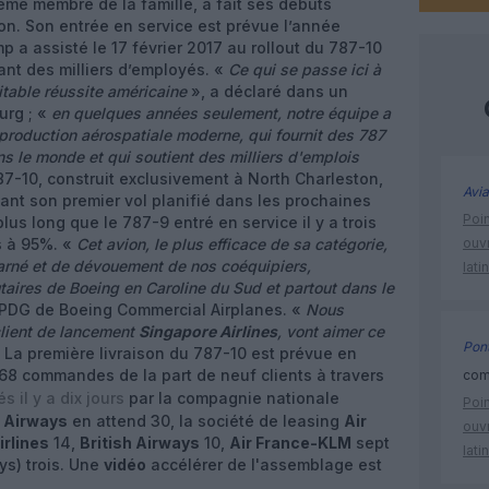
sième membre de la famille, a fait ses débuts
on. Son entrée en service est prévue l’année
 a assisté le 17 février 2017 au rollout du 787-10
ant des milliers d’employés. «
Ce qui se passe ici à
itable réussite américaine
», a déclaré dans un
urg ; «
en quelques années seulement, notre équipe a
production aérospatiale moderne, qui fournit des 787
 le monde et qui soutient des milliers d'emplois
87-10, construit exclusivement à North Charleston,
Avia
ant son premier vol planifié dans les prochaines
Poin
us long que le 787-9 entré en service il y a trois
s à 95%. «
Cet avion, le plus efficace de sa catégorie,
ouvr
charné et de dévouement de nos coéquipiers,
lati
aires de Boeing en Caroline du Sud et partout dans le
, PDG de Boeing Commercial Airplanes. «
Nous
client de lancement
Singapore Airlines
, vont aimer ce
Pont
 La première livraison du 787-10 est prévue en
168 commandes de la part de neuf clients à travers
comm
 il y a dix jours
par la compagnie nationale
Poin
d Airways
en attend 30, la société de leasing
Air
ouvr
irlines
14,
British Airways
10,
Air France-KLM
sept
lati
ys) trois. Une
vidéo
accélérer de l'assemblage est