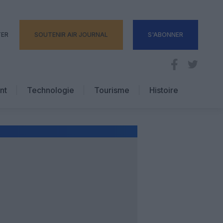
TER
SOUTENIR AIR JOURNAL
S'ABONNER
nt
Technologie
Tourisme
Histoire
Pratique
Hôtellerie
Voyages d’affaires
E