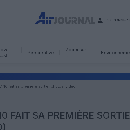
SE CONNEC
Low
Zoom sur
Perspective
Environneme
cost
…
Edito
En chiffres
Avis d’expert
-10 fait sa première sortie (photos, vidéo)
AJ Académie
Vidéo
10 FAIT SA PREMIÈRE SORTI
O)