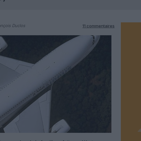
nçois Duclos
11 commentaires