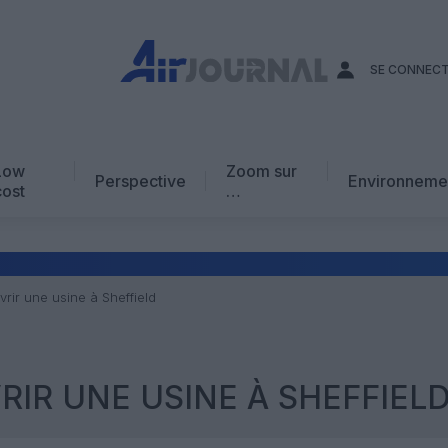
SE CONNEC
Low
Zoom sur
Perspective
Environneme
cost
…
Edito
En chiffres
Avis d’expert
rir une usine à Sheffield
AJ Académie
Vidéo
RIR UNE USINE À SHEFFIEL