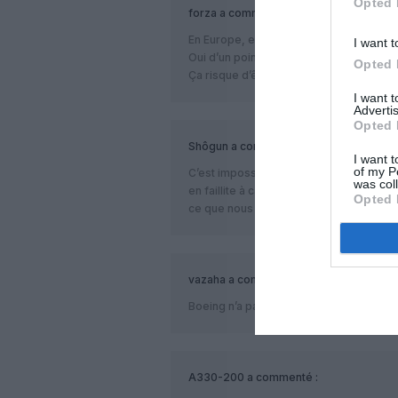
Opted 
forza
a commenté :
En Europe, en Europe…
I want t
Oui d’un point de vu géographique.
Opted 
Ça risque d’être un peu moins vrai d’un 
I want 
Advertis
Opted 
Shôgun
a commenté :
I want t
of my P
C’est impossible, ils ont sûrement oubl
was col
en faillite à cause du Brexit. Tous les i
Opted 
ce que nous ont annoncé les “experts” à
vazaha
a commenté :
Boeing n’a pas peur du Brexit , et ils ont 
A330-200
a commenté :