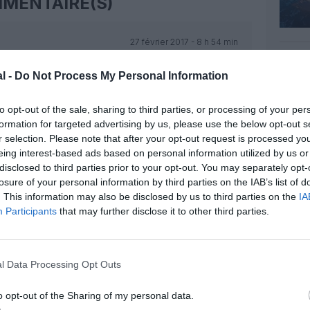
MENTAIRE(S)
27 février 2017 - 8 h 54 min
RÉPONDRE
l -
Do Not Process My Personal Information
to opt-out of the sale, sharing to third parties, or processing of your per
27 février 2017 - 9 h 33 min
formation for targeted advertising by us, please use the below opt-out s
rariété, il faudra qu’il s’y habitue.
r selection. Please note that after your opt-out request is processed y
rigent plus que des illusions, le
eing interest-based ads based on personal information utilized by us or
RÉPONDRE
disclosed to third parties prior to your opt-out. You may separately opt-
losure of your personal information by third parties on the IAB’s list of
. This information may also be disclosed by us to third parties on the
IA
Participants
that may further disclose it to other third parties.
27 février 2017 - 11 h 50 min
issement permettra à Boeing de
l Data Processing Opt Outs
ne industrie de pointe.
RÉPONDRE
o opt-out of the Sharing of my personal data.