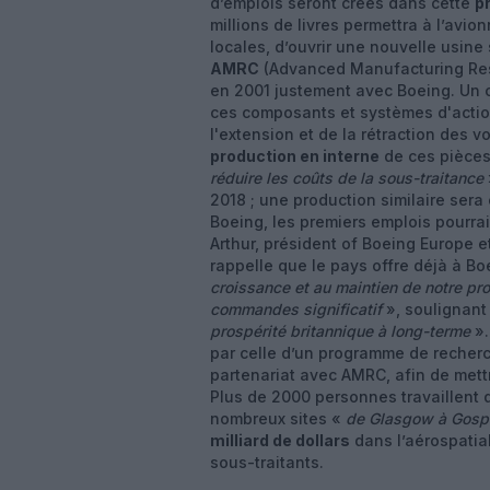
d’emplois seront créés dans cette
p
millions de livres permettra à l’avio
locales, d’ouvrir une nouvelle usine
AMRC
(Advanced Manufacturing Res
en 2001 justement avec Boeing. Un 
ces composants et systèmes d'actio
l'extension et de la rétraction des vo
production en interne
de ces pièce
réduire les coûts de la sous-traitance
2018 ; une production similaire ser
Boeing, les premiers emplois pourrai
Arthur, président of Boeing Europe et
rappelle que le pays offre déjà à B
croissance et au maintien de notre pro
commandes significatif
», soulignant
prospérité britannique à long-terme
».
par celle d’un programme de reche
partenariat avec AMRC, afin de mett
Plus de 2000 personnes travaillent
nombreux sites «
de Glasgow à Gosp
milliard de dollars
dans l’aérospatia
sous-traitants.