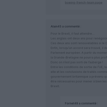
boeing-french-team.page
Alain45
a commenté :
Pour le Brexit, il faut attendre…
Les anglais ont deux ans pour renégocier
Ces deux ans sont renouvelables si le 
Enfin, lorsqu’un accord sera trouvé, il 
Parlement européen. A partir du moment
la Grande-Bretagne ne pourra plus prof
Donc on n’est pas sorti de l’auberge !
Entre les conditions de sortie de l’UE,
elle et les conclusions de traités comme
gouvernement britannique a prévenu qu
être nécessaires pour mener à bien les
Brexit.
Fornet49
a commenté :