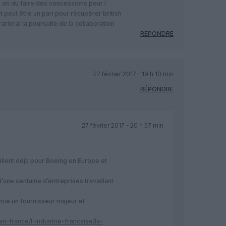
is on du faire des concessions pour l
 peut être un pari pour récupérer british
arierai la poursuite de la collaboration
RÉPONDRE
27 février 2017 - 19 h 10 min
RÉPONDRE
27 février 2017 - 20 h 57 min
llent déjà pour Boeing en Europe et
d’une centaine d’entreprises travaillant
ance un fournisseur majeur et
n-france/l-industrie-francaise/la-