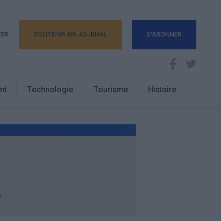
TER
SOUTENIR AIR JOURNAL
S'ABONNER
nt
Technologie
Tourisme
Histoire
Pratique
Hôtellerie
Voyages d’affaires
D