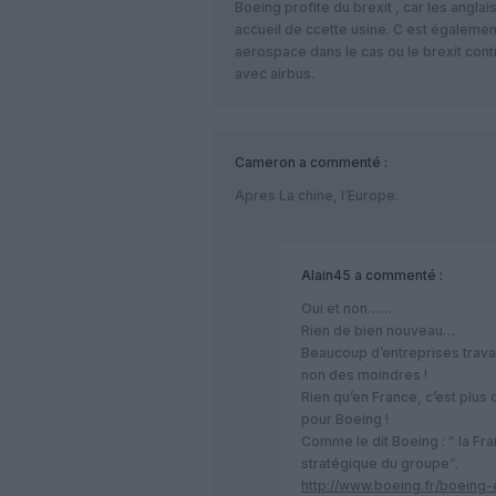
Boeing profite du brexit , car les angla
accueil de ccette usine. C est également
aerospace dans le cas ou le brexit contr
avec airbus.
Cameron
a commenté :
Apres La chine, l’Europe.
Alain45
a commenté :
Oui et non……
Rien de bien nouveau…
Beaucoup d’entreprises travai
non des moindres !
Rien qu’en France, c’est plus 
pour Boeing !
Comme le dit Boeing : ” la Fr
stratégique du groupe”.
http://www.boeing.fr/boeing-e