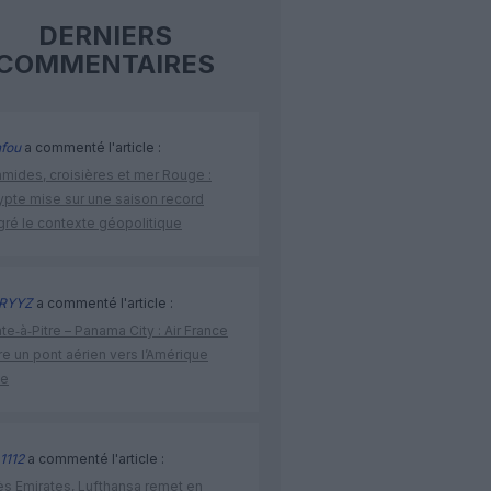
DERNIERS
COMMENTAIRES
fou
a commenté l'article :
amides, croisières et mer Rouge :
ypte mise sur une saison record
gré le contexte géopolitique
RYYZ
a commenté l'article :
te‑à‑Pitre – Panama City : Air France
e un pont aérien vers l’Amérique
ne
1112
a commenté l'article :
ès Emirates, Lufthansa remet en