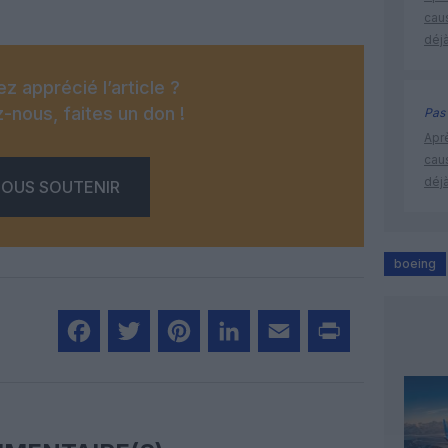
cau
déjà
z apprécié l’article ?
-nous, faites un don !
Pas 
Apr
cau
déjà
OUS SOUTENIR
boeing
Facebook
Twitter
Pinterest
LinkedIn
Email
Print