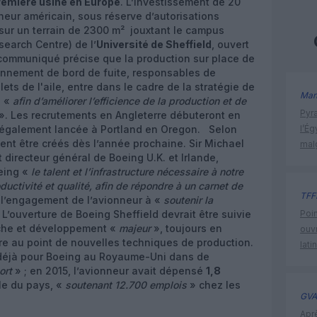
remière usine en Europe
. L’investissement de 20
nneur américain, sous réserve d’autorisations
 sur un terrain de 2300 m² jouxtant le campus
earch Centre) de l’
Université de Sheffield
, ouvert
communiqué précise que la production sur place de
nnement de bord de fuite, responsables de
lets de l'aile, entre dans le cadre de la stratégie de
Man
s «
afin d’améliorer l’efficience de la production et de
Pyr
». Les recrutements en Angleterre débuteront en
a également lancée à Portland en Oregon. Selon
l’Ég
ent être créés dès l’année prochaine. Sir Michael
mal
 directeur général de Boeing U.K. et Irlande,
oeing «
le talent et l’infrastructure nécessaire à notre
ductivité et qualité, afin de répondre à un carnet de
TFF
 l’engagement de l’avionneur à «
soutenir la
 L’ouverture de Boeing Sheffield devrait être suivie
Poin
rche et développement «
majeur
», toujours en
ouvr
re au point de nouvelles techniques de production.
lati
 déjà pour Boeing au Royaume-Uni dans de
ort
» ; en 2015, l’avionneur avait dépensé
1,8
le du pays, «
soutenant 12.700 emplois
» chez les
GVA
Apr