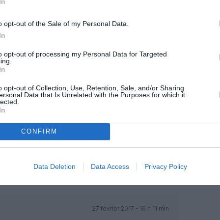
In
27 février 2017 - 13 h 38 min
o opt-out of the Sale of my Personal Data.
In
point de vu business d’ici 4-5 ans.
RÉPONDRE
to opt-out of processing my Personal Data for Targeted
ing.
In
27 février 2017 - 14 h 09 min
o opt-out of Collection, Use, Retention, Sale, and/or Sharing
ersonal Data that Is Unrelated with the Purposes for which it
ié que l’économie britannique sera bientôt
lected.
nvestisseurs sont en fuite. C’est du moins
In
 la télévision.
RÉPONDRE
CONFIRM
27 février 2017 - 14 h 30 min
Data Deletion
Data Access
Privacy Policy
raison . D’autres vont suivre .
RÉPONDRE
27 février 2017 - 16 h 11 min