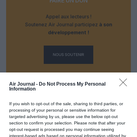
FAIRE UN DON
Appel aux lecteurs !
Soutenez Air Journal participez
à son
développement !
NOUS SOUTENIR
Air Journal -
Do Not Process My Personal
Information
If you wish to opt-out of the sale, sharing to third parties, or
DERNIERS COMMENTAIRES
processing of your personal or sensitive information for
targeted advertising by us, please use the below opt-out
section to confirm your selection. Please note that after your
Tilo
a commenté l'article :
opt-out request is processed you may continue seeing
interest-based ads based on personal information utilized by
Airbus A320neo et A350 : un défaut latent de bouton