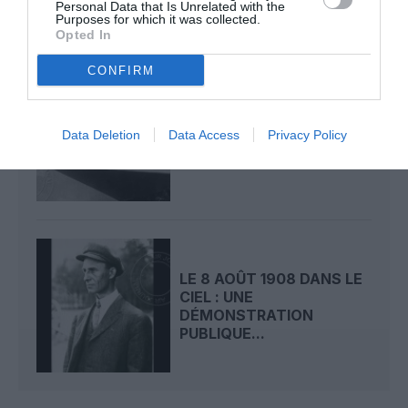
Personal Data that Is Unrelated with the
Purposes for which it was collected.
Opted In
CONFIRM
LE 9 AOÛT 1912 DANS LE
CIEL : DÉPART DE
Data Deletion
Data Access
Privacy Policy
BEAUMONT POUR LA...
LE 8 AOÛT 1908 DANS LE
CIEL : UNE
DÉMONSTRATION
PUBLIQUE...