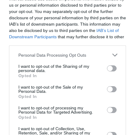
us or personal information disclosed to third parties prior to
incendie peut provoquer l’arrêt d’un moteur
your opt-out. You may separately opt-out of the further
disclosure of your personal information by third parties on the
IAB’s list of downstream participants. This information may
Thaïlande
a commenté l'article :
also be disclosed by us to third parties on the
IAB’s List of
Il s’est masturbé sur une passagère endormie : trois ans
Downstream Participants
that may further disclose it to other
de prison et interdiction de séjour en Thaïlande
third parties.
Personal Data Processing Opt Outs
I want to opt-out of the Sharing of my
histoire de l'aviation
personal data.
Opted In
I want to opt-out of the Sale of my
LIRE AUSSI
Personal Data.
Opted In
I want to opt-out of processing my
Personal Data for Targeted Advertising.
LE 10 AOÛT 1908 DANS LE
Opted In
CIEL : LE PRÉFET DU
MANS SAUVE LA...
I want to opt-out of Collection, Use,
Retention, Sale, and/or Sharing of my