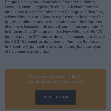
Douglas. Les aviateurs militaires Frederick L. Martin,
Lowell H. Smith, Leigh Wade et Erik H. Nelson prenant
ainsi place aux commandes des « Chicago », « Boston »,
« New Orleans » et « Seattle » pour mener les tests. Ces
quatre candidats au tour du monde auront des fortunes
diverses à l’occasion de ce raid, seuls deux parvenant à
le boucler : le « Chicago » et le « New Orleans ». En 175
jours et plus de 370 heures de vol, ils réussiront à couvrir
les 44 345 kilomètres du parcours. Pour le « Boston » et
le « Seattle », par contre, c’est un échec, les deux ayant
été victimes d’accidents…
Vous avez apprécié l’article ?
Soutenez-nous, faites un don !
NOUS SOUTENIR