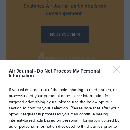
Soutenez Air Journal participez
à son
développement !
NOUS SOUTENIR
Air Journal -
Do Not Process My Personal
Information
DERNIERS COMMENTAIRES
If you wish to opt-out of the sale, sharing to third parties, or
processing of your personal or sensitive information for
targeted advertising by us, please use the below opt-out
Manfou
a commenté l'article :
section to confirm your selection. Please note that after your
Pyramides, croisières et mer Rouge : l’Égypte mise sur
opt-out request is processed you may continue seeing
une saison record malgré le contexte géopolitique
interest-based ads based on personal information utilized by
us or personal information disclosed to third parties prior to