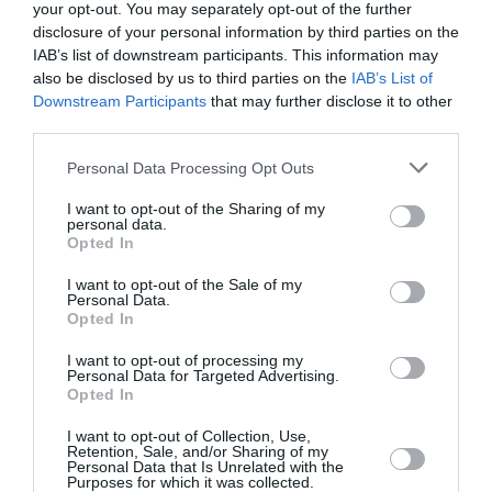
your opt-out. You may separately opt-out of the further
disclosure of your personal information by third parties on the
TFFRYYZ
a commenté l'article :
IAB’s list of downstream participants. This information may
Pointe‑à‑Pitre – Panama City : Air France ouvre un pont
also be disclosed by us to third parties on the
IAB’s List of
aérien vers l’Amérique latine
Downstream Participants
that may further disclose it to other
third parties.
Personal Data Processing Opt Outs
histoire de l'aviation
I want to opt-out of the Sharing of my
personal data.
Opted In
LIRE AUSSI
I want to opt-out of the Sale of my
Personal Data.
Opted In
LE 8 AOÛT 1908 DANS LE
I want to opt-out of processing my
CIEL : UNE
Personal Data for Targeted Advertising.
DÉMONSTRATION
Opted In
PUBLIQUE...
I want to opt-out of Collection, Use,
Retention, Sale, and/or Sharing of my
Personal Data that Is Unrelated with the
Purposes for which it was collected.