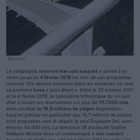
©easyJet
La compagnie aérienne
low cost easyJet
a ouvert à la
vente jusqu’au
4 février 2018
les vols de son programme
hivernal. Elle devrait annoncer dans les semaines où sera
sa première
base
«
post-Brexit
». Entre le 29 octobre 2017
et le 4 février 2018, la spécialiste britannique du vol pas
cher a ouvert les réservations sur plus de
111.7000 vols
,
avec un total de
18,8 millions de sièges
disponibles.
EasyJet précise en particulier que 10,7 millions de places
sont proposées vers et depuis le seul Royaume Uni, avec
environ 64.000 vols. La directrice UK d’easyJet Sophie
Dekkers déclare dans un communiqué «
être vraiment
heureuse de mettre nos vols pour l'hiver 2017 en vente. Les