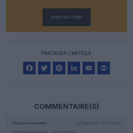
NOUS SOUTENIR
PARTAGER L'ARTICLE
Facebook
Twitter
Pinterest
LinkedIn
Email
Print
COMMENTAIRE(S)
U2ezy
a commenté :
27 mars 2017 - 13 h 41 min
Compagnie anglaise…pas Irlandaise…