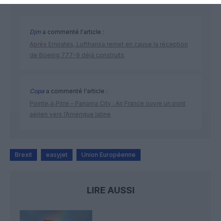
Djm
a commenté l'article :
Après Emirates, Lufthansa remet en cause la réception
de Boeing 777-9 déjà construits
Copa
a commenté l'article :
Pointe‑à‑Pitre – Panama City : Air France ouvre un pont
aérien vers l’Amérique latine
Brexit
easyjet
Union Européenne
LIRE AUSSI