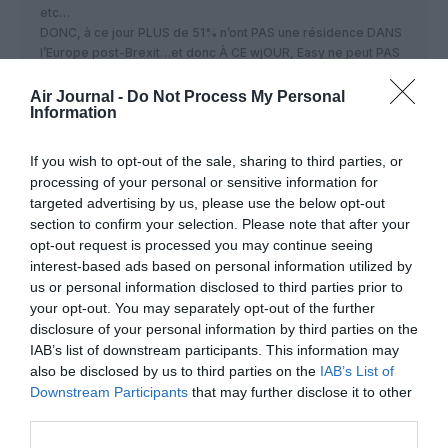
etc…
DONC, à ce jour PLUS de 51% n’ont PAS une résidence DANS
l’Europe post-Brexit…et donc À CE wjOUR, Easy ne peut PAS
être considérée comme relevant de l’Europepost-Brexit…et
donc ne devrait PAS pouvoir à ce stade conserver ses droits
Air Journal -
Do Not Process My Personal
Information
intra-européens post Brexit…
Et si Easy modifie la nature de son capital pour entrer dans les
If you wish to opt-out of the sale, sharing to third parties, or
clous de la réglementation européenne, du coup, elle perdra
processing of your personal or sensitive information for
ipso-facto sa nationalité britannique…ce qui lui fera perdre
targeted advertising by us, please use the below opt-out
ses droits intra-GB!!!
section to confirm your selection. Please note that after your
Enfin, le pays que choisira EasyJet comme base européenne
opt-out request is processed you may continue seeing
ne changera rien à son probleme: quel que soit le montage
interest-based ads based on personal information utilized by
financier, dans l’hypothèse d’un Hard Brexit, on ne pourra PAS
us or personal information disclosed to third parties prior to
À LA FOIS etre British ET UE……Et la perte de l’une des deux
your opt-out. You may separately opt-out of the further
casquettes se traduira forcément par de la perte de droits de
disclosure of your personal information by third parties on the
trafic…..
IAB’s list of downstream participants. This information may
also be disclosed by us to third parties on the
IAB’s List of
RÉPONDRE
Downstream Participants
that may further disclose it to other
third parties.