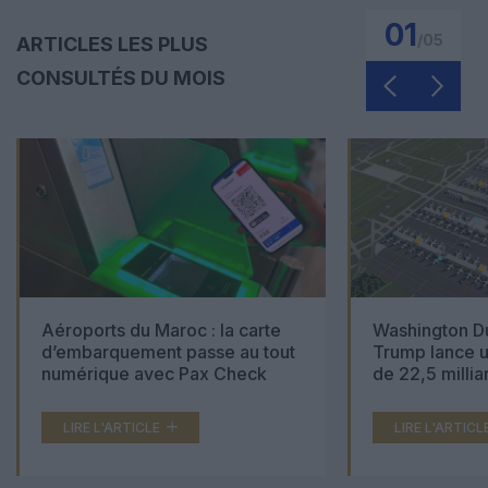
01
/
05
ARTICLES LES PLUS
CONSULTÉS DU MOIS
Aéroports du Maroc : la carte
Washington Du
d’embarquement passe au tout
Trump lance u
numérique avec Pax Check
de 22,5 millia
LIRE L'ARTICLE
LIRE L'ARTICL