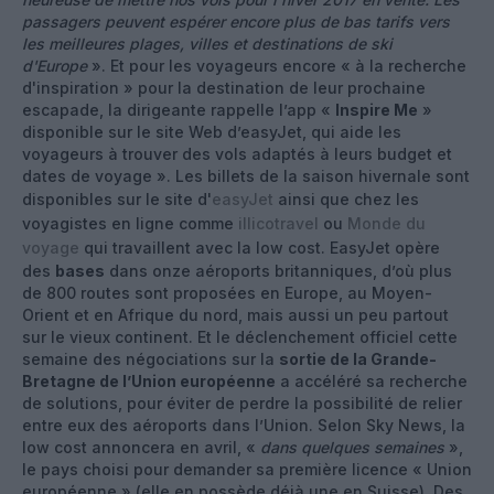
passagers peuvent espérer encore plus de bas tarifs vers
les meilleures plages, villes et destinations de ski
d'Europe
». Et pour les voyageurs encore « à la recherche
d'inspiration » pour la destination de leur prochaine
escapade, la dirigeante rappelle l’app «
Inspire Me
»
disponible sur le site Web d’easyJet, qui aide les
voyageurs à trouver des vols adaptés à leurs budget et
dates de voyage ». Les billets de la saison hivernale sont
disponibles sur le site d'
easyJet
ainsi que chez les
voyagistes en ligne comme
illicotravel
ou
Monde du
voyage
qui travaillent avec la low cost. EasyJet opère
des
bases
dans onze aéroports britanniques, d’où plus
de 800 routes sont proposées en Europe, au Moyen-
Orient et en Afrique du nord, mais aussi un peu partout
sur le vieux continent. Et le déclenchement officiel cette
semaine des négociations sur la
sortie de la Grande-
Bretagne de l’Union européenne
a accéléré sa recherche
de solutions, pour éviter de perdre la possibilité de relier
entre eux des aéroports dans l’Union. Selon Sky News, la
low cost annoncera en avril, «
dans quelques semaines
»,
le pays choisi pour demander sa première licence « Union
européenne » (elle en possède déjà une en Suisse). Des