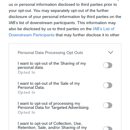
us or personal information disclosed to third parties prior to
your opt-out. You may separately opt-out of the further
Appel aux lecteurs !
disclosure of your personal information by third parties on the
Soutenez Air Journal participez
à son
IAB’s list of downstream participants. This information may
also be disclosed by us to third parties on the
IAB’s List of
développement !
Downstream Participants
that may further disclose it to other
third parties.
NOUS SOUTENIR
Personal Data Processing Opt Outs
I want to opt-out of the Sharing of my
personal data.
Opted In
I want to opt-out of the Sale of my
Personal Data.
Opted In
DERNIERS COMMENTAIRES
I want to opt-out of processing my
Personal Data for Targeted Advertising.
Opted In
Manfou
a commenté l'article :
I want to opt-out of Collection, Use,
Retention, Sale, and/or Sharing of my
Pyramides, croisières et mer Rouge : l’Égypte mise sur