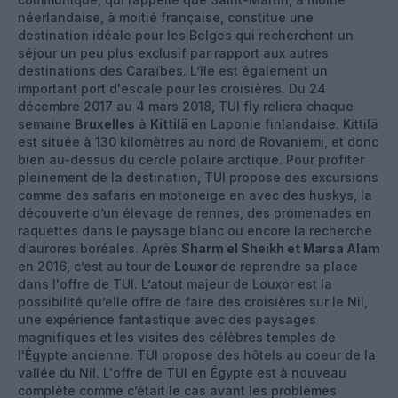
néerlandaise, à moitié française, constitue une
destination idéale pour les Belges qui recherchent un
séjour un peu plus exclusif par rapport aux autres
destinations des Caraïbes. L’île est également un
important port d'escale pour les croisières. Du 24
décembre 2017 au 4 mars 2018, TUI fly reliera chaque
semaine
Bruxelles
à
Kittilä
en Laponie finlandaise. Kittilä
est située à 130 kilomètres au nord de Rovaniemi, et donc
bien au-dessus du cercle polaire arctique. Pour profiter
pleinement de la destination, TUI propose des excursions
comme des safaris en motoneige en avec des huskys, la
découverte d’un élevage de rennes, des promenades en
raquettes dans le paysage blanc ou encore la recherche
d’aurores boréales. Après
Sharm el Sheikh et Marsa Alam
en 2016, c’est au tour de
Louxor
de reprendre sa place
dans l'offre de TUI. L’atout majeur de Louxor est la
possibilité qu’elle offre de faire des croisières sur le Nil,
une expérience fantastique avec des paysages
magnifiques et les visites des célèbres temples de
l'Égypte ancienne. TUI propose des hôtels au coeur de la
vallée du Nil. L'offre de TUI en Égypte est à nouveau
complète comme c’était le cas avant les problèmes