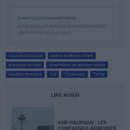
Donald Trump
a commenté l'article :
Air Force One : les retards de Boeing s’aggravent, la
cabine du futur 747-8 en cause
capacité à la baisse
guerre au Moyen-Orient
prévisions en repli
réservations de dernière minute
résultats financiers
TUI
TUI Airways
TUI fly
LIRE AUSSI
ASIE-PACIFIQUE : LES
COMPAGNIES AÉRIENNES