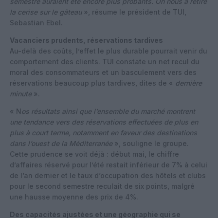
semestre auraient été encore plus probants. On nous a retiré
la cerise sur le gâteau
», résume le président de TUI,
Sebastian Ebel.
Vacanciers prudents, réservations tardives
Au-delà des coûts, l’effet le plus durable pourrait venir du
comportement des clients. TUI constate un net recul du
moral des consommateurs et un basculement vers des
réservations beaucoup plus tardives, dites de «
dernière
minute
».
« N
os résultats ainsi que l’ensemble du marché montrent
une tendance vers des réservations effectuées de plus en
plus à court terme, notamment en faveur des destinations
dans l’ouest de la Méditerranée
», souligne le groupe.
Cette prudence se voit déjà : début mai, le chiffre
d’affaires réservé pour l’été restait inférieur de 7% à celui
de l’an dernier et le taux d’occupation des hôtels et clubs
pour le second semestre reculait de six points, malgré
une hausse moyenne des prix de 4%.
Des capacités ajustées et une géographie qui se