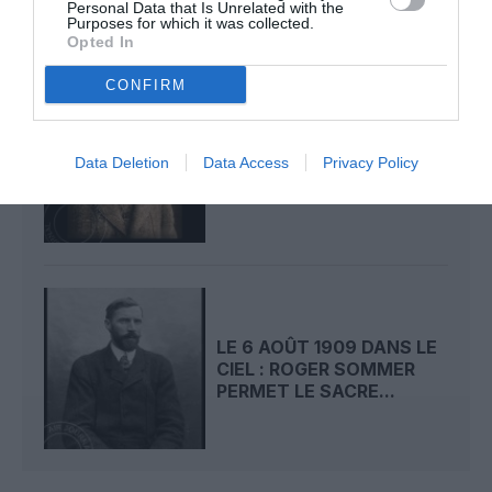
Personal Data that Is Unrelated with the
Purposes for which it was collected.
Opted In
CONFIRM
LE 7 AOÛT 1909 DANS LE
CIEL : ROGER SOMMER
Data Deletion
Data Access
Privacy Policy
FAIT ENCORE
L’ACTUALITÉ
LE 6 AOÛT 1909 DANS LE
CIEL : ROGER SOMMER
PERMET LE SACRE...