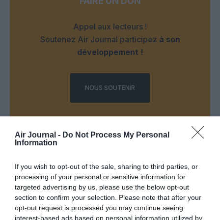
FAIRE UN DON
Appel aux lecteurs !
Soutenez Air Journal participez
à son
développement !
NOUS SOUTENIR
Air Journal -
Do Not Process My Personal
Information
If you wish to opt-out of the sale, sharing to third parties, or
DERNIERS COMMENTAIRES
processing of your personal or sensitive information for
targeted advertising by us, please use the below opt-out
section to confirm your selection. Please note that after your
SERGE13
a commenté l'article :
opt-out request is processed you may continue seeing
interest-based ads based on personal information utilized by
Pointe‑à‑Pitre – Panama City : Air France ouvre un pont