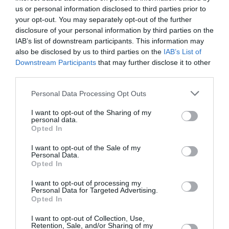
us or personal information disclosed to third parties prior to
aérien vers l’Amérique latine
your opt-out. You may separately opt-out of the further
disclosure of your personal information by third parties on the
IAB’s list of downstream participants. This information may
SERGE13
a commenté l'article :
also be disclosed by us to third parties on the
IAB’s List of
A380 de Lufthansa : les « vrais » sièges hublot en
Downstream Participants
that may further disclose it to other
classe Affaires deviennent payants
third parties.
Personal Data Processing Opt Outs
I want to opt-out of the Sharing of my
histoire de l'aviation
personal data.
Opted In
I want to opt-out of the Sale of my
LIRE AUSSI
Personal Data.
Opted In
I want to opt-out of processing my
Personal Data for Targeted Advertising.
LE 8 AOÛT 1908 DANS LE
Opted In
CIEL : UNE
DÉMONSTRATION
I want to opt-out of Collection, Use,
PUBLIQUE...
Retention, Sale, and/or Sharing of my