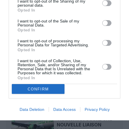
I want to opt-out of the Sharing of my
19 h 23 sans escale : le Boeing 777F de National
personal data.
Opted In
Airlines relie l’Écosse à l’Australie
I want to opt-out of the Sale of my
Personal Data.
Opted In
Badissi novembri
a commenté l'article :
Nice–Corse : ces vols électriques qui se profilent à
I want to opt-out of processing my
l’horizon 2030
Personal Data for Targeted Advertising.
Opted In
I want to opt-out of Collection, Use,
Retention, Sale, and/or Sharing of my
Rennes
vueling
Personal Data that Is Unrelated with the
Purposes for which it was collected.
Opted In
LIRE AUSSI
CONFIRM
Data Deletion
Data Access
Privacy Policy
BRUXELLES–PORTO :
TRANSAVIA OUVRE UNE
NOUVELLE LIAISON