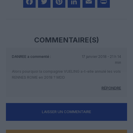
Facebook
Twitter
Pinterest
LinkedIn
Email
Print
COMMENTAIRE(S)
DANREE
a commenté :
17 janvier 2018 - 21 h 14
min
Alors pourquoi la compagnie VUELING a-t-elle annulé les vols
RENNES ROME en 2018 ? MDD
RÉPONDRE
LAISSER UN COMMENTAIRE