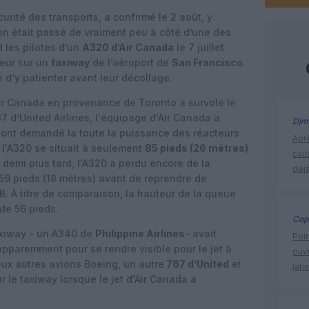
urité des transports, a confirmé le 2 août, y
on était passé de vraiment peu à côté d’une des
 les pilotes d’un
A320 d’Air Canada
le 7 juillet
reur sur un
taxiway
de l’aéroport de
San Francisco
.
n d’y patienter avant leur décollage.
Air Canada en provenance de Toronto a survolé le
7 d’United Airlines, l'équipage d'Air Canada a
Djm
s ont demandé la toute la puissance des réacteurs
Apr
l'A320 se situait à seulement
85 pieds (26 mètres)
cau
demi plus tard, l'A320 a perdu encore de la
déjà
 59 pieds (18 mètres) avant de reprendre de
B. À titre de comparaison, la hauteur de la queue
 de 56 pieds.
Cop
axiway - un A340 de
Philippine Airlines
- avait
Poin
apparemment pour se rendre visible pour le jet à
ouvr
ux autres avions Boeing, un autre
787 d’United
et
lati
 le taxiway lorsque le jet d'Air Canada a