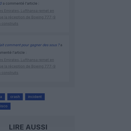
0
a commenté l'article :
ès Emirates, Lufthansa remet en
se la réception de Boeing 777-9
 construits
ait comment pour gagner des sous ?
a
enté l'article :
ès Emirates, Lufthansa remet en
se la réception de Boeing 777-9
 construits
da
crash
incident
cisco
LIRE AUSSI