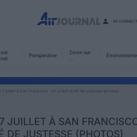
SE CONNEC
Low
Zoom sur
Perspective
Environneme
cost
…
Edito
En chiffres
Avis d’expert
 7 juillet à San Francisco : un crash évité de justesse (photos)
AJ Académie
Vidéo
7 JUILLET À SAN FRANCISCO
É DE JUSTESSE (PHOTOS)