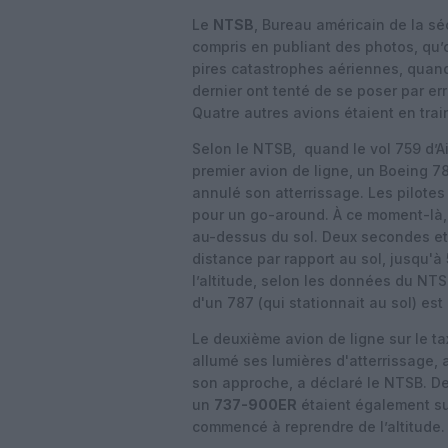
Le
NTSB
, Bureau américain de la séc
compris en publiant des photos, qu’
pires catastrophes aériennes, quand
dernier ont tenté de se poser par er
Quatre autres avions étaient en trai
Selon le NTSB,
quand le vol 759 d’
premier avion de ligne, un Boeing 78
annulé son atterrissage. Les pilote
pour un go-around. À ce moment-là, 
au-dessus du sol.
Deux secondes et 
distance par rapport au sol, jusqu'à
l’altitude, selon les données du NTS
d'un 787 (qui stationnait au sol) est
Le deuxième avion de ligne sur le t
allumé ses lumières d'atterrissage, 
son approche, a déclaré le NTSB.
De
un
737-900ER
étaient également sur
commencé à reprendre de l’altitude.