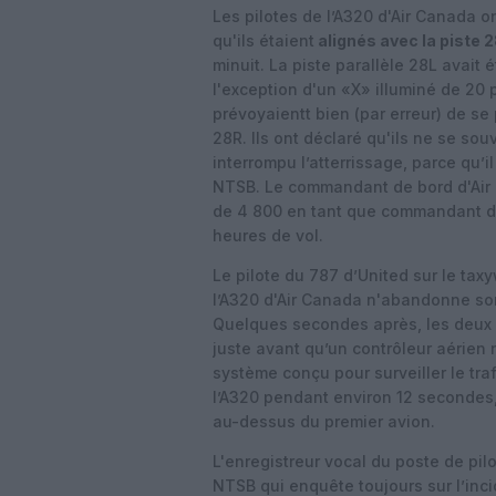
Les pilotes de l’A320 d'Air Canada 
qu'ils étaient
alignés avec la piste 
minuit. La piste parallèle 28L avait é
l'exception d'un «X» illuminé de 20 
prévoyaientt bien (par erreur) de se 
28R.
Ils ont déclaré qu'ils ne se sou
interrompu l’atterrissage, parce qu’i
NTSB. Le commandant de bord d'Air 
de 4 800 en tant que commandant de
heures de vol.
Le pilote du 787 d’United sur le tax
l’A320 d'Air Canada n'abandonne so
Quelques secondes après, les deux 
juste avant qu’un contrôleur aérien 
système conçu pour surveiller le tra
l’A320 pendant environ 12 secondes
au-dessus du premier avion.
L'enregistreur vocal du poste de pil
NTSB qui enquête toujours sur l’incid