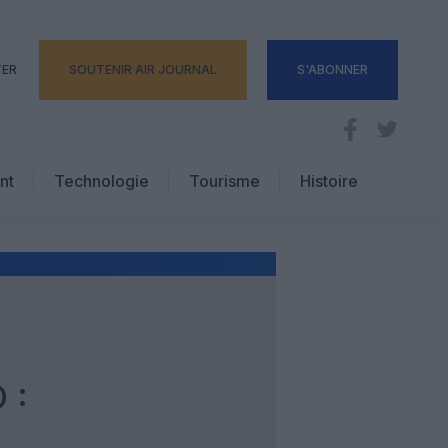
TER
SOUTENIR AIR JOURNAL
S'ABONNER
nt
Technologie
Tourisme
Histoire
Pratique
Hôtellerie
Voyages d’affaires
 :