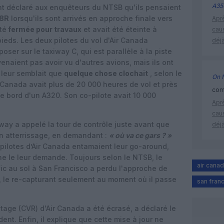
A35
ont déclaré aux enquêteurs du NTSB qu'ils pensaient
28R
lorsqu'ils sont arrivés en approche finale vers
Apr
té
fermée pour travaux
et avait été éteinte à
cau
pieds. Les deux pilotes du vol d'Air Canada
déjà
poser sur le taxiway C, qui est parallèle à la piste
venaient pas avoir vu d'autres avions, mais ils ont
l leur semblait que
quelque chose clochait
, selon le
On f
Canada avait plus de 20 000 heures de vol et près
comm
 bord d'un A320. Son co-pilote avait 10 000
Apr
cau
yway a appelé la tour de contrôle juste avant que
déjà
n atterrissage, en demandant :
« où va ce gars ? »
pilotes d’Air Canada entamaient leur go-around,
ne le leur demande. Toujours s
elon le NTSB, le
air cana
fic au sol à San Francisco a perdu l'approche de
, le re-capturant seulement au moment où il passe
san fran
otage (CVR) d'Air Canada a été écrasé, a déclaré le
ent. Enfin, il explique que cette mise à jour ne