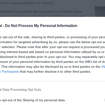
ur les responsabilités de chacun.
ermettre aux pilotes de ne jamais confondre piste
simes
, sont déjà arrivés. Ainsi, en 2009, un avion de
axiway de l'aéroport international
Hartsfield-
l -
Do Not Process My Personal Information
ion d’
Alaska Airlines
avait atterri sur celui de
oma.
to opt-out of the sale, sharing to third parties, or processing of your per
ique, du NTSB lors de l'arrivée de l'A320 au-dessus
formation for targeted advertising by us, please use the below opt-out s
r selection. Please note that after your opt-out request is processed y
eing interest-based ads based on personal information utilized by us or
disclosed to third parties prior to your opt-out. You may separately opt-
losure of your personal information by third parties on the IAB’s list of
. This information may also be disclosed by us to third parties on the
IA
Participants
that may further disclose it to other third parties.
l Data Processing Opt Outs
o opt-out of the Sharing of my personal data.