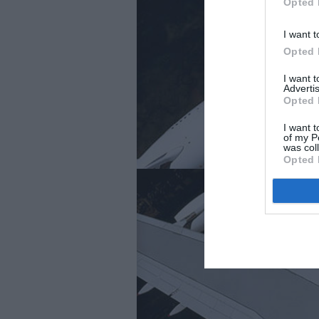
Opted 
I want t
Opted 
I want 
Advertis
Opted 
I want t
of my P
was col
Opted 