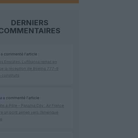
DERNIERS
COMMENTAIRES
a commenté l'article :
ès Emirates, Lufthansa remet en
se la réception de Boeing 777-9
 construits
a
a commenté l'article :
te‑à‑Pitre – Panama City : Air France
e un pont aérien vers l’Amérique
ne