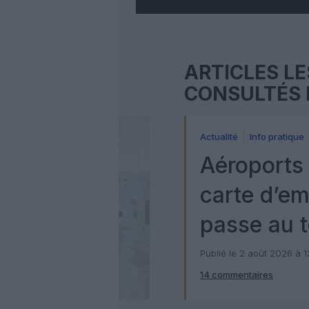
ARTICLES LE
CONSULTÉS 
Actualité
Info pratique
Aéroports 
carte d’e
passe au t
numérique
Publié le 2 août 2026 à 
14 commentaires
Check