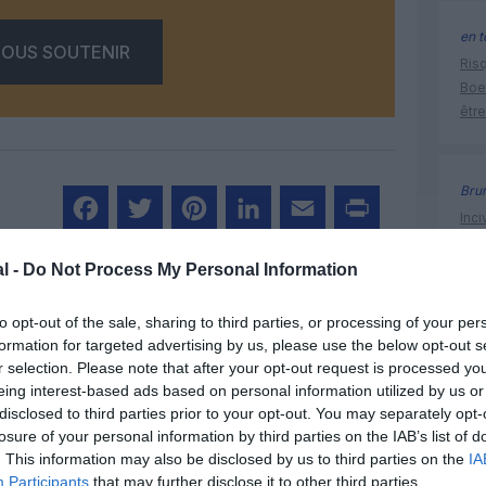
en t
OUS SOUTENIR
Risq
Boe
être
Bru
Inci
chi
Facebook
Twitter
Pinterest
LinkedIn
Email
Print
cour
l -
Do Not Process My Personal Information
dip
to opt-out of the sale, sharing to third parties, or processing of your per
un commentaire !
formation for targeted advertising by us, please use the below opt-out s
r selection. Please note that after your opt-out request is processed y
histoire 
eing interest-based ads based on personal information utilized by us or
ER UN COMMENTAIRE
disclosed to third parties prior to your opt-out. You may separately opt-
losure of your personal information by third parties on the IAB’s list of
. This information may also be disclosed by us to third parties on the
IA
Participants
that may further disclose it to other third parties.