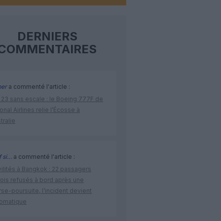
DERNIERS
COMMENTAIRES
per
a commenté l'article :
 23 sans escale : le Boeing 777F de
onal Airlines relie l’Écosse à
stralie
 si…
a commenté l'article :
vilités à Bangkok : 22 passagers
nois refusés à bord après une
se-poursuite, l’incident devient
lomatique