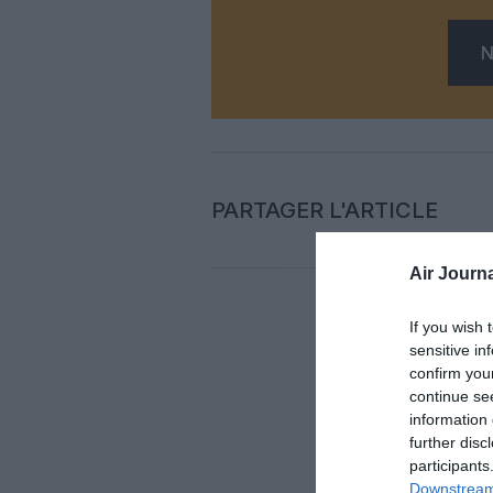
N
PARTAGER L'ARTICLE
Air Journa
If you wish 
Auc
sensitive in
confirm you
continue se
LAISS
information 
further disc
participants
Downstream 