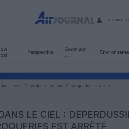
SE CONNEC
Low
Zoom sur
Perspective
Environneme
cost
…
Edito
En chiffres
Avis d’expert
 dans le ciel : Deperdussin, accusé d’escroqueries est arrêté
AJ Académie
Vidéo
 DANS LE CIEL : DEPERDUSSI
OQUERIES EST ARRÊTÉ