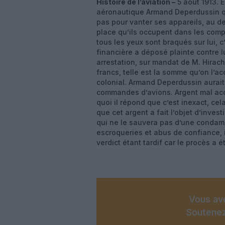
Histoire de l’aviation –
5 août 1913. E
aéronautique Armand Deperdussin qui
pas pour vanter ses appareils, au dem
place qu’ils occupent dans les compé
tous les yeux sont braqués sur lui, c
financière a déposé plainte contre 
arrestation, sur mandat de M. Hirach
francs, telle est la somme qu’on l’a
colonial. Armand Deperdussin aurait
commandes d’avions. Argent mal acqui
quoi il répond que c’est inexact, cela 
que cet argent a fait l’objet d’inve
qui ne le sauvera pas d’une condamn
escroqueries et abus de confiance, 
verdict étant tardif car le procès a 
Vous ave
Soutenez