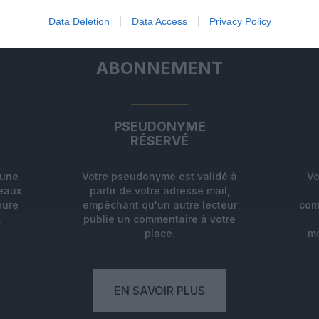
Data Deletion
Data Access
Privacy Policy
ABONNEMENT
PSEUDONYME
RÉSERVÉ
'une
Votre pseudonyme est validé à
Vo
deaux
partir de votre adresse mail,
eure
empêchant qu'un autre lecteur
com
.
publie un commentaire à votre
place.
mo
EN SAVOIR PLUS