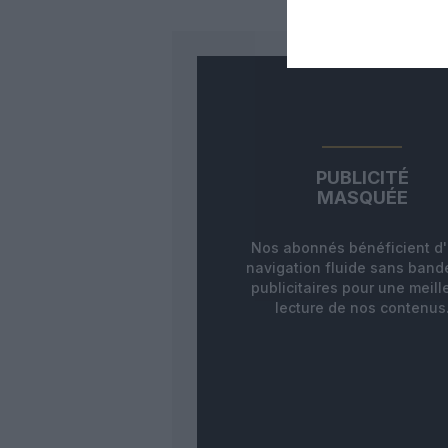
PUBLICITÉ
MASQUÉE
Nos abonnés bénéficient d
navigation fluide sans ban
publicitaires pour une meill
lecture de nos contenus