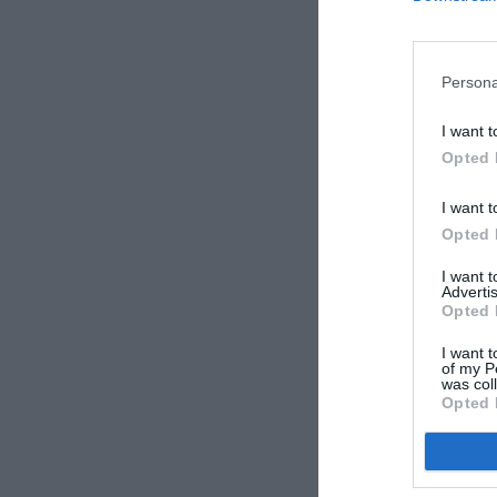
Persona
I want t
Opted 
I want t
Opted 
I want 
Advertis
Opted 
I want t
of my P
was col
Opted 