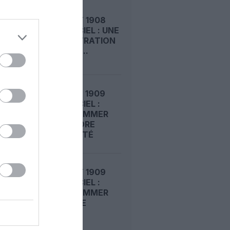
LE 8 AOÛT 1908
DANS LE CIEL : UNE
DÉMONSTRATION
PUBLIQUE...
LE 7 AOÛT 1909
DANS LE CIEL :
ROGER SOMMER
FAIT ENCORE
L’ACTUALITÉ
LE 6 AOÛT 1909
DANS LE CIEL :
ROGER SOMMER
PERMET LE
SACRE...