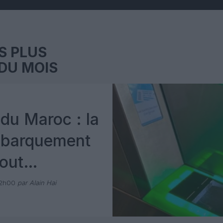
S PLUS
DU MOIS
du Maroc : la
mbarquement
out
 avec Pax
12h00
par Alain Hai