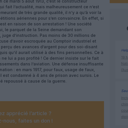
n ce mardi 5 août 1913, c’est le constructeur
 fait l’actualité, mais malheureusement ce n’est
eurant de très grande qualité, il n’y a qu’à voir la
titions aériennes pour s’en convaincre. En effet, si
’est en raison de son arrestation ! Une société
lui, le parquet de la Seine demandant son
, juge d’instruction. Pas moins de 30 millions de
ccuse d’avoir escroquée au Comptoir industriel et
 perçu des avances d’argent pour des soi-disant
Hel
s qu’il aurait utilisé à des fins personnelles. Ce à
19 h
ne lui a pas profité ! Ce dernier insiste sur le fait
stissements dans l’aviation. Une défense insuffisante
Nati
ation : en mars 1917, pour faux, usage de faux,
l’Au
il est condamné à 4 ans de prison avec sursis. Le
été repoussé à cause de la guerre.
Sauf
Inci
chi
cour
z apprécié l’article ?
dip
-nous, faites un don !