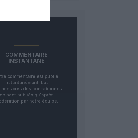
COMMENTAIRE
INSTANTANÉ
tre commentaire est publié
instantanément. Les
mentaires des non-abonnés
ne sont publiés qu'après
dération par notre équipe.