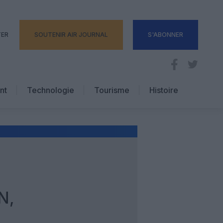
TER
SOUTENIR AIR JOURNAL
S'ABONNER
nt
Technologie
Tourisme
Histoire
Pratique
Hôtellerie
Voyages d’affaires
N,