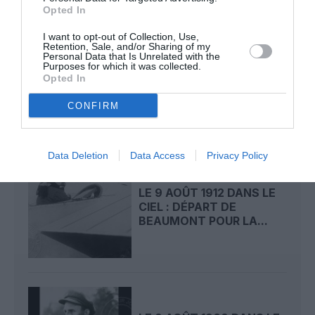
Opted In
I want to opt-out of Collection, Use,
Retention, Sale, and/or Sharing of my
Personal Data that Is Unrelated with the
LE 10 AOÛT 1908 DANS LE
Purposes for which it was collected.
CIEL : LE PRÉFET DU
Opted In
MANS SAUVE LA...
CONFIRM
Data Deletion
Data Access
Privacy Policy
LE 9 AOÛT 1912 DANS LE
CIEL : DÉPART DE
BEAUMONT POUR LA...