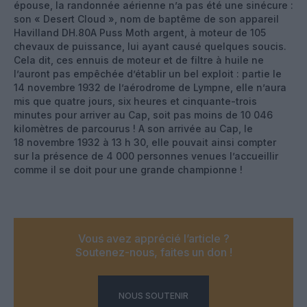
épouse, la randonnée aérienne n’a pas été une sinécure :
son « Desert Cloud », nom de baptême de son appareil
Havilland DH.80A Puss Moth argent, à moteur de 105
chevaux de puissance, lui ayant causé quelques soucis.
Cela dit, ces ennuis de moteur et de filtre à huile ne
l’auront pas empêchée d’établir un bel exploit : partie le
14 novembre 1932 de l’aérodrome de Lympne, elle n’aura
mis que quatre jours, six heures et cinquante-trois
minutes pour arriver au Cap, soit pas moins de 10 046
kilomètres de parcourus ! A son arrivée au Cap, le
18 novembre 1932 à 13 h 30, elle pouvait ainsi compter
sur la présence de 4 000 personnes venues l’accueillir
comme il se doit pour une grande championne !
Vous avez apprécié l’article ?
Soutenez-nous, faites un don !
NOUS SOUTENIR