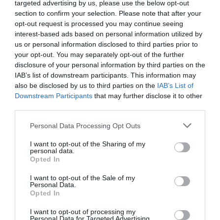
targeted advertising by us, please use the below opt-out
section to confirm your selection. Please note that after your
DERNIERS COMMENTAIRES
opt-out request is processed you may continue seeing
interest-based ads based on personal information utilized by
us or personal information disclosed to third parties prior to
your opt-out. You may separately opt-out of the further
CG59
a commenté l'article :
disclosure of your personal information by third parties on the
Un enfant refuse sa ceinture : un vol Porter Airlines
IAB’s list of downstream participants. This information may
annulé au Canada
also be disclosed by us to third parties on the
IAB’s List of
Downstream Participants
that may further disclose it to other
third parties.
Donald Trump
a commenté l'article :
Personal Data Processing Opt Outs
Air Force One : les retards de Boeing s’aggravent, la
cabine du futur 747-8 en cause
I want to opt-out of the Sharing of my
personal data.
Opted In
I want to opt-out of the Sale of my
histoire de l'aviation
Personal Data.
Opted In
I want to opt-out of processing my
LIRE AUSSI
Personal Data for Targeted Advertising.