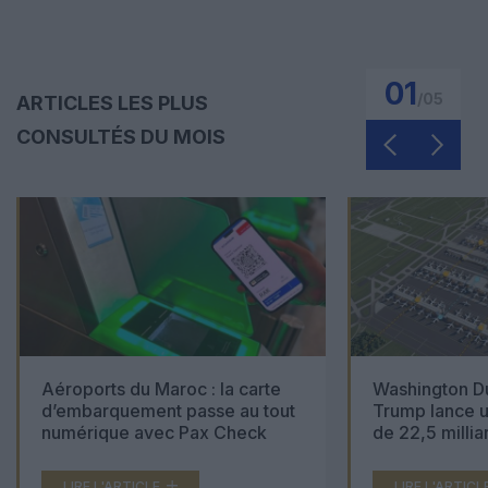
01
/
05
ARTICLES LES PLUS
CONSULTÉS DU MOIS
Aéroports du Maroc : la carte
Washington Du
d’embarquement passe au tout
Trump lance u
numérique avec Pax Check
de 22,5 millia
LIRE L'ARTICLE
LIRE L'ARTICL