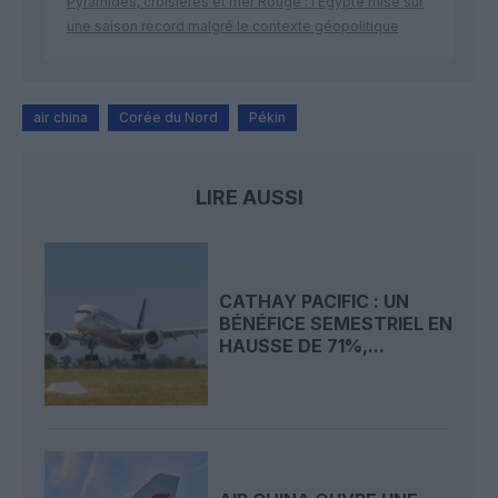
Pyramides, croisières et mer Rouge : l’Égypte mise sur
une saison record malgré le contexte géopolitique
air china
Corée du Nord
Pékin
LIRE AUSSI
CATHAY PACIFIC : UN
BÉNÉFICE SEMESTRIEL EN
HAUSSE DE 71%,...