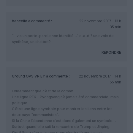
bencello
a commenté :
22 novembre 2017 - 13 h
35 min
“…via un porte-parole non identifié…” c-à-d ? une voix de
synthèse, un chatbot?
RÉPONDRE
Ground OPS VP EY
a commenté :
22 novembre 2017 - 14 h
55 min
Evidemment que c’est de la comm!
Une ligne PEK – Pyongyang n’a jamais été commerciale, mais
politique.
C’était une ligne symbole pour montrer les liens entre les
deux pays “communistes”.
Si la Chine l’abandonne c’est donc également un symbole…
Surtout quand elle suit la rencontre de Trump et Jinping.
Kim il Sung s’en retrouve donc plus isolé que jamais.