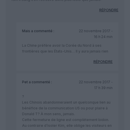
RÉPONDRE
Mais
a commenté :
22 novembre 2017 -
16 h 24 min
La Chine préfère avoir la Corée du Nord à ses
frontières que les États-Unis… Il y aura jamais rien
RÉPONDRE
Pet
a commenté :
22 novembre 2017 -
17 h 39 min
?
Les Chinois abandonneraient un quelconque lien au
bénéfice de la communication US ou pour plaire à
Donald T? À mon sens, jamais.
Cette fermeture de ligne est complètement bidon.
Au contraire d’isoler Kim, elle oblige les visiteurs en