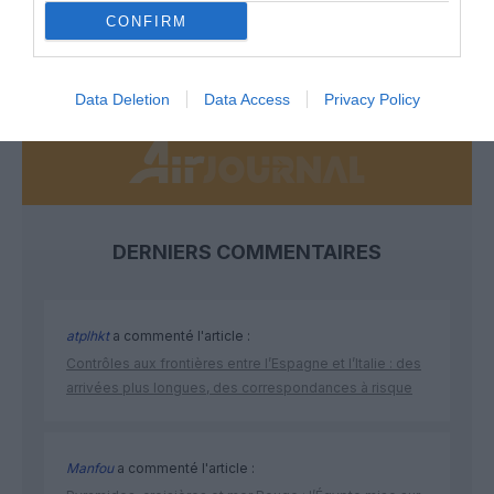
CONFIRM
NOUS SOUTENIR
Data Deletion
Data Access
Privacy Policy
DERNIERS COMMENTAIRES
atplhkt
a commenté l'article :
Contrôles aux frontières entre l’Espagne et l’Italie : des
arrivées plus longues, des correspondances à risque
Manfou
a commenté l'article :