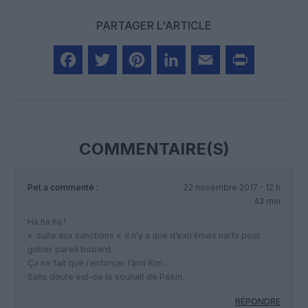
PARTAGER L'ARTICLE
Facebook
Twitter
Pinterest
LinkedIn
Email
Print
COMMENTAIRE(S)
Pet
a commenté :
22 novembre 2017 - 12 h
43 min
Ha ha ha !
« suite aux sanctions « il n’y a que d’extrêmes naïfs pour
gober pareil bobard.
Ça ne fait que renforcer l’ami Kim..
Sans doute est-ce le souhait de Pékin.
RÉPONDRE