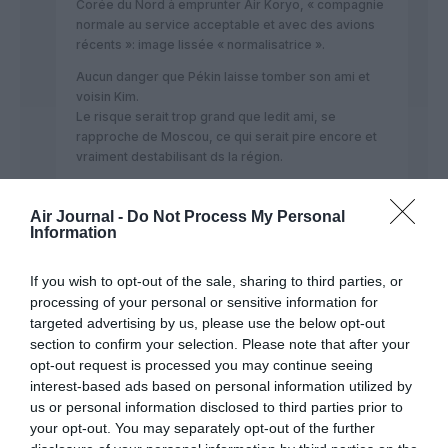
Corée du Nord à emprunter Air Koryo, « compagnie
normale au service acceptable et avec des avions
récents »: image lissée « normalisatrice ».
Aucun danger que Pékin laisse tomber son ami et
voisin Kim.
Le risque serait trop grand que ledit ami, se
rapproche de Moscou, ce qui serait pire encore et
vraiment destabilisant ds la région.
RÉPONDRE
Air Journal -
Do Not Process My Personal
Information
Shôgun
a commenté :
22 novembre 2017 -
If you wish to opt-out of the sale, sharing to third parties, or
20 h 42 min
processing of your personal or sensitive information for
« Kim il Sung s’en retrouve donc plus isolé que
targeted advertising by us, please use the below opt-out
jamais »
section to confirm your selection. Please note that after your
Ça c’est certain. Étant mort depuis près d’un quart
opt-out request is processed you may continue seeing
de siècle, le camarade et Grand Leader Kim Il-Sung
interest-based ads based on personal information utilized by
n’a jamais été aussi isolé, au sein de son mausolée
us or personal information disclosed to third parties prior to
du palais du Soleil Kumsusan où il repose depuis
your opt-out. You may separately opt-out of the further
1994.