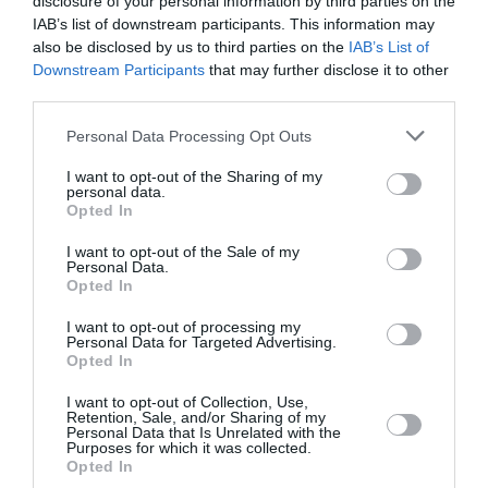
disclosure of your personal information by third parties on the
IAB’s list of downstream participants. This information may
Son fils et successeur Kim Jong-Il est lui aussi très
also be disclosed by us to third parties on the
IAB’s List of
isolé puisqu’il est décédé le 17 décembre 2011. Il
Downstream Participants
that may further disclose it to other
paraîtrait même que depuis cette date il n’a plus
third parties.
adressé la parole à qui que ce soit. C’est dire à quel
point il est isolé !
Personal Data Processing Opt Outs
RÉPONDRE
I want to opt-out of the Sharing of my
personal data.
Opted In
I want to opt-out of the Sale of my
LAISSER UN COMMENTAIRE
Personal Data.
Opted In
I want to opt-out of processing my
Personal Data for Targeted Advertising.
FAIRE UN DON
Opted In
I want to opt-out of Collection, Use,
Retention, Sale, and/or Sharing of my
Appel aux lecteurs !
Personal Data that Is Unrelated with the
Soutenez Air Journal participez
à son
Purposes for which it was collected.
Opted In
développement !