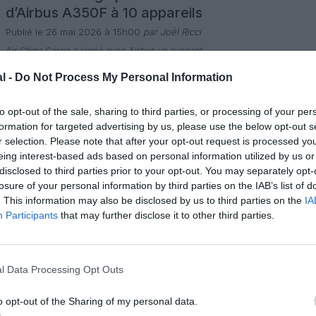
d’Airbus A350F à 10 appareils
Publié le 26 mai 2026 à 15h00
par Joël Ricci
Air China Cargo a signé avec Airbus un avenant
transformant en commandes fermes quatre options sur
l’A350F, ce qui porte à 10 le nombre total d’appareils
l -
Do Not Process My Personal Information
commandés par la compagnie cargo chinoise. Le premier
4 commentaires
contrat, signé en novembre 2025, portait sur six A350F
LIRE L'ARTICLE
assortis de quatre options. Cette montée en puissance
to opt-out of the sale, sharing to third parties, or processing of your per
confirme l’intérêt des opérateurs […]
formation for targeted advertising by us, please use the below opt-out s
r selection. Please note that after your opt-out request is processed y
Actualité
En chiffres
Perspective
eing interest-based ads based on personal information utilized by us or
Les compagnies européennes
disclosed to third parties prior to your opt-out. You may separately opt-
bravent les détours aériens pour
losure of your personal information by third parties on the IAB’s list of
renforcer leurs vols vers la Chine
. This information may also be disclosed by us to third parties on the
IA
Publié le 13 mai 2026 à 13h00
par Joël Ricci
Participants
that may further disclose it to other third parties.
La demande de voyages entre l’Europe et la Chine repart
fortement à l’approche de l’été, au point de pousser les
compagnies européennes à augmenter leurs fréquences
vers le géant asiatique, malgré l’interdiction de survoler la
3 commentaires
Russie et les risques liés à l’espace aérien iranien. Selon
LIRE L'ARTICLE
l Data Processing Opt Outs
les données d’OAG, le nombre de vols directs Chine–
Europe doit […]
o opt-out of the Sharing of my personal data.
Actualité
Perspective