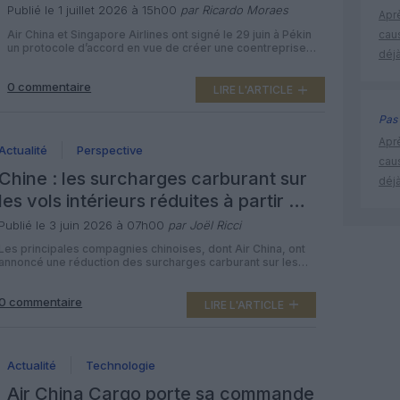
Singapour–Chine
Publié le 1 juillet 2026 à 15h00
par Ricardo Moraes
Apr
Air China et Singapore Airlines ont signé le 29 juin à Pékin
cau
un protocole d’accord en vue de créer une coentreprise
déjà
commerciale qui doit profondément restructurer leur
coopération sur l’axe Singapour–Chine, avec à la clé
0 commentaire
davantage d’options de voyage, une offre de partage de
LIRE L'ARTICLE
codes élargie et des bénéfices renforcés pour les
passagers fréquents. Une […]
Pas 
Apr
Actualité
Perspective
cau
Chine : les surcharges carburant sur
déjà
les vols intérieurs réduites à partir du
5 juin
Publié le 3 juin 2026 à 07h00
par Joël Ricci
Les principales compagnies chinoises, dont Air China, ont
annoncé une réduction des surcharges carburant sur les
vols intérieurs pour les billets émis à partir du 5 juin, après
une forte hausse intervenue en avril. La mesure allège
0 commentaire
légèrement la facture des passagers sur un marché
LIRE L'ARTICLE
domestique géant, mais toujours confronté à la volatilité
des prix […]
Actualité
Technologie
Air China Cargo porte sa commande