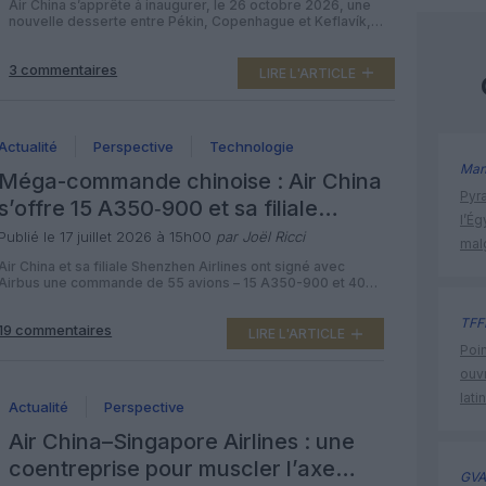
Air China s’apprête à inaugurer, le 26 octobre 2026, une
nouvelle desserte entre Pékin, Copenhague et Keflavík,
opérée trois fois par semaine en Airbus A330-300.
Particularité de l’offre : la compagnie chinoise pourra
3 commentaires
vendre des billets sur le seul segment Copenhague–
LIRE L'ARTICLE
Keflavík, grâce à des droits de cinquième liberté, ce qui en
fera une option inédite […]
Actualité
Perspective
Technologie
Man
Méga-commande chinoise : Air China
Pyr
s’offre 15 A350‑900 et sa filiale
l’Ég
Shenzhen Airlines 40 A320neo
Publié le 17 juillet 2026 à 15h00
par Joël Ricci
mal
Air China et sa filiale Shenzhen Airlines ont signé avec
Airbus une commande de 55 avions – 15 A350-900 et 40
appareils de la famille A320neo – pour un montant
catalogue d’environ 12,4 milliards de dollars, avec des
TFF
19 commentaires
livraisons étalées entre 2029 et 2032. Cette nouvelle
LIRE L'ARTICLE
offensive d’Airbus sur le marché chinois consolide encore
Poin
un […]
ouvr
lati
Actualité
Perspective
Air China–Singapore Airlines : une
coentreprise pour muscler l’axe
GVA