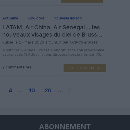
encadrée, ne signifie pas pour autant une réouverture du
pays […]
Actualité
Low cost
Nouvelle liaison
LATAM, Air China, Air Sénégal… les
nouveaux visages du ciel de Brussels
Airport
Publié le 27 mars 2026 à 08h00
par Ricardo Moraes
À partir du 29 mars, Brussels Airport lance son programme
estival avec 180 destinations directes desservies par 70
compagnies aériennes, dont cinq nouveaux transporteurs.
Huit nouvelles liaisons – de São Paulo à Halifax, du
2 commentaires
Kilimandjaro à Chengdu – viennent renforcer un réseau
LIRE L'ARTICLE
intercontinental qui atteint désormais 41 destinations sans
escale. La saison été 2026 démarre […]
4
…
10
20
…
ABONNEMENT