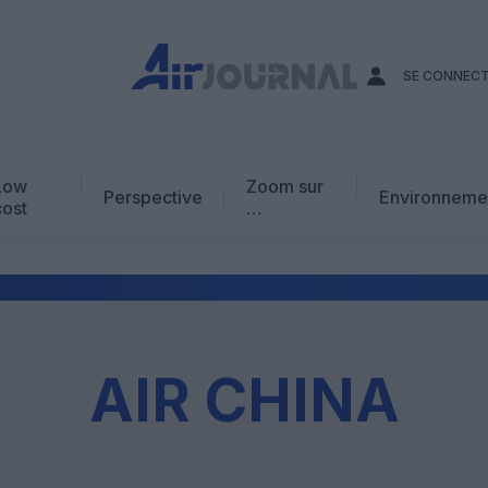
SE CONNEC
Low
Zoom sur
Perspective
Environneme
cost
…
Edito
En chiffres
Avis d’expert
AJ Académie
AIR CHINA
Vidéo