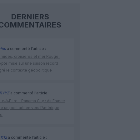
DERNIERS
COMMENTAIRES
fou
a commenté l'article :
amides, croisières et mer Rouge :
ypte mise sur une saison record
gré le contexte géopolitique
RYYZ
a commenté l'article :
te‑à‑Pitre – Panama City : Air France
e un pont aérien vers l’Amérique
ne
1112
a commenté l'article :