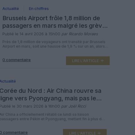
Actualité
En chiffres
Brussels Airport frôle 1,8 million de
passagers en mars malgré les grèves
et le Moyen-Orient
Publié le 14 avril 2026 à 15h00
par Ricardo Moraes
Près de 1,8 million de voyageurs ont transité par Brussels
Airport en mars, soit une hausse de 1,9 % sur un an, alors
même que l’aéroport a subi de plein fouet la suspension
des vols vers le Moyen-Orient et une journée d’action
0 commentaire
nationale en Belgique. Le fret, lui, s’envole avec une
LIRE L'ARTICLE
croissance de 8,8 % et près de […]
Actualité
Corée du Nord : Air China rouvre sa
ligne vers Pyongyang, mais pas le
pays aux touristes
Publié le 30 mars 2026 à 16h00
par Joël Ricci
Air China a officiellement rétabli ce lundi sa liaison
passagers entre Pékin et Pyongyang, mettant fin à plus de
six ans d’interruption et complétant la remise en route
progressive des connexions aériennes et ferroviaires
0 commentaire
entre la Chine et la Corée du Nord. Cette reprise, très
LIRE L'ARTICLE