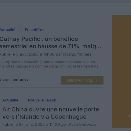
Actualité
En chiffres
Cathay Pacific : un bénéfice
semestriel en hausse de 71%, malgré
la flambée du carburant
Publié le 5 août 2026 à 16h00
par Ricardo Moraes
La reprise de capacité et une demande robuste sur les
marchés passagers comme cargo ont porté les résultats
de Cathay Pacific au premier semestre 2026. Le groupe de
Hong Kong publie un bénéfice attribuable de 6,243
5 commentaires
milliards de dollars hongkongais, soit environ 800 millions
LIRE L'ARTICLE
de dollars américains, en hausse de 71% sur un an. Mais […]
Actualité
Nouvelle liaison
Air China ouvre une nouvelle porte
vers l’Islande via Copenhague
Publié le 27 juillet 2026 à 11h00
par Ricardo Moraes