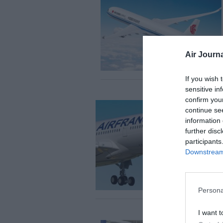
Air Journa
If you wish 
sensitive in
confirm you
continue se
information 
further disc
participants
Downstream 
Persona
I want t