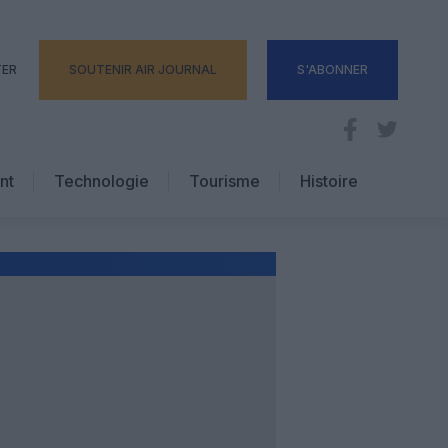
TER
SOUTENIR AIR JOURNAL
S'ABONNER
nt
Technologie
Tourisme
Histoire
Pratique
Hôtellerie
Voyages d’affaires