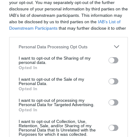
your opt-out. You may separately opt-out of the further
disclosure of your personal information by third parties on the
Nico
a commenté l'article :
IAB’s list of downstream participants. This information may
Il s’est masturbé sur une passagère endormie : trois ans
also be disclosed by us to third parties on the
IAB’s List of
de prison et interdiction de séjour en Thaïlande
Downstream Participants
that may further disclose it to other
third parties.
Personal Data Processing Opt Outs
histoire de l'aviation
I want to opt-out of the Sharing of my
personal data.
Opted In
LIRE AUSSI
I want to opt-out of the Sale of my
Personal Data.
Opted In
LE 9 AOÛT 1912 DANS LE
I want to opt-out of processing my
Personal Data for Targeted Advertising.
CIEL : DÉPART DE
Opted In
BEAUMONT POUR LA...
I want to opt-out of Collection, Use,
Retention, Sale, and/or Sharing of my
Personal Data that Is Unrelated with the
Purposes for which it was collected.