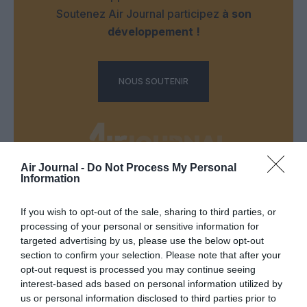
Soutenez Air Journal participez
à son
développement !
NOUS SOUTENIR
Air Journal -
Do Not Process My Personal
Information
DERNIERS COMMENTAIRES
If you wish to opt-out of the sale, sharing to third parties, or
processing of your personal or sensitive information for
targeted advertising by us, please use the below opt-out
NDR
a commenté l'article :
section to confirm your selection. Please note that after your
Contrôles aux frontières entre l’Espagne et l’Italie : des
opt-out request is processed you may continue seeing
arrivées plus longues, des correspondances à risque
interest-based ads based on personal information utilized by
us or personal information disclosed to third parties prior to