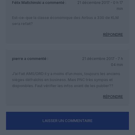
Félix Maltchinski
a commenté :
21 décembre 2017 - 0 h 17
min
Est-ce-que la classe économique des Airbus a 330 de KLM
sera refait?
RÉPONDRE
pierre
a commenté :
21 décembre 2017 - 7 h
04 min
J’ai Fait AMS/ORD il y a moins d’un mois, toujours les anciens
sièges défraîchis en business. Mais PNC très sympas et
disponibles. Faut vérifier les infos avant de les publier??
RÉPONDRE
LAISSER UN COMMENTAIRE