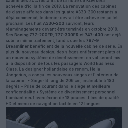
cabine des 20% restants de la flotte de KLM sera
achevée d'ici la fin de 2018. La rénovation des cabines
de classe affaires dans les quatre A330-300 restants a
déjà commencé; le dernier devrait être achevé en juillet
prochain. Les huit
A330-200
suivront, leurs
réaménagements devant être terminés en octobre 2018.
Ses
Boeing 777-200ER
,
777-300ER
et
747-400
ont déjà
subi le même traitement, tandis que les
787-9
Dreamliner
bénéficient de la nouvelle cabine de série. En
plus du nouveau design, des sièges entièrement plats et
un nouveau système de divertissement en vol seront mis
à la disposition de tous les passagers World Business
Class. La designer hollandaise de renom, Hella
Jongerius, a conçu les nouveaux sièges et l'intérieur de
la cabine : • Siège-lit long de 206 cm, inclinable à 180
degrés • Prise de courant dans le siège et meilleure
confidentialité • Système de divertissement personnel
flambant neuf avec écran de 18 pouces, films de qualité
HD et menu de navigation tactile en 12 langues.