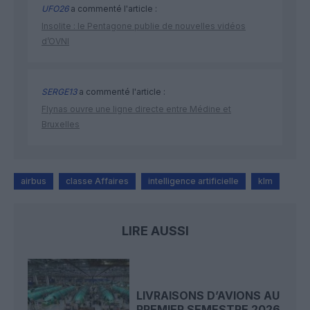
UFO26
a commenté l'article :
Insolite : le Pentagone publie de nouvelles vidéos
d’OVNI
SERGE13
a commenté l'article :
Flynas ouvre une ligne directe entre Médine et
Bruxelles
airbus
classe Affaires
intelligence artificielle
klm
LIRE AUSSI
LIVRAISONS D’AVIONS AU
PREMIER SEMESTRE 2026