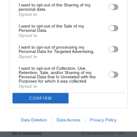
I want to opt-out of the Sharing of my
PHL
a commenté :
20 décembre 2017 - 12 h
personal data.
03 min
Opted In
triste et froid affreux !!
I want to opt-out of the Sale of my
Harmonie cabine moche mais quand même moins pire que
Personal Data.
“l’harmonie- pompes funebres ” de “JAUNE”(joon pour les
Opted In
milléniards)
I want to opt-out of processing my
Personal Data for Targeted Advertising.
RÉPONDRE
Opted In
I want to opt-out of Collection, Use,
Retention, Sale, and/or Sharing of my
bencello
a commenté :
20 décembre 2017 - 12 h
Personal Data that Is Unrelated with the
Purposes for which it was collected.
03 min
Opted In
Déjà que je doute parfois de l’intelligence humaine, alors
l’intelligence artificielle;)
CONFIRM
RÉPONDRE
Data Deletion
Data Access
Privacy Policy
Rm
a commenté :
20 décembre 2017 - 13 h