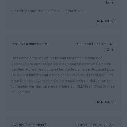
15 min
Peut être confortable mais tellement triste !!
RÉPONDRE
fcb1962
a commenté :
20 décembre 2017 - 17 h
42 min
Ces commentaires négatifs sont navrants de stupidité!
Les couleurs sont celles de la compagnie dans un Camaïeu
de bleu. Après, les goûts et les couleurs ne se discutent pas.
Ce qui est intéressant est de savoir si le produit est bon….et
pour tous ces ayatollahs de la pensée unique, détenteur de
toutes les vérités, ce siège affaire sur KLM l’est! C’est tout ce
qui compte!
RÉPONDRE
Bwrider
a commenté :
20 décembre 2017 - 22 h