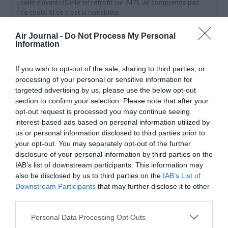
celle d’avant ! (Celle en retrofit sur 747). Je comprends pas
ce choix. Si ce n est la rentabilité.
RÉPONDRE
Air Journal -
Do Not Process My Personal
Information
If you wish to opt-out of the sale, sharing to third parties, or
Bwrider
a commenté :
20 décembre 2017 - 8 h
processing of your personal or sensitive information for
47 min
targeted advertising by us, please use the below opt-out
Pas terrible en effet
section to confirm your selection. Please note that after your
opt-out request is processed you may continue seeing
RÉPONDRE
interest-based ads based on personal information utilized by
us or personal information disclosed to third parties prior to
your opt-out. You may separately opt-out of the further
disclosure of your personal information by third parties on the
Jj
a commenté :
20 décembre 2017 - 9 h
IAB’s list of downstream participants. This information may
40 min
also be disclosed by us to third parties on the
IAB’s List of
Pas terrible comme toujours chez eux
Downstream Participants
that may further disclose it to other
third parties.
RÉPONDRE
Personal Data Processing Opt Outs