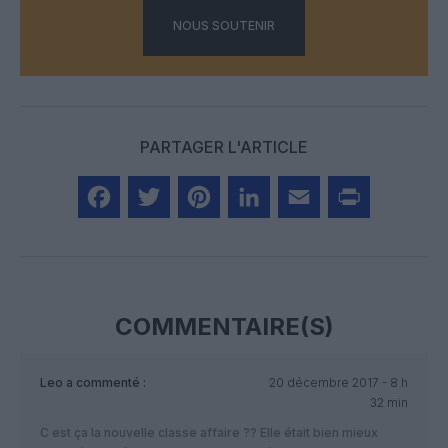
NOUS SOUTENIR
PARTAGER L'ARTICLE
Facebook
Twitter
Pinterest
LinkedIn
Email
Print
COMMENTAIRE(S)
Leo
a commenté :
20 décembre 2017 - 8 h
32 min
C est ça la nouvelle classe affaire ?? Elle était bien mieux