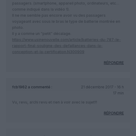
passagers. (smartphone, appareil photo, ordinateurs, etc…
comme indiqué dans la vidéo 1).
Il ne me semble pas encore avoir vu des passagers
voyageant avec sous le bras le type de batterie montrée en
photo.
Il y a comme un “petit” décalage.
https://www.usinenouvelle.com/article/batteries-du-787-le-
rapport-final-souligne-des-defaillances-dans-la-
conception-et-la-certification.N300909
RÉPONDRE
fcb1962
a commenté :
21 décembre 2017 - 16 h
17 min
Vu, revu, archi revu et rien à voir avec le sujet!!!
RÉPONDRE