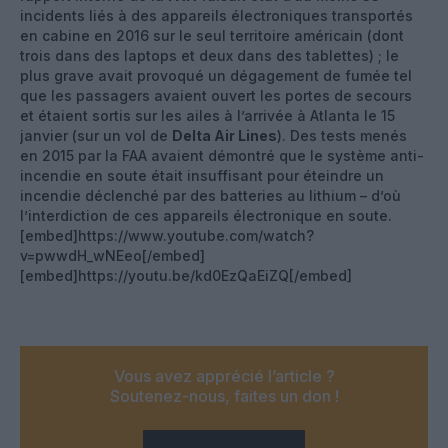
incidents liés à des appareils électroniques transportés
en cabine en 2016 sur le seul territoire américain (dont
trois dans des laptops et deux dans des tablettes) ; le
plus grave avait provoqué un dégagement de fumée tel
que les passagers avaient ouvert les portes de secours
et étaient sortis sur les ailes à l’arrivée à Atlanta le 15
janvier (sur un vol de
Delta Air Lines
). Des tests menés
en 2015 par la FAA avaient démontré que le système anti-
incendie en soute était insuffisant pour éteindre un
incendie déclenché par des batteries au lithium – d’où
l’interdiction de ces appareils électronique en soute.
[embed]https://www.youtube.com/watch?
v=pwwdH_wNEeo[/embed]
[embed]https://youtu.be/kd0EzQaEiZQ[/embed]
Vous avez apprécié l’article ?
Soutenez-nous, faites un don !