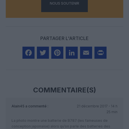
NOUS SOUTENIR
PARTAGER L'ARTICLE
Facebook
Twitter
Pinterest
LinkedIn
Email
Print
COMMENTAIRE(S)
Alain45
a commenté :
21 décembre 2017 - 14 h
25 min
La photo montre une batterie de B787 (les fameuses de
conception japonaise) alors qu’on parle des batteries des