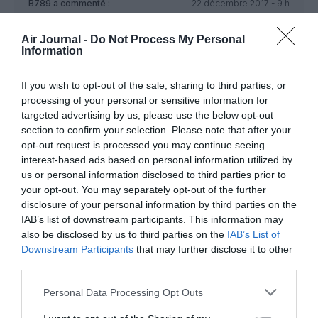
B789
a commenté :
22 décembre 2017 - 9 h
54 min
L’EASA interdit le transport de batteries lithium dans les
Air Journal -
Do Not Process My Personal
Information
bagages soute des passagers… La FAA a démontré que les
exticteurs automatique des soutes sont inéfficaces sur des
feux de batteris lithium …. et pourtant, les compagnies
If you wish to opt-out of the sale, sharing to third parties, or
continuent, en toute légalité, de transporter en Fret des
processing of your personal or sensitive information for
cargaisons de batteries lithium sur des vols commerciaux
targeted advertising by us, please use the below opt-out
passagers …
section to confirm your selection. Please note that after your
Jusqu’au jour où…
opt-out request is processed you may continue seeing
Une fois de plus, il va encore falloir qu’il arrive une
interest-based ads based on personal information utilized by
catastrophe pour que des décisions fermes et sensées
us or personal information disclosed to third parties prior to
soient prises…
your opt-out. You may separately opt-out of the further
disclosure of your personal information by third parties on the
RÉPONDRE
IAB’s list of downstream participants. This information may
also be disclosed by us to third parties on the
IAB’s List of
Downstream Participants
that may further disclose it to other
LAISSER UN COMMENTAIRE
third parties.
Personal Data Processing Opt Outs