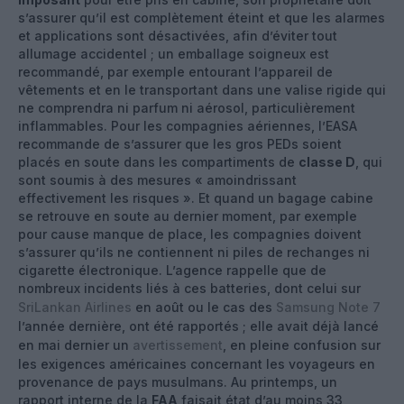
s’assurer qu’il est complètement éteint et que les alarmes
et applications sont désactivées, afin d’éviter tout
allumage accidentel ; un emballage soigneux est
recommandé, par exemple entourant l’appareil de
vêtements et en le transportant dans une valise rigide qui
ne comprendra ni parfum ni aérosol, particulièrement
inflammables. Pour les compagnies aériennes, l’EASA
recommande de s’assurer que les gros PEDs soient
placés en soute dans les compartiments de
classe D
, qui
sont soumis à des mesures « amoindrissant
effectivement les risques ». Et quand un bagage cabine
se retrouve en soute au dernier moment, par exemple
pour cause manque de place, les compagnies doivent
s’assurer qu’ils ne contiennent ni piles de rechanges ni
cigarette électronique. L’agence rappelle que de
nombreux incidents liés à ces batteries, dont celui sur
SriLankan Airlines
en août ou le cas des
Samsung Note 7
l’année dernière, ont été rapportés ; elle avait déjà lancé
en mai dernier un
avertissement
, en pleine confusion sur
les exigences américaines concernant les voyageurs en
provenance de pays musulmans. Au printemps, un
rapport interne de la
FAA
faisait état d’au moins 33