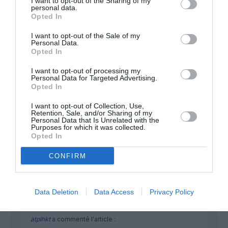
I want to opt-out of the Sharing of my
FAIRE UN DON
personal data.
Opted In
Appel aux lecteurs !
I want to opt-out of the Sale of my
Personal Data.
Soutenez Air Journal participez
à son
Opted In
développement !
I want to opt-out of processing my
Personal Data for Targeted Advertising.
Opted In
NOUS SOUTENIR
I want to opt-out of Collection, Use,
Retention, Sale, and/or Sharing of my
Personal Data that Is Unrelated with the
Purposes for which it was collected.
Opted In
CONFIRM
DERNIERS COMMENTAIRES
Data Deletion
Data Access
Privacy Policy
atplhkt
a commenté l'article :