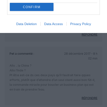
pas en cause, c’est juste qu’il n’est pas adapté aux besoins
des compagnies d’aujourd’hui (et ne venez pas me parler
CONFIRM
d’Emirates. Emirates n’est pas une compagnie mais une «
administration » subventionée sans limote par l’Emirat. Elle
commande pour des raisons de prestige à-peu-près tout et
Data Deletion
Data Access
Privacy Policy
n’importe quoi, vu qu’elle n’ a aucun impératif de rentabilité)
RÉPONDRE
Pet
a commenté :
28 décembre 2017 - 8 h
02 min
Allo .. la Chine ?
Allo l’Inde ?
Pt être est-ce ds ces deux pays qu’il faudrait faire qques
efforts, plutôt que d’attendre d’un seul client aussi bon fût-il,
la commande miracle pour boucler un business plan qui est
en train de prendre l’eau.
RÉPONDRE