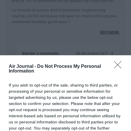
avec le 787-8 notamment sur les étapes très long courrier.
La formule du succès était là biréacteur long/très long
courrier. L’A350 est là pour rattraper ce retard et Boeing peu
maintenant trembler good news ?
RÉPONDRE
Bwrider
a commenté :
28 décembre 2017 - 8
h 15 min
Air Journal -
Do Not Process My Personal
Vous avez pensé à envoyer votre Cv au comité
Information
stratégique d’Airbus ?
RÉPONDRE
If you wish to opt-out of the sale, sharing to third parties, or
processing of your personal or sensitive information for
targeted advertising by us, please use the below opt-out
section to confirm your selection. Please note that after your
opt-out request is processed you may continue seeing
top
a commenté :
28 décembre 2017 - 7 h
interest-based ads based on personal information utilized by
26 min
us or personal information disclosed to third parties prior to
your opt-out. You may separately opt-out of the further
L’A380 ne’a pas désengorgé pas les aéroports. Au contraire il