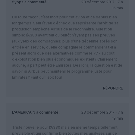
flyops
a commenté :
28 décembre 2017 - 7 h
16 min
De toute façon, c’est mort pour cet avion et ce depuis bien
longtemps. Seul l’aveu d’échec que représente l’arrêt de sa
production empêche Airbus de le reconnaître. Question
simple: l’A380 ayant fait ou plutôt n’ayant pas ses preuves
(aux yeux des compagnies) plus d’une décennie après son
entrée en service, quelle compagnie le commandera t-il a
présent alors que des alternatives comme le 777 au coût
d’exploitation bien plus économiques existent? Clairement
aucune, à part peut être Emirates. Dès lors, la question est de
savoir si Airbus peut maintenir le programme juste pour
Emirates? Faut qu’il soit fou!
RÉPONDRE
L'AMERICAIN
a commenté :
28 décembre 2017 - 7 h
19 min
Triste nouvelle pour l’A380 mais en même temps tellement
prévisible et qui confirme bien toutes mes analyses sur ce