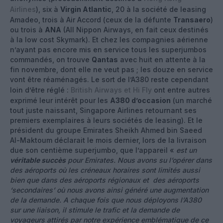
Airlines
), six à
Virgin Atlantic
, 20 à la société de leasing
Amadeo, trois à Air Accord (ceux de la défunte
Transaero
)
ou trois à
ANA
(All Nippon Airways, en fait ceux destinés
à la low cost Skymark). Et chez les compagnies aérienne
n’ayant pas encore mis en service tous les superjumbos
commandés, on trouve
Qantas
avec huit en attente à la
fin novembre, dont elle ne veut pas ; les douze en service
vont être réaménagés. Le sort de l’A380 reste cependant
loin d’être réglé :
British Airways et Hi Fly
ont entre autres
exprimé leur intérêt pour les
A380 d’occasion
(un marché
tout juste naissant, Singapore Airlines retournant ses
premiers exemplaires à leurs sociétés de leasing). Et le
président du groupe Emirates Sheikh Ahmed bin Saeed
Al-Maktoum déclarait le mois dernier, lors de la livraison
due son centième superjumbo, que l’appareil «
est un
véritable succès
pour Emirates. Nous avons su l’opérer dans
des aéroports où les créneaux horaires sont limités aussi
bien que dans des aéroports régionaux et des aéroports
‘secondaires’ où nous avons ainsi généré une augmentation
de la demande. A chaque fois que nous déployons l’A380
sur une liaison, il stimule le trafic et la demande de
voyageurs attirés par notre expérience emblématique de ce