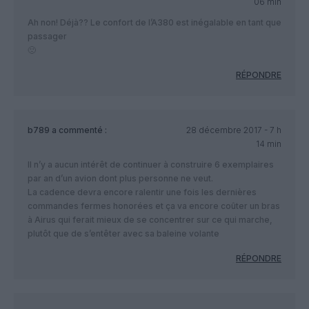
06 min
Ah non! Déjà?? Le confort de l’A380 est inégalable en tant que
passager
🙁
RÉPONDRE
b789
a commenté :
28 décembre 2017 - 7 h
14 min
Il n’y a aucun intérêt de continuer à construire 6 exemplaires
par an d’un avion dont plus personne ne veut.
La cadence devra encore ralentir une fois les dernières
commandes fermes honorées et ça va encore coûter un bras
à Airus qui ferait mieux de se concentrer sur ce qui marche,
plutôt que de s’entêter avec sa baleine volante
RÉPONDRE