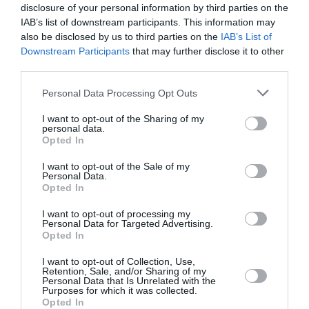
ralentit le trafic autour de lui supprime des vols et donc des
disclosure of your personal information by third parties on the
créneaux horaires pour la clientèle bizness et pose
IAB’s list of downstream participants. This information may
d’énormes problèmes de logistique aux compagnies et aux
also be disclosed by us to third parties on the
IAB’s List of
infrastructures qui le reçoivent, sans oublier les inquiétants
Downstream Participants
that may further disclose it to other
problèmes de fiabilité qu’il a connu. Le taux de disponibilité
third parties.
des A380 -données primordiales pour toute compagnie -
reste en effet nettement en deçà des attentes occasionnant
Personal Data Processing Opt Outs
de trop nombreux retards et annulations. Les A380
afficheraient un taux de panne moyen d’environ 3%, soit près
I want to opt-out of the Sharing of my
personal data.
du double du taux communément admis. ( défaillances
Opted In
moteur, micro-fissures sur les ailes, etc, etc )
I want to opt-out of the Sale of my
RÉPONDRE
Personal Data.
Opted In
I want to opt-out of processing my
Personal Data for Targeted Advertising.
flyssc
a commenté :
28 décembre 2017 - 7 h
Opted In
45 min
L’A380 est le pêché d’orgueil d’AIRBUS, la grenouille qui s’est
I want to opt-out of Collection, Use,
Retention, Sale, and/or Sharing of my
voulue aussi grosse que le boeuf.
Personal Data that Is Unrelated with the
Cet avion est est trop gros, trop lourd, et surtout pas assez
Purposes for which it was collected.
polyvalent. Ses qualités techniques et sa technologie ne sont
Opted In