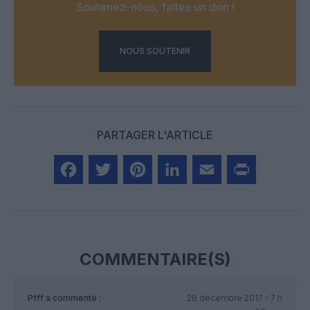
Soutenez-nous, faites un don !
NOUS SOUTENIR
PARTAGER L'ARTICLE
Facebook
Twitter
Pinterest
LinkedIn
Email
Print
COMMENTAIRE(S)
Pfff
a commenté :
28 décembre 2017 - 7 h