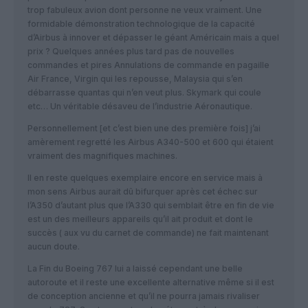
trop fabuleux avion dont personne ne veux vraiment. Une
formidable démonstration technologique de la capacité
d’Airbus à innover et dépasser le géant Américain mais a quel
prix ? Quelques années plus tard pas de nouvelles
commandes et pires Annulations de commande en pagaille
Air France, Virgin qui les repousse, Malaysia qui s’en
débarrasse quantas qui n’en veut plus. Skymark qui coule
etc… Un véritable désaveu de l’industrie Aéronautique.
Personnellement [et c’est bien une des première fois] j’ai
amèrement regretté les Airbus A340-500 et 600 qui étaient
vraiment des magnifiques machines.
Il en reste quelques exemplaire encore en service mais à
mon sens Airbus aurait dû bifurquer après cet échec sur
l’A350 d’autant plus que l’A330 qui semblait être en fin de vie
est un des meilleurs appareils qu’il ait produit et dont le
succès ( aux vu du carnet de commande) ne fait maintenant
aucun doute.
La Fin du Boeing 767 lui a laissé cependant une belle
autoroute et il reste une excellente alternative même si il est
de conception ancienne et qu’il ne pourra jamais rivaliser