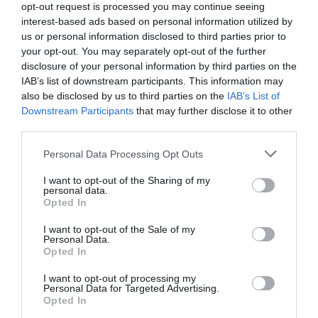
opt-out request is processed you may continue seeing
interest-based ads based on personal information utilized by
NDR
a commenté l'article :
us or personal information disclosed to third parties prior to
Contrôles aux frontières entre l’Espagne et l’Italie : des
your opt-out. You may separately opt-out of the further
arrivées plus longues, des correspondances à risque
disclosure of your personal information by third parties on the
IAB’s list of downstream participants. This information may
also be disclosed by us to third parties on the
IAB’s List of
Downstream Participants
that may further disclose it to other
Serge13
a commenté l'article :
third parties.
Flynas ouvre une ligne directe entre Médine et
Bruxelles
Personal Data Processing Opt Outs
I want to opt-out of the Sharing of my
personal data.
Opted In
histoire de l'aviation
I want to opt-out of the Sale of my
Personal Data.
Opted In
LIRE AUSSI
I want to opt-out of processing my
Personal Data for Targeted Advertising.
Opted In
LE 8 AOÛT 1908 DANS LE