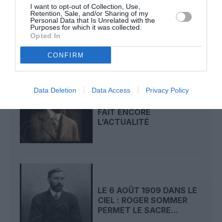
I want to opt-out of Collection, Use,
CIEL : UNE
Retention, Sale, and/or Sharing of my
DÉMONSTRATION
Personal Data that Is Unrelated with the
Purposes for which it was collected.
PUBLIQUE...
Opted In
CONFIRM
Data Deletion
Data Access
Privacy Policy
LE 7 AOÛT 1909 DANS LE
CIEL : ROGER SOMMER
FAIT ENCORE
L’ACTUALITÉ
LE 6 AOÛT 1909 DANS LE
CIEL : ROGER SOMMER
PERMET LE SACRE...