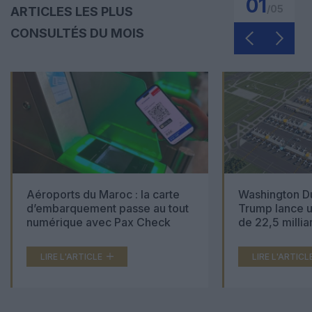
01
/
05
ARTICLES LES PLUS
CONSULTÉS DU MOIS
Aéroports du Maroc : la carte
Washington Du
d’embarquement passe au tout
Trump lance u
numérique avec Pax Check
de 22,5 millia
LIRE L'ARTICLE
LIRE L'ARTICL