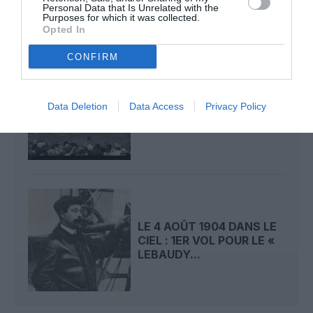
Personal Data that Is Unrelated with the
Purposes for which it was collected.
Opted In
CONFIRM
LE 5 AOÛT 1908 DANS LE
Data Deletion
Data Access
Privacy Policy
CIEL : LE « ZEPPELIN »
DÉTRUIT PAR...
LE 4 AOÛT 1904 DANS LE
CIEL : 1ER VOL POUR LE «
LEBAUDY...