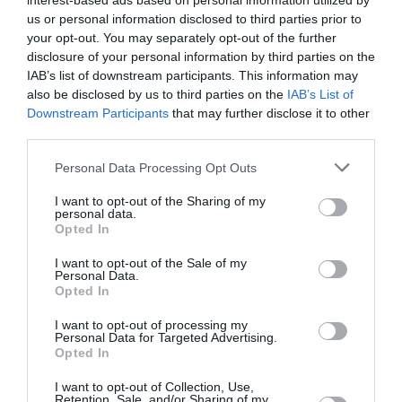
interest-based ads based on personal information utilized by
19 h 23 sans escale : le Boeing 777F de National
us or personal information disclosed to third parties prior to
Airlines relie l’Écosse à l’Australie
your opt-out. You may separately opt-out of the further
disclosure of your personal information by third parties on the
IAB’s list of downstream participants. This information may
Badissi novembri
a commenté l'article :
also be disclosed by us to third parties on the
IAB’s List of
Nice–Corse : ces vols électriques qui se profilent à
Downstream Participants
that may further disclose it to other
third parties.
l’horizon 2030
Personal Data Processing Opt Outs
I want to opt-out of the Sharing of my
histoire de l'aviation
personal data.
Opted In
I want to opt-out of the Sale of my
LIRE AUSSI
Personal Data.
Opted In
I want to opt-out of processing my
Personal Data for Targeted Advertising.
Opted In
LE 6 AOÛT 1909 DANS LE
CIEL : ROGER SOMMER
I want to opt-out of Collection, Use,
PERMET LE SACRE...
Retention, Sale, and/or Sharing of my