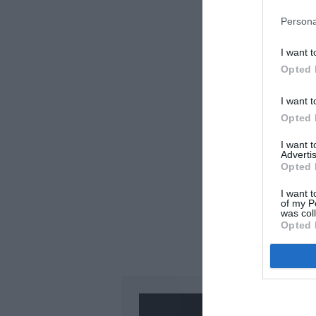
Auc
Persona
I want t
LAISS
Opted 
I want t
Opted 
I want 
Advertis
Opted 
I want t
of my P
was col
Opted 