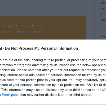
Jea
Part
off
gar
z apprécié l’article ?
-nous, faites un don !
Pas 
Cert
FAA
l -
Do Not Process My Personal Information
OUS SOUTENIR
de 
to opt-out of the sale, sharing to third parties, or processing of your per
formation for targeted advertising by us, please use the below opt-out s
r selection. Please note that after your opt-out request is processed y
eing interest-based ads based on personal information utilized by us or
disclosed to third parties prior to your opt-out. You may separately opt-
losure of your personal information by third parties on the IAB’s list of
. This information may also be disclosed by us to third parties on the
IA
Facebook
Twitter
Pinterest
LinkedIn
Email
Print
Participants
that may further disclose it to other third parties.