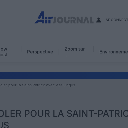
SE CONNEC
Low
Zoom sur
Perspective
Environneme
cost
…
Edito
En chiffres
Avis d’expert
oler pour la Saint-Patrick avec Aer Lingus
AJ Académie
Vidéo
OLER POUR LA SAINT-PATRI
US