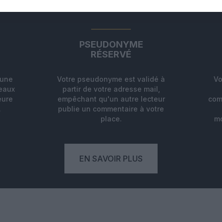
ABONNEMENT
PSEUDONYME
RÉSERVÉ
'une
Votre pseudonyme est validé à
Vo
deaux
partir de votre adresse mail,
eure
empêchant qu'un autre lecteur
com
.
publie un commentaire à votre
place.
mo
EN SAVOIR PLUS