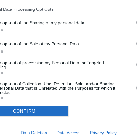
un commentaire !
l Data Processing Opt Outs
o opt-out of the Sharing of my personal data.
ER UN COMMENTAIRE
In
o opt-out of the Sale of my Personal Data.
In
to opt-out of processing my Personal Data for Targeted
ing.
In
o opt-out of Collection, Use, Retention, Sale, and/or Sharing
ersonal Data that Is Unrelated with the Purposes for which it
lected.
In
CONFIRM
Data Deletion
Data Access
Privacy Policy