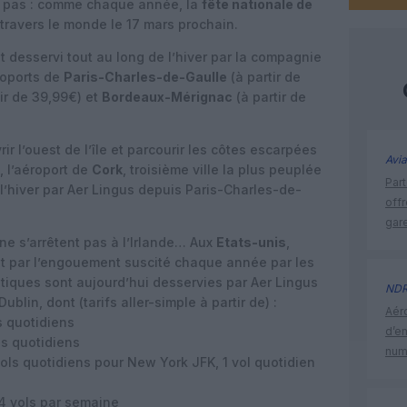
 pas : comme chaque année, la
fête nationale de
 travers le monde le 17 mars prochain.
t desservi tout au long de l’hiver par la compagnie
roports de
Paris-Charles-de-Gaulle
(à partir de
ir de 39,99€) et
Bordeaux-Mérignac
(à partir de
r l’ouest de l’île et parcourir les côtes escarpées
Avia
, l’aéroport de
Cork
, troisième ville la plus peuplée
Part
 l’hiver par Aer Lingus depuis Paris-Charles-de-
off
gar
 ne s’arrêtent pas à l’Irlande… Aux
Etats-unis
,
nt par l’engouement suscité chaque année par les
antiques sont aujourd’hui desservies par Aer Lingus
ND
blin, dont (tarifs aller-simple à partir de) :
Aéro
s quotidiens
d’e
ls quotidiens
num
vols quotidiens pour New York JFK, 1 vol quotidien
 4 vols par semaine