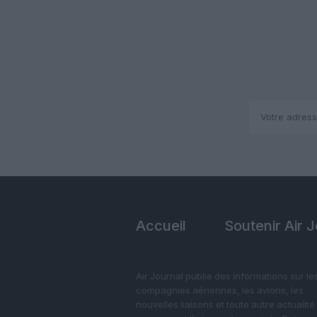
Accueil
Soutenir Air 
Air Journal publie des informations sur le
compagnies aériennes, les avions, les
nouvelles liaisons et toute autre actualité