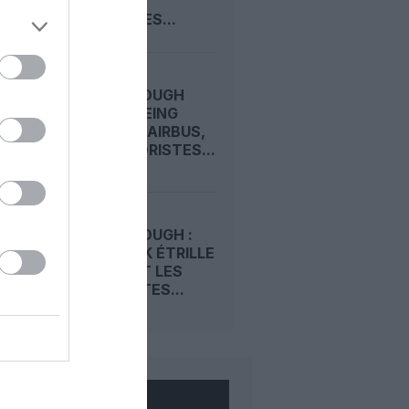
PREMIUM
D’EMIRATES...
FARNBOROUGH
2026 : BOEING
DEVANCE AIRBUS,
LES MOTORISTES...
FARNBOROUGH :
TIM CLARK ÉTRILLE
BOEING ET LES
MOTORISTES...