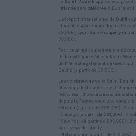
La
Saint-Patrick
approche à grands
l’Irlande
sera célébrée à Dublin et à
L’aéroport international de
Dublin
es
irlandaise
Aer Lingus
depuis les aé
29,99€),
Lyon-Saint-Exupéry
(à part
39,99€).
Pour ceux qui souhaiteraient découvri
de la mythique « Wild Atlantic Way »
de l’île, est également desservi tout
Gaulle (à partir de 39,99€).
Les célébrations de la Saint-Patrick
plusieurs destinations se distingue
festivités. 13 destinations transatl
depuis la France avec une escale à Du
-Boston (à partir de 209,00€) : 2 vol
-Chicago (à partir de 281,00€) : 2 vo
-New York (à partir de 209,00€) : 2 
pour Newark-Liberty
-Philadelphie (à partir de 219,00€) :