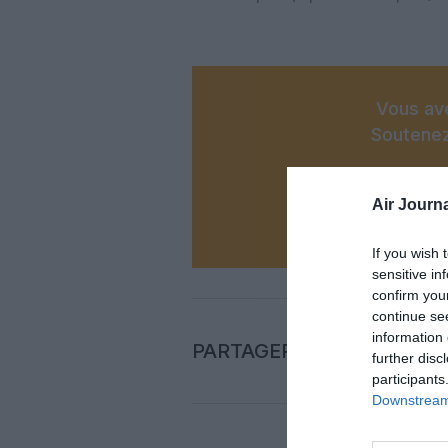
Vous ave
Soutenez
Air Journa
N
If you wish 
sensitive in
confirm you
continue se
information 
PARTAGER L'ARTICLE
further disc
participants
Downstream 