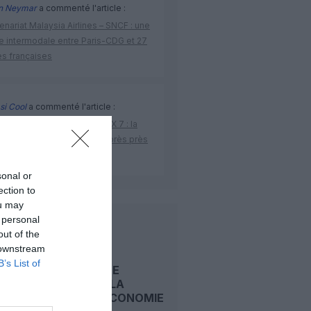
n Neymar
a commenté l'article :
enariat Malaysia Airlines – SNCF : une
re intermodale entre Paris-CDG et 27
es françaises
si Cool
a commenté l'article :
ification du Boeing 737 MAX 7 : la
 donne enfin son feu vert après près
dix ans de turbulence
sonal or
ection to
ou may
 personal
LIRE AUSSI
out of the
 downstream
B’s List of
CARNET DE
VOYAGE : LA
CLASSE ECONOMIE