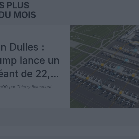
S PLUS
DU MOIS
n Dulles :
ump lance un
éant de 22,5
e dollars
1h00
par Thierry Blancmont