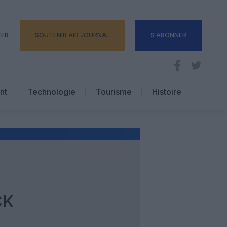
TER
SOUTENIR AIR JOURNAL
S'ABONNER
nt
Technologie
Tourisme
Histoire
Pratique
Hôtellerie
Voyages d’affaires
CK