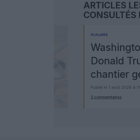
ARTICLES LE
CONSULTÉS 
Actualité
Washingto
Donald Tr
chantier g
milliards d
Publié le 1 août 2026 à 1
2 commentaires