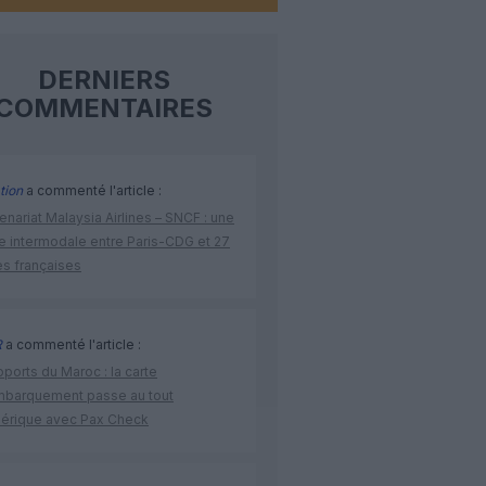
DERNIERS
COMMENTAIRES
tion
a commenté l'article :
enariat Malaysia Airlines – SNCF : une
re intermodale entre Paris-CDG et 27
es françaises
R
a commenté l'article :
ports du Maroc : la carte
mbarquement passe au tout
érique avec Pax Check