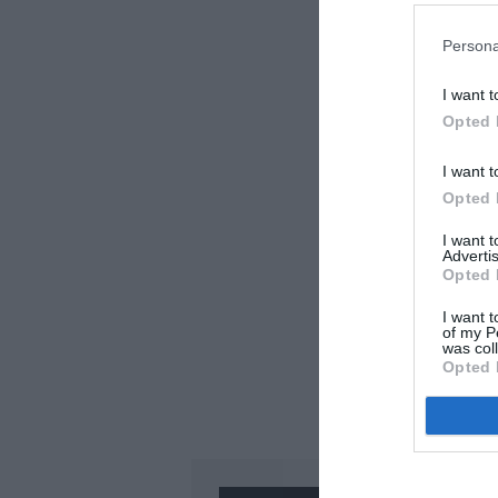
Persona
I want t
Opted 
I want t
Opted 
I want 
Advertis
Opted 
I want t
of my P
was col
Opted 