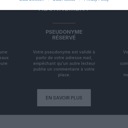
ABONNEMENT
PSEUDONYME
RÉSERVÉ
'une
Votre pseudonyme est validé à
Vo
deaux
partir de votre adresse mail,
eure
empêchant qu'un autre lecteur
com
.
publie un commentaire à votre
place.
mo
EN SAVOIR PLUS