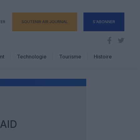
TER
SOUTENIR AIR JOURNAL
S'ABONNER
nt
Technologie
Tourisme
Histoire
Pratique
Hôtellerie
Voyages d’affaires
RAID