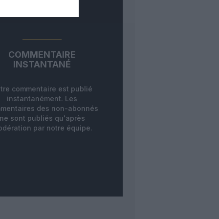
COMMENTAIRE
INSTANTANÉ
tre commentaire est publié
instantanément. Les
mentaires des non-abonnés
ne sont publiés qu'après
dération par notre équipe.