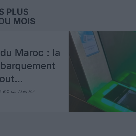
S PLUS
DU MOIS
du Maroc : la
mbarquement
out
 avec Pax
12h00
par Alain Hai