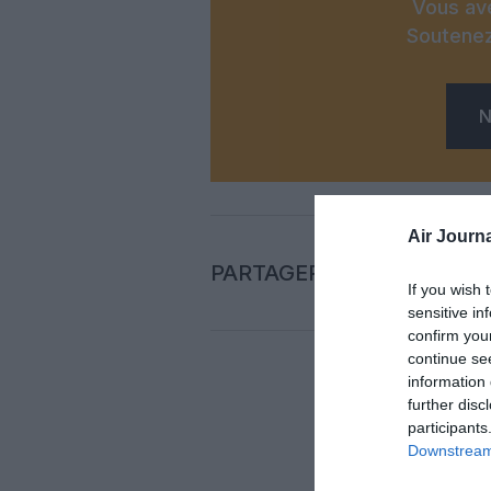
Vous ave
Soutenez
N
Air Journa
PARTAGER L'ARTICLE
If you wish 
sensitive in
confirm you
continue se
information 
further disc
Auc
participants
Downstream 
LAISS