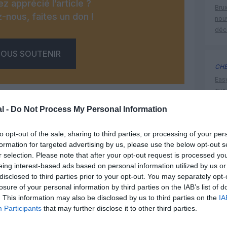
z apprécié l’article ?
Brux
-nous, faites un don !
nouv
déc
OUS SOUTENIR
CHE
Eas
ave
déd
l -
Do Not Process My Personal Information
to opt-out of the sale, sharing to third parties, or processing of your per
histoire 
formation for targeted advertising by us, please use the below opt-out s
Facebook
Twitter
Pinterest
LinkedIn
Email
Print
r selection. Please note that after your opt-out request is processed y
eing interest-based ads based on personal information utilized by us or
disclosed to third parties prior to your opt-out. You may separately opt-
losure of your personal information by third parties on the IAB’s list of
un commentaire !
. This information may also be disclosed by us to third parties on the
IA
Participants
that may further disclose it to other third parties.
ER UN COMMENTAIRE