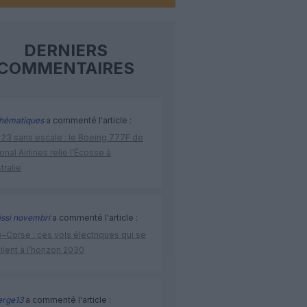
DERNIERS
COMMENTAIRES
hématiques
a commenté l'article :
 23 sans escale : le Boeing 777F de
onal Airlines relie l’Écosse à
stralie
issi novembri
a commenté l'article :
–Corse : ces vols électriques qui se
ilent à l’horizon 2030
rge13
a commenté l'article :