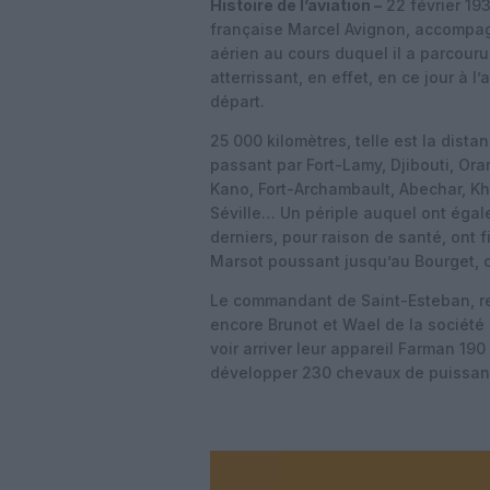
Histoire de l’aviation –
22 février 193
française Marcel Avignon, accompag
aérien au cours duquel il a parcouru
atterrissant, en effet, en ce jour à 
départ.
25 000 kilomètres, telle est la dista
passant par Fort-Lamy, Djibouti, Or
Kano, Fort-Archambault, Abechar, Kha
Séville… Un périple auquel ont égale
derniers, pour raison de santé, ont 
Marsot poussant jusqu’au Bourget, o
Le commandant de Saint-Esteban, rep
encore Brunot et Wael de la sociét
voir arriver leur appareil Farman 1
développer 230 chevaux de puissan