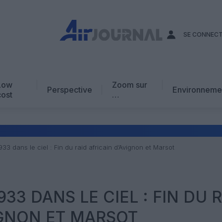
SE CONNEC
Low
Zoom sur
Perspective
Environneme
cost
…
Edito
En chiffres
Avis d’expert
933 dans le ciel : Fin du raid africain d’Avignon et Marsot
AJ Académie
Vidéo
933 DANS LE CIEL : FIN DU 
IGNON ET MARSOT