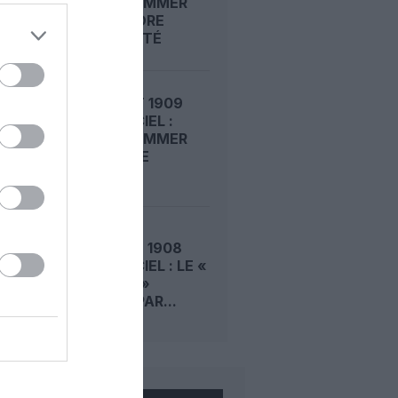
ROGER SOMMER
FAIT ENCORE
L’ACTUALITÉ
LE 6 AOÛT 1909
DANS LE CIEL :
ROGER SOMMER
PERMET LE
SACRE...
LE 5 AOÛT 1908
DANS LE CIEL : LE «
ZEPPELIN »
DÉTRUIT PAR...