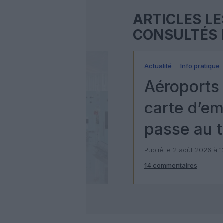
ARTICLES LE
CONSULTÉS 
Actualité
Info pratique
Aéroports 
carte d’e
passe au t
numérique
Publié le 2 août 2026 à 
14 commentaires
Check