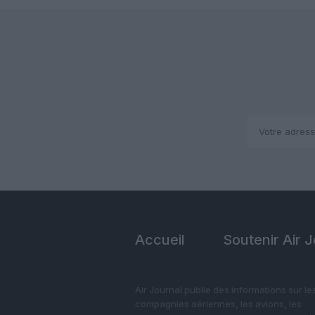
Accueil
Soutenir Air 
Air Journal publie des informations sur le
compagnies aériennes, les avions, les