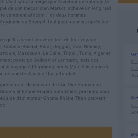
3. C’est sous la neige que l’aviateur de nationalité
né de son mécanicien Marsot, achève un long raid
 le continent africain : les deux hommes
l’aérodrome du Bourget, tout juste un mois après leur
nce qu’ils auront couverte lors de leur voyage,
an, Colomb-Béchar, Adrar, Reggan, Gao, Niamey,
rtoum, Massouah, Le Caire, Tripoli, Tunis, Alger et
Mat
ment participé Galibert et Lenhardt, mais ces
19 h
fini le voyage à Perpignan, seuls Marcel Avignon et
Nati
ù un comité d’accueil les attendait.
l’Au
résentant du ministre de l’Air, Dick Farman ou
é Gnome et Rhône étaient notamment présents pour
90 équipé d’un moteur Gnome Rhône Titan pouvant
Bad
ce.
Nice
prof
@Se