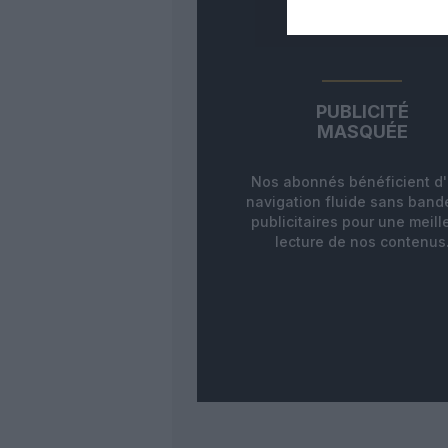
PUBLICITÉ
MASQUÉE
Nos abonnés bénéficient d
navigation fluide sans ban
publicitaires pour une meill
lecture de nos contenus