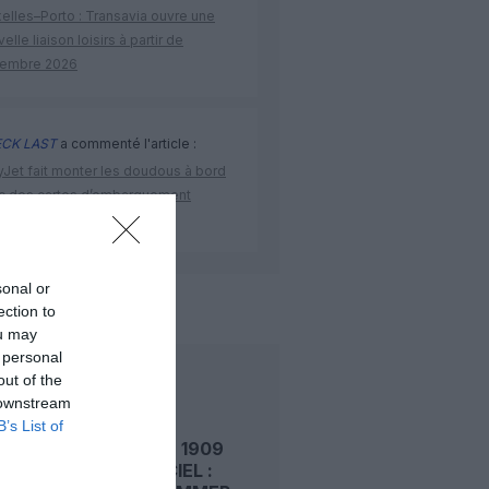
elles–Porto : Transavia ouvre une
elle liaison loisirs à partir de
embre 2026
CK LAST
a commenté l'article :
yJet fait monter les doudous à bord
c des cartes d’embarquement
iées
sonal or
de l'aviation
ection to
ou may
 personal
out of the
LIRE AUSSI
 downstream
B’s List of
LE 7 AOÛT 1909
DANS LE CIEL :