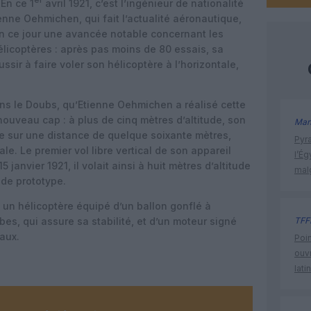
er
 En ce 1
avril 1921, c’est l’ingénieur de nationalité
enne Oehmichen, qui fait l’actualité aéronautique,
en ce jour une avancée notable concernant les
élicoptères : après pas moins de 80 essais, sa
ussir à faire voler son hélicoptère à l’horizontale,
ans le Doubs, qu’Etienne Oehmichen a réalisé cette
ouveau cap : à plus de cinq mètres d’altitude, son
Man
le sur une distance de quelque soixante mètres,
Pyr
ale. Le premier vol libre vertical de son appareil
l’Ég
 janvier 1921, il volait ainsi à huit mètres d’altitude
mal
 de prototype.
t un hélicoptère équipé d’un ballon gonflé à
es, qui assure sa stabilité, et d’un moteur signé
TFF
aux.
Poin
ouvr
lati