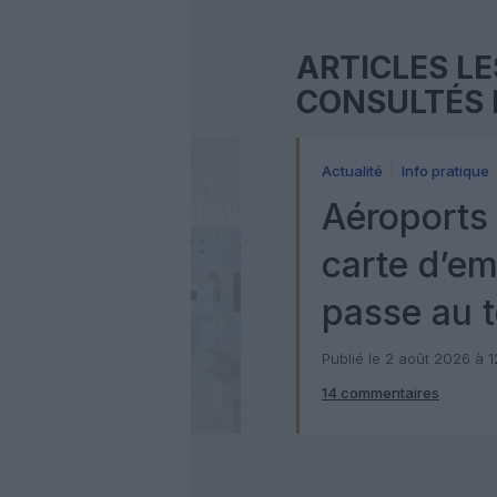
ARTICLES LE
CONSULTÉS 
Actualité
Info pratique
Aéroports 
carte d’e
passe au t
numérique
Publié le 2 août 2026 à 
14 commentaires
Check