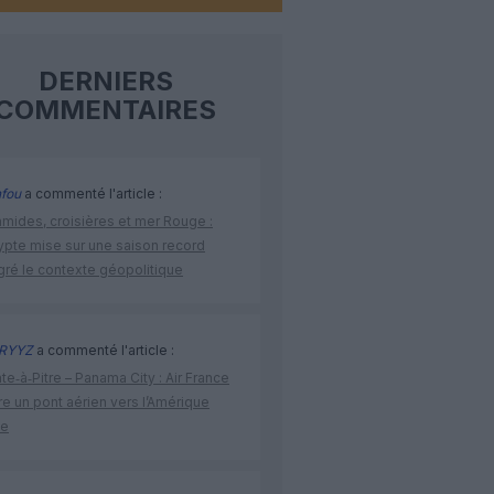
DERNIERS
COMMENTAIRES
fou
a commenté l'article :
amides, croisières et mer Rouge :
ypte mise sur une saison record
gré le contexte géopolitique
RYYZ
a commenté l'article :
te‑à‑Pitre – Panama City : Air France
e un pont aérien vers l’Amérique
ne