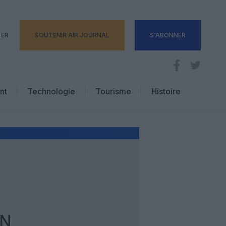
TER
SOUTENIR AIR JOURNAL
S'ABONNER
nt
Technologie
Tourisme
Histoire
Pratique
Hôtellerie
Voyages d’affaires
EN