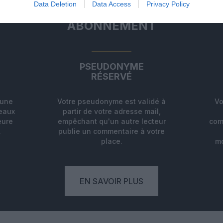
Data Deletion
Data Access
Privacy Policy
ABONNEMENT
PSEUDONYME
RÉSERVÉ
'une
Votre pseudonyme est validé à
Vo
deaux
partir de votre adresse mail,
eure
empêchant qu'un autre lecteur
com
.
publie un commentaire à votre
place.
mo
EN SAVOIR PLUS