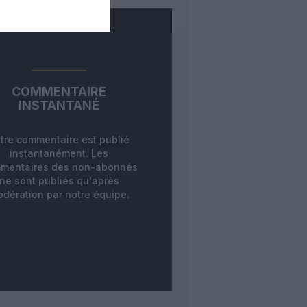
COMMENTAIRE
INSTANTANÉ
tre commentaire est publié
instantanément. Les
mentaires des non-abonnés
ne sont publiés qu'après
dération par notre équipe.