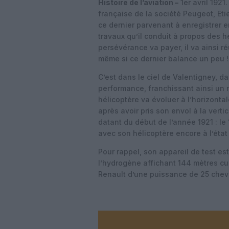
Histoire de l’aviation –
1er avril 1921.
française de la société Peugeot, Eti
ce dernier parvenant à enregistrer 
travaux qu’il conduit à propos des h
persévérance va payer, il va ainsi ré
même si ce dernier balance un peu !
C’est dans le ciel de Valentigney, d
performance, franchissant ainsi un n
hélicoptère va évoluer à l’horizonta
après avoir pris son envol à la vertic
datant du début de l’année 1921 : le 15
avec son hélicoptère encore à l’état
Pour rappel, son appareil de test es
l’hydrogène affichant 144 mètres cub
Renault d’une puissance de 25 chev