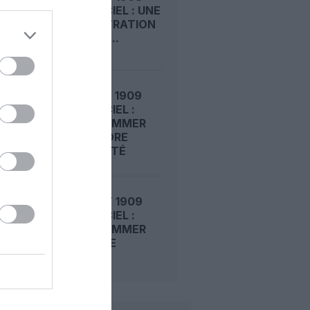
DANS LE CIEL : UNE
DÉMONSTRATION
PUBLIQUE...
LE 7 AOÛT 1909
DANS LE CIEL :
ROGER SOMMER
FAIT ENCORE
L’ACTUALITÉ
LE 6 AOÛT 1909
DANS LE CIEL :
ROGER SOMMER
PERMET LE
SACRE...