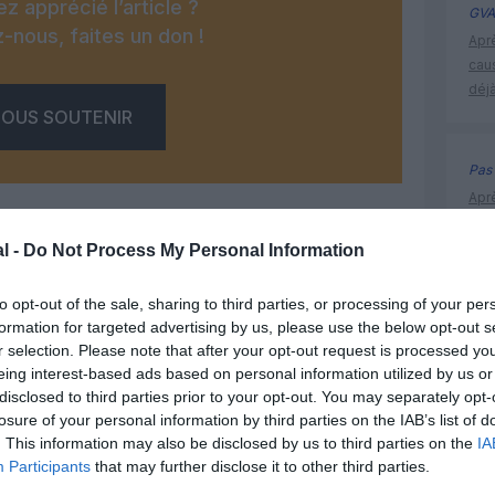
z apprécié l’article ?
GVA
-nous, faites un don !
Apr
cau
déjà
OUS SOUTENIR
Pas 
Apr
cau
déjà
l -
Do Not Process My Personal Information
to opt-out of the sale, sharing to third parties, or processing of your per
Facebook
Twitter
Pinterest
LinkedIn
Email
Print
formation for targeted advertising by us, please use the below opt-out s
histoire 
r selection. Please note that after your opt-out request is processed y
eing interest-based ads based on personal information utilized by us or
disclosed to third parties prior to your opt-out. You may separately opt-
un commentaire !
losure of your personal information by third parties on the IAB’s list of
. This information may also be disclosed by us to third parties on the
IA
Participants
that may further disclose it to other third parties.
ER UN COMMENTAIRE