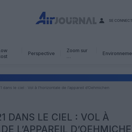
SE CONNEC
Low
Zoom sur
Perspective
Environneme
cost
…
Edito
En chiffres
Avis d’expert
21 dans le ciel : Vol à l’horizontale de l’appareil d’Oehmichen
AJ Académie
Vidéo
21 DANS LE CIEL : VOL À
 DE L’APPAREIL D’OEHMICH