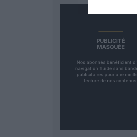
PUBLICITÉ
MASQUÉE
Nos abonnés bénéficient d
navigation fluide sans ban
publicitaires pour une meill
lecture de nos contenus