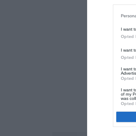
Persona
I want t
Opted 
I want t
Opted 
I want 
Advertis
Opted 
I want t
of my P
was col
Opted 