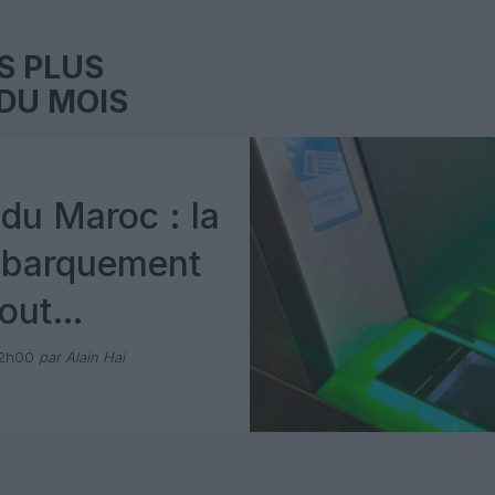
S PLUS
DU MOIS
du Maroc : la
mbarquement
out
 avec Pax
12h00
par Alain Hai