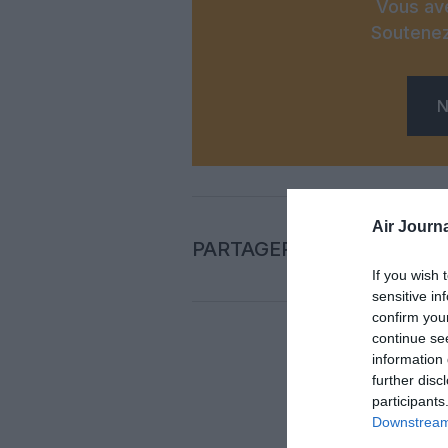
Vous ave
Soutenez
N
Air Journa
PARTAGER L'ARTICLE
If you wish 
sensitive in
confirm you
continue se
information 
Auc
further disc
participants
Downstream 
LAISS