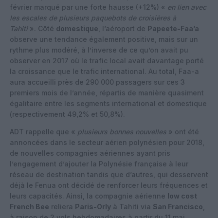
février marqué par une forte hausse (+12%) «
en lien avec
les escales de plusieurs paquebots de croisières à
Tahiti
». Côté
domestique
, l’aéroport de
Papeete-Faa’a
observe une tendance également positive, mais sur un
rythme plus modéré, à l’inverse de ce qu’on avait pu
observer en 2017 où le trafic local avait davantage porté
la croissance que le trafic international. Au total, Faa-a
aura accueilli près de 290 000 passagers sur ces 3
premiers mois de l’année, répartis de manière quasiment
égalitaire entre les segments international et domestique
(respectivement 49,2% et 50,8%).
ADT rappelle que «
plusieurs bonnes nouvelles
» ont été
annoncées dans le secteur aérien polynésien pour 2018,
de nouvelles compagnies aériennes ayant pris
l’engagement d’ajouter la Polynésie française à leur
réseau de destination tandis que d’autres, qui desservent
déjà le Fenua ont décidé de renforcer leurs fréquences et
leurs capacités. Ainsi, la compagnie aérienne
low cost
French Bee
reliera
Paris-Orly
à Tahiti via
San Francisco
,
à raison de 2 vols hebdomadaires à partir du 11 mai