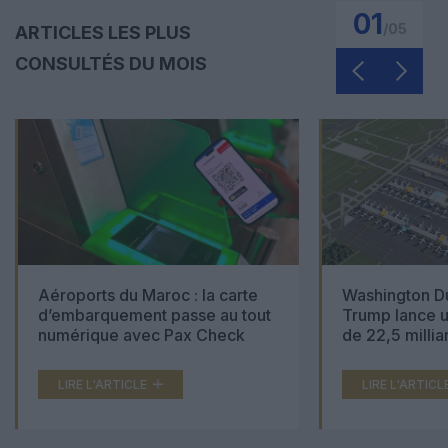
01
/
05
ARTICLES LES PLUS
CONSULTÉS DU MOIS
Aéroports du Maroc : la carte
Washington Du
d’embarquement passe au tout
Trump lance u
numérique avec Pax Check
de 22,5 millia
LIRE L'ARTICLE
LIRE L'ARTICL