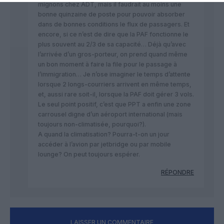
mignons chez ADT, mais il faudrait au moins une
bonne quinzaine de poste pour pouvoir absorber
dans de bonnes conditions le flux de passagers. Et
encore, si ce n’est de dire que la PAF fonctionne le
plus souvent au 2/3 de sa capacité… Déjà qu’avec
l’arrivée d’un gros-porteur, on prend quand même
un bon moment à faire la file pour le passage à
l’immigration… Je n’ose imaginer le temps d’attente
lorsque 2 longs-courriers arrivent en même temps,
et, aussi rare soit-il, lorsque la PAF doit gérer 3 vols.
Le seul point positif, c’est que PPT a enfin une zone
carrousel digne d’un aéroport international (mais
toujours non-climatisée, pourquoi?).
A quand la climatisation? Pourra-t-on un jour
accéder à l’avion par jetbridge ou par mobile
lounge? On peut toujours espérer.
RÉPONDRE
LAISSER UN COMMENTAIRE