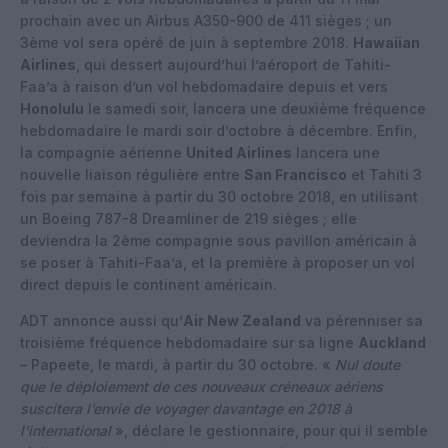
prochain avec un Airbus A350-900 de 411 sièges ; un
3ème vol sera opéré de juin à septembre 2018.
Hawaiian
Airlines
, qui dessert aujourd’hui l’aéroport de Tahiti-
Faa’a à raison d’un vol hebdomadaire depuis et vers
Honolulu
le samedi soir, lancera une deuxième fréquence
hebdomadaire le mardi soir d’octobre à décembre. Enfin,
la compagnie aérienne
United Airlines
lancera une
nouvelle liaison régulière entre
San Francisco
et Tahiti 3
fois par semaine à partir du 30 octobre 2018, en utilisant
un Boeing 787-8 Dreamliner de 219 sièges ; elle
deviendra la 2ème compagnie sous pavillon américain à
se poser à Tahiti-Faa’a, et la première à proposer un vol
direct depuis le continent américain.
ADT annonce aussi qu’
Air New Zealand
va pérenniser sa
troisième fréquence hebdomadaire sur sa ligne
Auckland
– Papeete, le mardi, à partir du 30 octobre. «
Nul doute
que le déploiement de ces nouveaux créneaux aériens
suscitera l’envie de voyager davantage en 2018 à
l’international
», déclare le gestionnaire, pour qui il semble