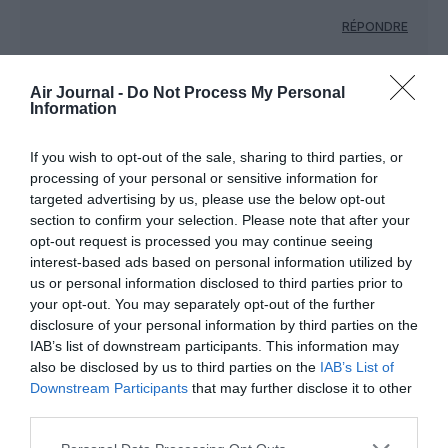
RÉPONDRE
Air Journal -
Do Not Process My Personal
Backdoor
a commenté :
17 avril 2018 - 2 h 38
Information
min
La Polynésie n’a pas besoin de ça pour mourir….il ne
If you wish to opt-out of the sale, sharing to third parties, or
faut pas oublier que sur place les hôtels, les
processing of your personal or sensitive information for
pensions, les activités, la nourriture, les
targeted advertising by us, please use the below opt-out
déplacements sont extrêmement coûteux.
section to confirm your selection. Please note that after your
Alors ok billets pas chers mais sur place faut avoir
opt-out request is processed you may continue seeing
les moyens…
interest-based ads based on personal information utilized by
us or personal information disclosed to third parties prior to
RÉPONDRE
your opt-out. You may separately opt-out of the further
disclosure of your personal information by third parties on the
IAB’s list of downstream participants. This information may
also be disclosed by us to third parties on the
IAB’s List of
LUV
a commenté :
25 avril 2018 - 21 h 05 min
Downstream Participants
that may further disclose it to other
third parties.
Le seul bémol, pas de clim dans cet aéroport…Je vous
raconte pas la chaleur étouffante qui y règne… sauf pour les