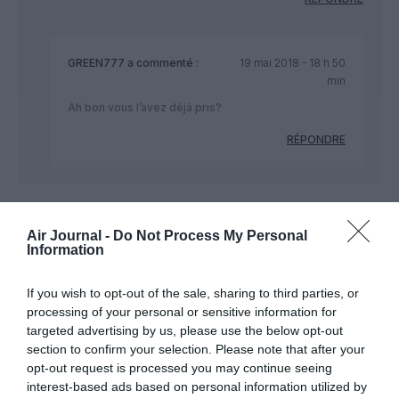
GREEN777
a commenté :
19 mai 2018 - 18 h 50
min
Ah bon vous l’avez déjà pris?
RÉPONDRE
EMBDCB
a commenté :
19 mai 2018 - 12 h 36 min
Air Journal -
Do Not Process My Personal
Information
Visiblement l’accord n’est pas si secret que ca. Du moins il ne
l’est plus !
If you wish to opt-out of the sale, sharing to third parties, or
RÉPONDRE
processing of your personal or sensitive information for
targeted advertising by us, please use the below opt-out
section to confirm your selection. Please note that after your
opt-out request is processed you may continue seeing
GREEN777
a commenté :
19 mai 2018 - 18 h 56 min
interest-based ads based on personal information utilized by