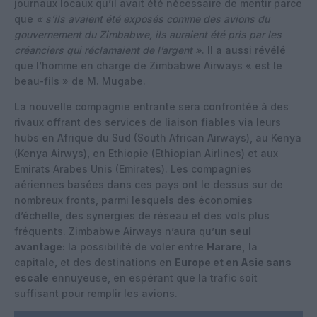
journaux locaux qu’il avait été nécessaire de mentir parce
que
« s’ils avaient été exposés comme des avions du
gouvernement du Zimbabwe, ils auraient été pris par les
créanciers qui réclamaient de l’argent »
. Il a aussi révélé
que l’homme en charge de Zimbabwe Airways « est le
beau-fils » de M. Mugabe.
La nouvelle compagnie entrante sera confrontée à des
rivaux offrant des services de liaison fiables via leurs
hubs en Afrique du Sud (South African Airways), au Kenya
(Kenya Airwys), en Ethiopie (Ethiopian Airlines) et aux
Emirats Arabes Unis (Emirates). Les compagnies
aériennes basées dans ces pays ont le dessus sur de
nombreux fronts, parmi lesquels des économies
d’échelle, des synergies de réseau et des vols plus
fréquents. Zimbabwe Airways n’aura qu’
un seul
avantage:
la possibilité de voler entre
Harare,
la
capitale, et des destinations en
Europe et en Asie sans
escale
ennuyeuse, en espérant que la trafic soit
suffisant pour remplir les avions.