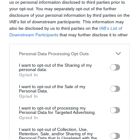
Robert Mugabe n’est plus au pouvoir mais on voit bien dans
us or personal information disclosed to third parties prior to
cette action que les sbires qui profitait de sa présence au
your opt-out. You may separately opt-out of the further
pouvoir sont toujours là pour avoir une des idées les plus
disclosure of your personal information by third parties on the
stupides.
IAB’s list of downstream participants. This information may
Comment Zimbabwe Airways peut-elle rivalisé avec
also be disclosed by us to third parties on the
IAB’s List of
Ethiopian, Kenya Airways et même sSAA sans omettre
Downstream Participants
that may further disclose it to other
Emirates alors que le pays doit se remettre de 02 décennies
third parties.
d’agonie économique. Ce n’est pas des B777 qu’il faut des le
départs.
Personal Data Processing Opt Outs
Ce mensonge est stupide puisque maintenant on sait bien
que c’est une compagnie d’état donc les B777 pourront être
I want to opt-out of the Sharing of my
personal data.
facilement saisies!
Opted In
RÉPONDRE
I want to opt-out of the Sale of my
Personal Data.
Opted In
LAISSER UN COMMENTAIRE
I want to opt-out of processing my
Personal Data for Targeted Advertising.
Opted In
I want to opt-out of Collection, Use,
FAIRE UN DON
Retention, Sale, and/or Sharing of my
Personal Data that Is Unrelated with the