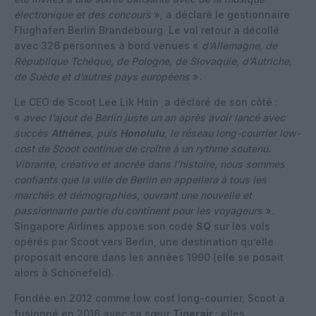
électronique et des concours
», a déclaré le gestionnaire
Flughafen Berlin Brandebourg. Le vol retour a décollé
avec 326 personnes à bord venues «
d’Allemagne, de
République Tchèque, de Pologne, de Slovaquie, d’Autriche,
de Suède et d’autres pays européens
».
Le CEO de Scoot Lee Lik Hsin a déclaré de son côté :
«
avec l’ajout de Berlin juste un an après avoir lancé avec
succès
Athènes
, puis
Honolulu
, le réseau long-courrier low-
cost de Scoot continue de croître à un rythme soutenu.
Vibrante, créative et ancrée dans l’histoire, nous sommes
confiants que la ville de Berlin en appellera à tous les
marchés et démographies, ouvrant une nouvelle et
passionnante partie du continent pour les voyageurs
».
Singapore Airlines appose son code
SQ
sur les vols
opérés par Scoot vers Berlin, une destination qu’elle
proposait encore dans les années 1990 (elle se posait
alors à Schönefeld).
Fondée en 2012 comme low cost long-courrier, Scoot a
fusionné en 2016
avec sa sœur
Tigerair
; elles