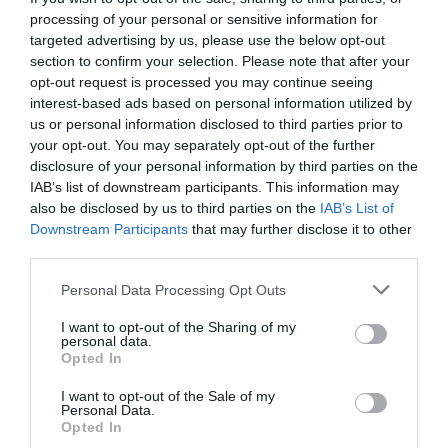
RÉPONDRE
processing of your personal or sensitive information for
targeted advertising by us, please use the below opt-out
section to confirm your selection. Please note that after your
opt-out request is processed you may continue seeing
Fcb1962
a commenté :
22 juin 2018 - 10 h 42 min
interest-based ads based on personal information utilized by
A quand singapour-rouen??
us or personal information disclosed to third parties prior to
your opt-out. You may separately opt-out of the further
RÉPONDRE
disclosure of your personal information by third parties on the
IAB’s list of downstream participants. This information may
also be disclosed by us to third parties on the
IAB’s List of
Downstream Participants
that may further disclose it to other
LAISSER UN COMMENTAIRE
third parties.
Personal Data Processing Opt Outs
FAIRE UN DON
I want to opt-out of the Sharing of my
personal data.
Opted In
Appel aux lecteurs !
I want to opt-out of the Sale of my
Soutenez Air Journal participez
à son
Personal Data.
Opted In
développement !