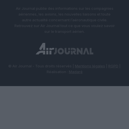
Air Journal publie des informations sur les compagnies
aériennes, les avions, les nouvelles liaisons et toute
autre actualité concernant l’aéronautique civile.
Retrouvez sur Air Journal tout ce que vous voulez savoir
sur le transport aérien.
© Air Journal - Tous droits réservés |
Mentions légales
|
RGPD
|
Réalisation :
Madaré