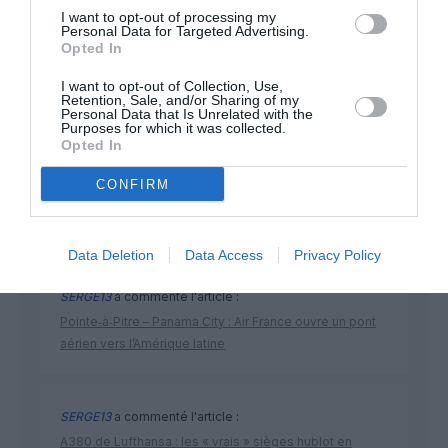
I want to opt-out of processing my
Personal Data for Targeted Advertising.
Opted In
NOUS SOUTENIR
I want to opt-out of Collection, Use,
Retention, Sale, and/or Sharing of my
Personal Data that Is Unrelated with the
Purposes for which it was collected.
Opted In
CONFIRM
DERNIERS COMMENTAIRES
Data Deletion
Data Access
Privacy Policy
SERGE13
a commenté l'article :
Pointe‑à‑Pitre – Panama City : Air France ouvre un pont
aérien vers l’Amérique latine
SERGE13
a commenté l'article :
A380 de Lufthansa : les « vrais » sièges hublot en