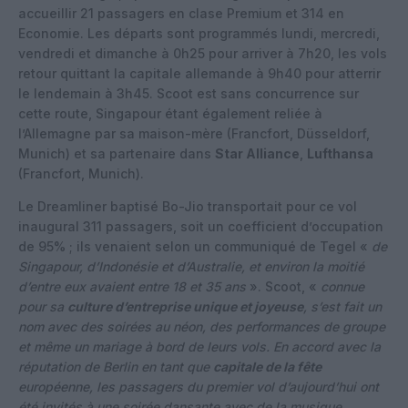
accueillir 21 passagers en clase Premium et 314 en
Economie. Les départs sont programmés lundi, mercredi,
vendredi et dimanche à 0h25 pour arriver à 7h20, les vols
retour quittant la capitale allemande à 9h40 pour atterrir
le lendemain à 3h45. Scoot est sans concurrence sur
cette route, Singapour étant également reliée à
l’Allemagne par sa maison-mère (Francfort, Düsseldorf,
Munich) et sa partenaire dans
Star Alliance
,
Lufthansa
(Francfort, Munich).
Le Dreamliner baptisé Bo-Jio transportait pour ce vol
inaugural 311 passagers, soit un coefficient d’occupation
de 95% ; ils venaient selon un communiqué de Tegel «
de
Singapour, d’Indonésie et d’Australie, et environ la moitié
d’entre eux avaient entre 18 et 35 ans
». Scoot, «
connue
pour sa
culture d’entreprise unique et joyeuse
, s’est fait un
nom avec des soirées au néon, des performances de groupe
et même un mariage à bord de leurs vols. En accord avec la
réputation de Berlin en tant que
capitale de la fête
européenne, les passagers du premier vol d’aujourd’hui ont
été invités à une soirée dansante avec de la musique