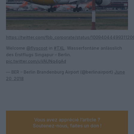
https://twitter.com/fbb_corporate/status/100940444993112
Welcome
@flyscoot
in
#TXL
. Wasserfontäne anlässlich
des Erstflugs Singapur – Berlin.
pic.twitter.com/uVAUNq4gAd
— BER – Berlin Brandenburg Airport (@berlinairport)
June
20, 2018
Vous avez apprécié l’article ?
Soutenez-nous, faites un don !