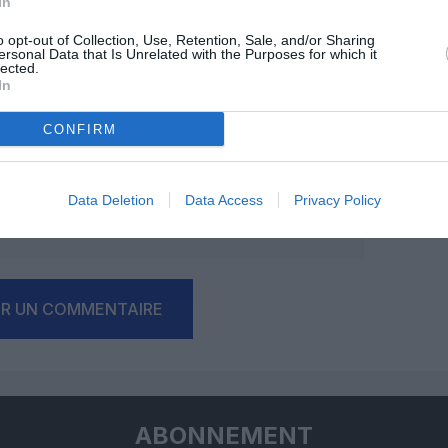
MENTAIRE(S)
In
o opt-out of Collection, Use, Retention, Sale, and/or Sharing
ersonal Data that Is Unrelated with the Purposes for which it
27 juillet 2018 - 11 h 07 min
lected.
In
 moins adapté pour un pont WE+ 1 RTT ou
de BRU ou de CRL.
RÉPONDRE
CONFIRM
27 juillet 2018 - 17 h 29 min
Data Deletion
Data Access
Privacy Policy
ncy aeroport.
RÉPONDRE
ER UN COMMENTAIRE
ABONNEMENT