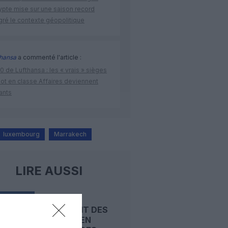
ypte mise sur une saison record
gré le contexte géopolitique
thansa
a commenté l'article :
 de Lufthansa : les « vrais » sièges
lot en classe Affaires deviennent
ants
luxembourg
Marrakech
LIRE AUSSI
LUXAIR
CONVERTIT DES
OPTIONS EN