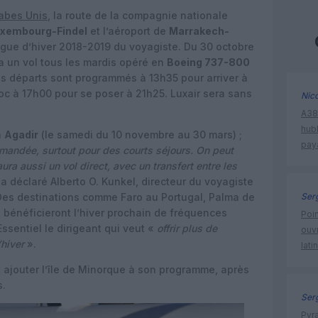
rabes Unis
, la route de la compagnie nationale
xembourg-Findel
et l’aéroport de
Marrakech-
ogue d’hiver 2018-2019 du voyagiste. Du 30 octobre
ra un vol tous les mardis opéré en
Boeing 737-800
les départs sont programmés à 13h35 pour arriver à
aroc à 17h00 pour se poser à 21h25. Luxair sera sans
Nic
A380
hub
à
Agadir
(le samedi du 10 novembre au 30 mars) ;
pay
mandée, surtout pour des courts séjours. On peut
ura aussi un vol direct, avec un transfert entre les
a déclaré Alberto O. Kunkel, directeur du voyagiste
 Des destinations comme Faro au Portugal, Palma de
Ser
bénéficieront l’hiver prochain de fréquences
Poin
ssentiel le dirigeant qui veut «
offrir plus de
ouvr
’hiver
».
lati
it ajouter l’île de Minorque à son programme, après
s.
Ser
Pyr