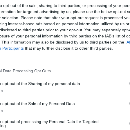
to opt-out of the sale, sharing to third parties, or processing of your per
formation for targeted advertising by us, please use the below opt-out s
r selection. Please note that after your opt-out request is processed y
z apprécié l’article ?
eing interest-based ads based on personal information utilized by us or
disclosed to third parties prior to your opt-out. You may separately opt-
-nous, faites un don !
losure of your personal information by third parties on the IAB’s list of
. This information may also be disclosed by us to third parties on the
IA
Participants
that may further disclose it to other third parties.
OUS SOUTENIR
l Data Processing Opt Outs
o opt-out of the Sharing of my personal data.
In
o opt-out of the Sale of my Personal Data.
Facebook
Twitter
Pinterest
LinkedIn
Email
Print
In
to opt-out of processing my Personal Data for Targeted
ing.