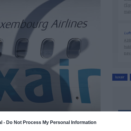
l’Ég
mal
Luf
A380
hub
pay
luxair
l -
Do Not Process My Personal Information