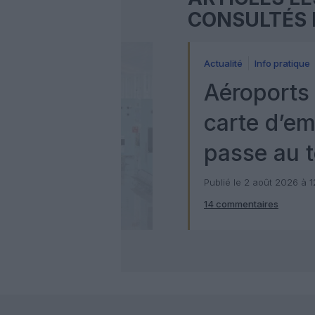
CONSULTÉS 
Actualité
Info pratique
Aéroports 
carte d’e
passe au t
numérique
Publié le 2 août 2026 à 
14 commentaires
Check