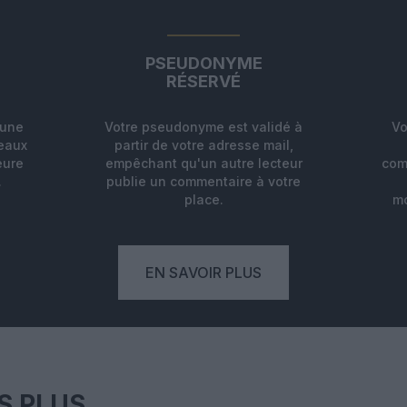
PSEUDONYME
RÉSERVÉ
'une
Votre pseudonyme est validé à
Vo
deaux
partir de votre adresse mail,
eure
empêchant qu'un autre lecteur
com
.
publie un commentaire à votre
place.
mo
EN SAVOIR PLUS
S PLUS