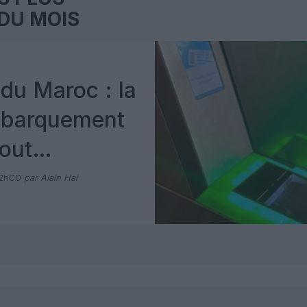
DU MOIS
du Maroc : la
mbarquement
out
 avec Pax
12h00
par Alain Hai