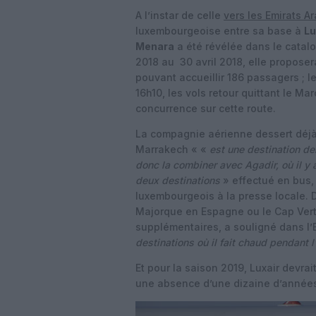
A l’instar de celle
vers les Emirats A
luxembourgeoise entre sa base à
Lu
Menara
a été révélée dans le catal
2018 au 30 avril 2018, elle propose
pouvant accueillir 186 passagers ; 
16h10, les vols retour quittant le M
concurrence sur cette route.
La compagnie aérienne dessert déj
Marrakech « «
est une destination de
donc la combiner avec Agadir, où il y a
deux destinations
» effectué en bus, 
luxembourgeois à la presse locale.
Majorque en Espagne ou le Cap Vert 
supplémentaires, a souligné dans l’E
destinations où il fait chaud pendant l
Et pour la saison 2019, Luxair devra
une absence d’une dizaine d’année