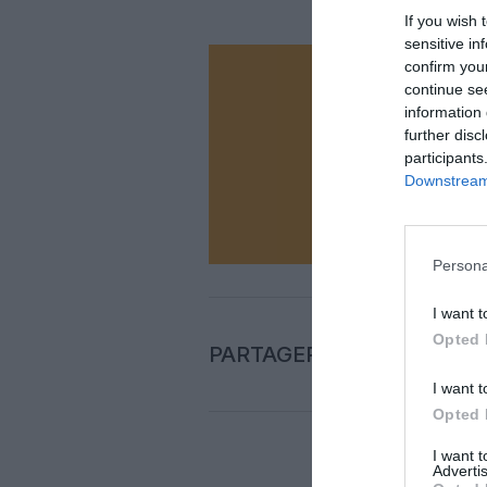
If you wish 
sensitive in
confirm you
Vous ave
continue se
information 
Soutenez
further disc
participants
Downstream 
N
Persona
I want t
Opted 
PARTAGER L'ARTICLE
I want t
Opted 
I want 
Advertis