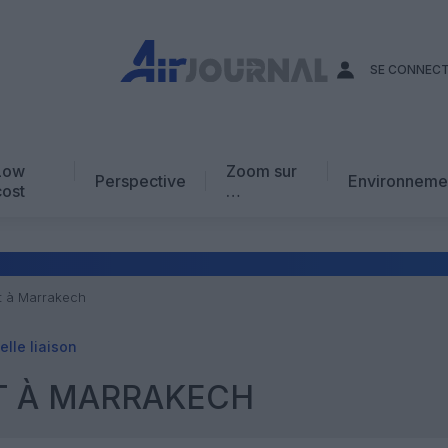
SE CONNEC
Low
Zoom sur
Perspective
Environneme
cost
…
Edito
En chiffres
Avis d’expert
nt à Marrakech
AJ Académie
lle liaison
Vidéo
T À MARRAKECH