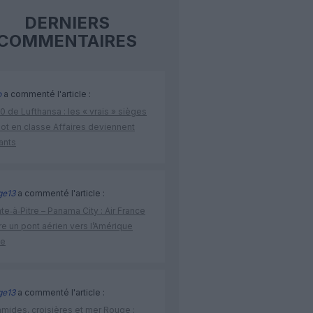
DERNIERS
COMMENTAIRES
o
a commenté l'article :
 de Lufthansa : les « vrais » sièges
lot en classe Affaires deviennent
ants
ge13
a commenté l'article :
te‑à‑Pitre – Panama City : Air France
e un pont aérien vers l’Amérique
ne
ge13
a commenté l'article :
amides, croisières et mer Rouge :