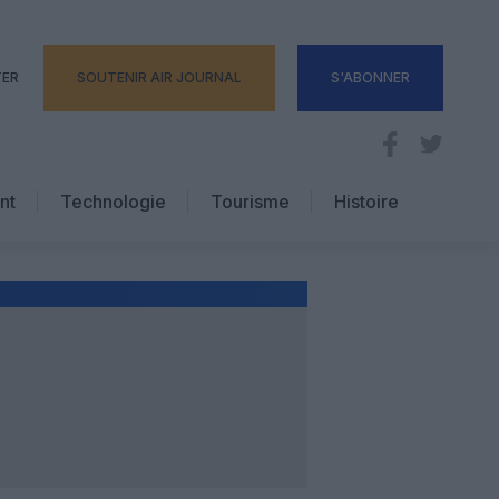
TER
SOUTENIR AIR JOURNAL
S'ABONNER
nt
Technologie
Tourisme
Histoire
Pratique
Hôtellerie
Voyages d’affaires