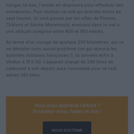
hangar, là-bas, l’armée en disposera pour effectuer des
manœuvres. Pour réaliser ce raid qui prendra moins de
sept heures, ils vont passer par les villes de Provins,
Châlons et Sainte-Menehould, évoluant dans le ciel à
une altitude comprise entre 800 et 950 mètres.
Au terme d’un voyage de quelque 250 kilomètres, qui va
se dérouler sans aucun problème (ce qui réjouira les
autorités militaires françaises !), ils arrivent enfin à
Verdun à 15 h 30. L’appareil chargé de 290 litres de
carburant à son départ, aura consommé pour ce raid
aérien 140 litres.
Vous avez apprécié l’article ?
Soutenez-nous, faites un don !
NOUS SOUTENIR