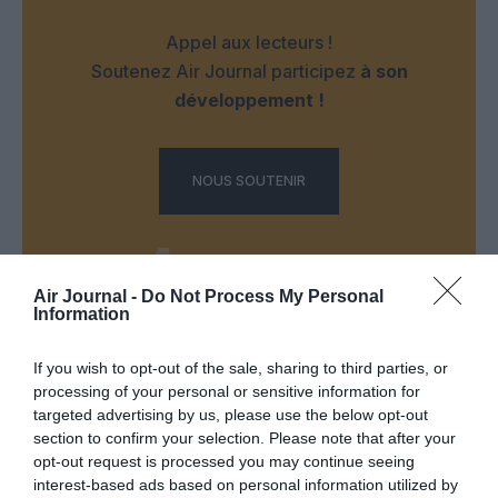
Appel aux lecteurs !
Soutenez Air Journal participez
à son
développement !
NOUS SOUTENIR
Air Journal -
Do Not Process My Personal
Information
DERNIERS COMMENTAIRES
If you wish to opt-out of the sale, sharing to third parties, or
processing of your personal or sensitive information for
targeted advertising by us, please use the below opt-out
section to confirm your selection. Please note that after your
Aviation
a commenté l'article :
opt-out request is processed you may continue seeing
Pointe‑à‑Pitre – Panama City : Air France ouvre un pont
interest-based ads based on personal information utilized by