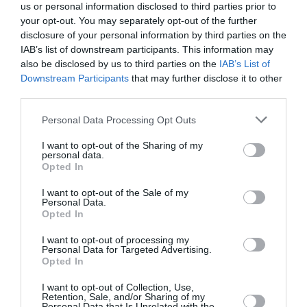
aérien vers l’Amérique latine
us or personal information disclosed to third parties prior to
your opt-out. You may separately opt-out of the further
disclosure of your personal information by third parties on the
IAB’s list of downstream participants. This information may
Pont aérien: chevilles enflées!
a commenté l'article :
also be disclosed by us to third parties on the
IAB’s List of
Pointe‑à‑Pitre – Panama City : Air France ouvre un pont
Downstream Participants
that may further disclose it to other
aérien vers l’Amérique latine
third parties.
Personal Data Processing Opt Outs
histoire de l'aviation
I want to opt-out of the Sharing of my
personal data.
Opted In
LIRE AUSSI
I want to opt-out of the Sale of my
Personal Data.
Opted In
I want to opt-out of processing my
LE 7 AOÛT 1909 DANS LE
Personal Data for Targeted Advertising.
CIEL : ROGER SOMMER
Opted In
FAIT ENCORE
I want to opt-out of Collection, Use,
L’ACTUALITÉ
Retention, Sale, and/or Sharing of my
Personal Data that Is Unrelated with the