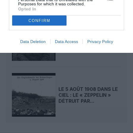
Purposes for which it was collected.
Opted In
CONFIRM
LE 6 AOÛT 1909 DANS LE
CIEL : ROGER SOMMER
Data Deletion
Data Access
Privacy Policy
PERMET LE SACRE...
LE 5 AOÛT 1908 DANS LE
CIEL : LE « ZEPPELIN »
DÉTRUIT PAR...