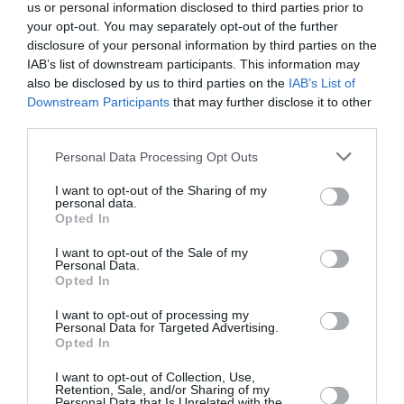
une saison record malgré le contexte géopolitique
us or personal information disclosed to third parties prior to
your opt-out. You may separately opt-out of the further
disclosure of your personal information by third parties on the
IAB’s list of downstream participants. This information may
TFFRYYZ
a commenté l'article :
also be disclosed by us to third parties on the
IAB’s List of
Pointe‑à‑Pitre – Panama City : Air France ouvre un pont
Downstream Participants
that may further disclose it to other
aérien vers l’Amérique latine
third parties.
Personal Data Processing Opt Outs
histoire de l'aviation
I want to opt-out of the Sharing of my
personal data.
Opted In
LIRE AUSSI
I want to opt-out of the Sale of my
Personal Data.
Opted In
I want to opt-out of processing my
LE 8 AOÛT 1908 DANS LE
Personal Data for Targeted Advertising.
CIEL : UNE
Opted In
DÉMONSTRATION
PUBLIQUE...
I want to opt-out of Collection, Use,
Retention, Sale, and/or Sharing of my
Personal Data that Is Unrelated with the