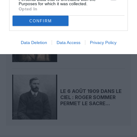
Purposes for which it was collected.
Opted In
CONFIRM
LE 7 AOÛT 1909 DANS LE
CIEL : ROGER SOMMER
FAIT ENCORE
Data Deletion
Data Access
Privacy Policy
L’ACTUALITÉ
LE 6 AOÛT 1909 DANS LE
CIEL : ROGER SOMMER
PERMET LE SACRE...