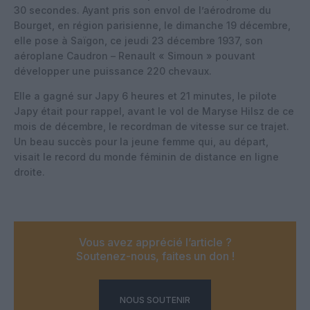
30 secondes. Ayant pris son envol de l’aérodrome du
Bourget, en région parisienne, le dimanche 19 décembre,
elle pose à Saïgon, ce jeudi 23 décembre 1937, son
aéroplane Caudron – Renault « Simoun » pouvant
développer une puissance 220 chevaux.
Elle a gagné sur Japy 6 heures et 21 minutes, le pilote
Japy était pour rappel, avant le vol de Maryse Hilsz de ce
mois de décembre, le recordman de vitesse sur ce trajet.
Un beau succès pour la jeune femme qui, au départ,
visait le record du monde féminin de distance en ligne
droite.
Vous avez apprécié l’article ?
Soutenez-nous, faites un don !
NOUS SOUTENIR