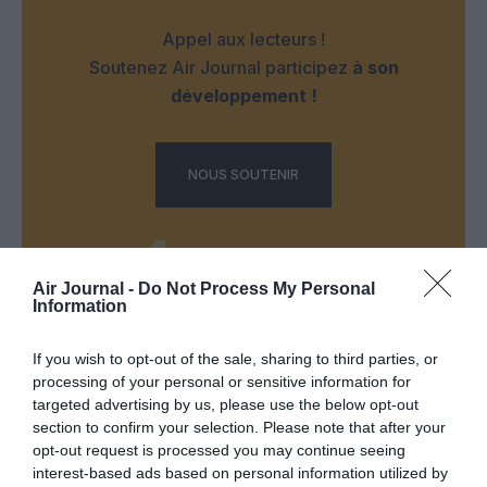
Appel aux lecteurs !
Soutenez Air Journal participez
à son
développement !
NOUS SOUTENIR
Air Journal -
Do Not Process My Personal
Information
DERNIERS COMMENTAIRES
If you wish to opt-out of the sale, sharing to third parties, or
processing of your personal or sensitive information for
targeted advertising by us, please use the below opt-out
section to confirm your selection. Please note that after your
Manfou
a commenté l'article :
opt-out request is processed you may continue seeing
Pyramides, croisières et mer Rouge : l’Égypte mise sur
interest-based ads based on personal information utilized by