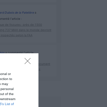
rd Dubois de la Patelière
a
enté l'article :
ue de fissures : près de 1 500
ing 737 MAX dans le monde devront
 inspectés selon la FAA
ahim
a commenté l'article :
bilité du COMAC C919 : des
malies signalées dans un document
ibué à China Southern Airlines
sonal or
ection to
ou may
 personal
de l'aviation
out of the
 downstream
B’s List of
LIRE AUSSI