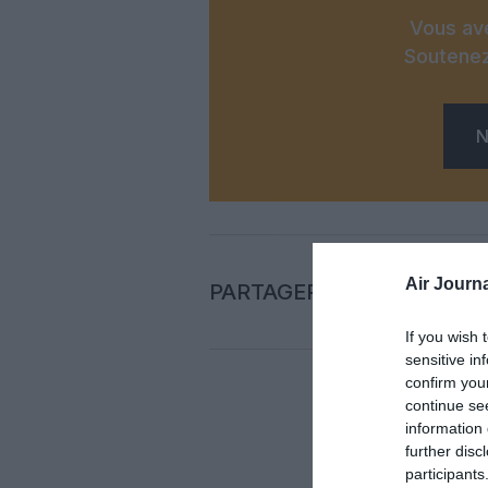
Vous ave
Soutenez
N
Air Journa
PARTAGER L'ARTICLE
If you wish 
sensitive in
confirm you
continue se
Auc
information 
further disc
participants
LAISS