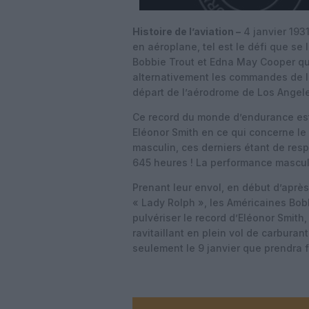
Histoire de l’aviation –
4 janvier 193
en aéroplane, tel est le défi que se
Bobbie Trout et Edna May Cooper qu
alternativement les commandes de leu
départ de l’aérodrome de Los Angel
Ce record du monde d’endurance est à
Eléonor Smith en ce qui concerne le 
masculin, ces derniers étant de res
645 heures ! La performance mascul
Prenant leur envol, en début d’après
« Lady Rolph », les Américaines Bob
pulvériser le record d’Eléonor Smith,
ravitaillant en plein vol de carburan
seulement le 9 janvier que prendra fi