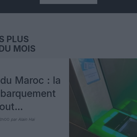
S PLUS
DU MOIS
du Maroc : la
mbarquement
out
 avec Pax
12h00
par Alain Hai