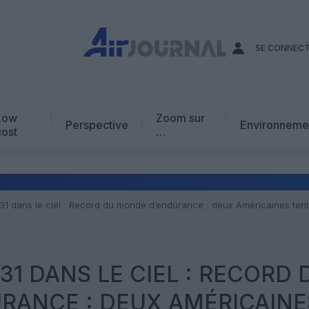
SE CONNEC
Low
Zoom sur
Perspective
Environneme
cost
…
Edito
En chiffres
Avis d’expert
931 dans le ciel : Record du monde d’endurance : deux Américaines ten
AJ Académie
Vidéo
931 DANS LE CIEL : RECORD 
RANCE : DEUX AMÉRICAINE