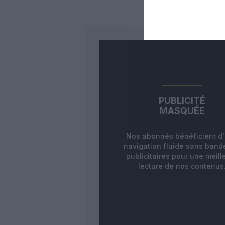
PUBLICITÉ
MASQUÉE
Nos abonnés bénéficient d
navigation fluide sans ban
publicitaires pour une meill
lecture de nos contenus