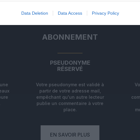
Data Deletion
Data Access
Privacy Policy
ABONNEMENT
PSEUDONYME
RÉSERVÉ
'une
Votre pseudonyme est validé à
Vo
deaux
partir de votre adresse mail,
eure
empêchant qu'un autre lecteur
com
.
publie un commentaire à votre
place.
mo
EN SAVOIR PLUS