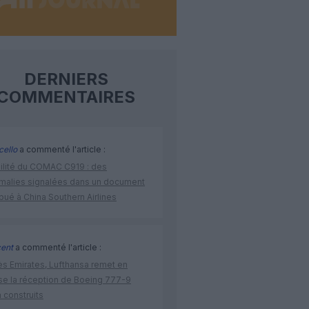
DERNIERS
COMMENTAIRES
cello
a commenté l'article :
bilité du COMAC C919 : des
malies signalées dans un document
ibué à China Southern Airlines
cent
a commenté l'article :
ès Emirates, Lufthansa remet en
se la réception de Boeing 777-9
 construits