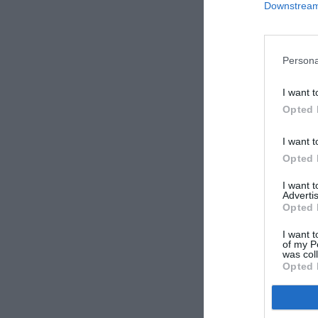
Downstream 
Persona
I want t
Opted 
I want t
Opted 
I want 
Advertis
Opted 
I want t
of my P
was col
Opted 