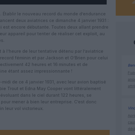
1. Établir le nouveau record du monde d’endurance
 lancent deux aviatrices ce dimanche 4 janvier 1931 :
i est encore débutante. Toutes deux allant prendre
r appareil pour tenter de réaliser cet exploit, au
es.
 l’heure de leur tentative détenu par l’aviatrice
record féminin et par Jackson et O’Brien pour celui
pectivement 42 heures et 16 minutes et de
Ben
ine étant assez impressionnante !
Fia
ano
-midi de ce 4 janvier 1931, avec leur avion baptisé
attr
bie Trout et Edna May Cooper vont littéralement
 évoluant dans le ciel durant 122 heures, se
t pour mener à bien leur entreprise. C’est donc
n leur vol victorieux.
Vin
Apr
cau
déjà