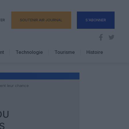
TER
SOUTENIR AIR JOURNAL
S'ABONNER
nt
Technologie
Tourisme
Histoire
Pratique
Hôtellerie
Voyages d’affaires
tent leur chance
DU
S