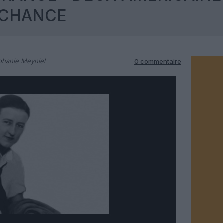
 CHANCE
phanie Meyniel
0 commentaire