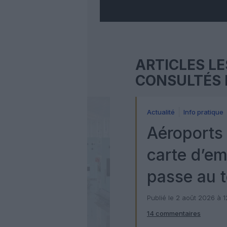
ARTICLES LE
CONSULTÉS 
Actualité
Info pratique
Aéroports 
carte d’e
passe au t
numérique
Publié le 2 août 2026 à 
14 commentaires
Check