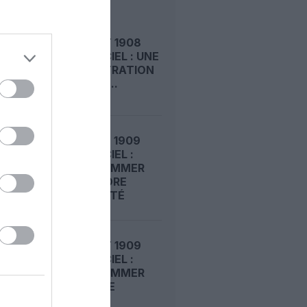
LE 8 AOÛT 1908
DANS LE CIEL : UNE
DÉMONSTRATION
PUBLIQUE...
LE 7 AOÛT 1909
DANS LE CIEL :
ROGER SOMMER
FAIT ENCORE
L’ACTUALITÉ
LE 6 AOÛT 1909
DANS LE CIEL :
ROGER SOMMER
PERMET LE
SACRE...