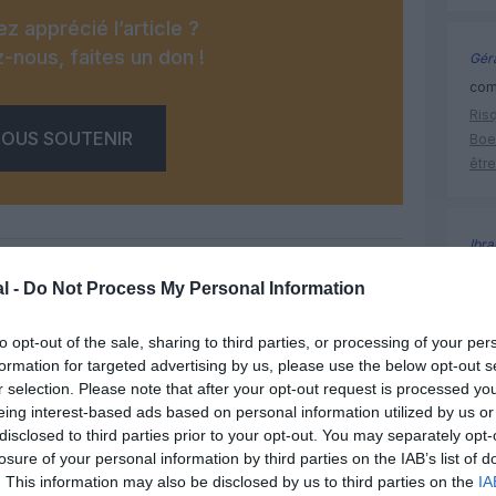
z apprécié l’article ?
-nous, faites un don !
Géra
comm
Risq
OUS SOUTENIR
Boe
être
Ibr
Fia
l -
Do Not Process My Personal Information
ano
attr
to opt-out of the sale, sharing to third parties, or processing of your per
Facebook
Twitter
Pinterest
LinkedIn
Email
Print
formation for targeted advertising by us, please use the below opt-out s
r selection. Please note that after your opt-out request is processed y
eing interest-based ads based on personal information utilized by us or
histoire 
un commentaire !
disclosed to third parties prior to your opt-out. You may separately opt-
losure of your personal information by third parties on the IAB’s list of
. This information may also be disclosed by us to third parties on the
IA
ER UN COMMENTAIRE