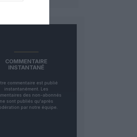
COMMENTAIRE
INSTANTANÉ
tre commentaire est publié
instantanément. Les
mentaires des non-abonnés
ne sont publiés qu'après
dération par notre équipe.