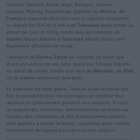
Londres-Gatwick, Rome, Alger, Bologne, Genève,
Conakry, Niamey, Nouakchott, Djeddah ou Médine.
Air
France
a supprimé deux vols vers la capitale tunisienne
au départ de CDG et la low cost
Transavia
deux autres au
départ de Lyon et d’Orly, tandis que les rotations de
Saudia
depuis Médine et
Emirates
depuis Dubaï sont
également affichées en rouge.
L’aéroport de
Djerba-Zarzis
ne souffrait ce matin que
d’une annulation de vol, celui opéré par Tunisair Express
en début de soirée, tandis que ceux de
Monastir
, de
Sfax
ou de
Gabès
semblaient épargnés.
En prévision de cette grève, Tunisair avait annoncé dès
hier la possibilité pour les passagers de modifier leur
réservation gratuitement pendant une semaine. Si tous
les agents des ministères, administrations centrales ou
locales, des institutions et des établissements publics
sont appelés à cesser le travail, rappelons qu’un service
minimum est de rigueur pour les « postes vitaux ».