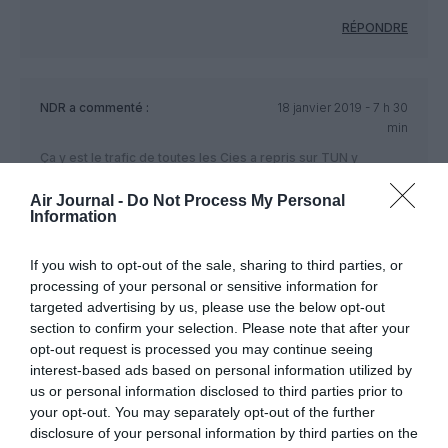
RÉPONDRE
NDR
a commenté :
18 janvier 2019 - 7 h 30
min
Ça y est le trafic de toutes les Cies a repris sur TUN y
compris celui de Tunisair :
https://www.flightstats.com/v2/flight-tracker/departures/TUN
Air Journal -
Do Not Process My Personal
Information
Par contre les retours longues distances de TU n’y sont pas
encore ce matin et c’est normal les avions de Tunisair n’y sont
If you wish to opt-out of the sale, sharing to third parties, or
pas partis hier.
processing of your personal or sensitive information for
Le gouvernement a réquisitionné 64 entreprises publiques
targeted advertising by us, please use the below opt-out
dont les établissements de transport, banques et poste pour
section to confirm your selection. Please note that after your
éviter que ça se répète , ironie du sort la seule entreprise
opt-out request is processed you may continue seeing
publique qui n’a pas fait grève hier est Tunisie Telecom alors
interest-based ads based on personal information utilized by
qu’elle a moins de part de marché que les entreprises
us or personal information disclosed to third parties prior to
privées Oreedo et Orange Tunisie.
your opt-out. You may separately opt-out of the further
disclosure of your personal information by third parties on the
RÉPONDRE