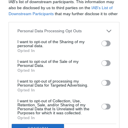
IAB’s list of downstream participants. This information may
also be disclosed by us to third parties on the
IAB’s List of
Downstream Participants
that may further disclose it to other
Jacques Nadeau
a commenté
18 janvier 2019 - 17 h
third parties.
:
19 min
Personal Data Processing Opt Outs
Qu’en est-il du vol de Montréal-Tunis TU-203 le 19
janvier 2019? Est-il décalé?
I want to opt-out of the Sharing of my
personal data.
RÉPONDRE
Opted In
I want to opt-out of the Sale of my
Personal Data.
Opted In
Bertrand
a commenté :
17 avril 2019 - 17 h 28 min
I want to opt-out of processing my
Personal Data for Targeted Advertising.
Je pars au mois de mai j’espère avoir un avion du 27/05 au
Opted In
17/06 merci de me mettre au courant
I want to opt-out of Collection, Use,
RÉPONDRE
Retention, Sale, and/or Sharing of my
Personal Data that Is Unrelated with the
Purposes for which it was collected.
Opted In
jcr
a commenté :
23 mai 2019 - 23 h 05 min