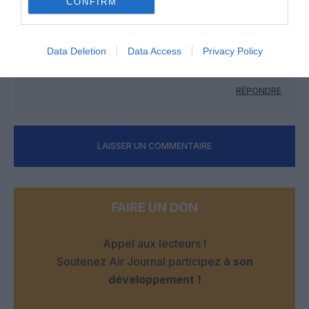
CONFIRM
j ai cru comprendre en allant a tunisair paris ce matin que tout
les vols de paris a destination de sfax sont annules pour une
duree de 4 mois ou plus .
Data Deletion
Data Access
Privacy Policy
Est ce normal car je n ai entendu aucun echos ce sujet.
qui peux me le confirmer s’il vous plait cordialement.
RÉPONDRE
LAISSER UN COMMENTAIRE
FAIRE UN DON
Appel aux lecteurs !
Soutenez Air Journal participez
à son
développement !