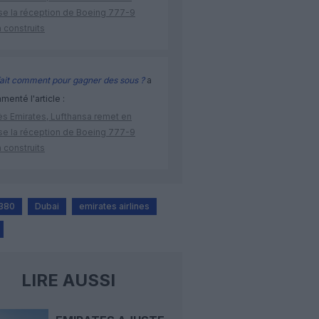
se la réception de Boeing 777-9
 construits
ait comment pour gagner des sous ?
a
enté l'article :
ès Emirates, Lufthansa remet en
se la réception de Boeing 777-9
 construits
A380
Dubai
emirates airlines
LIRE AUSSI