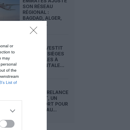
EMIRATES AJUSTE
SON RÉSEAU
RÉGIONAL :
BAGDAD, ALGER,
BAHREÏN...
sonal or
BEOND INVESTIT
ection to
DANS 256 SIÈGES
ou may
INCLINABLES À
 personal
L’HORIZONTALE...
out of the
 downstream
B’s List of
FLYDUBAI RELANCE
BUDAPEST, UN
SIGNAL FORT POUR
SON RÉSEAU...