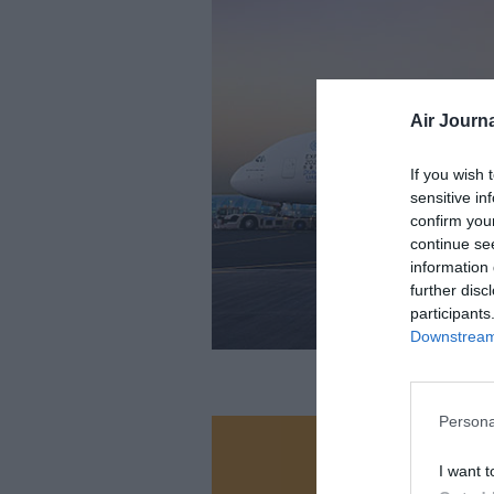
Air Journa
If you wish 
sensitive in
confirm you
continue se
information 
further disc
participants
Downstream 
Persona
Vous ave
I want t
Soutenez