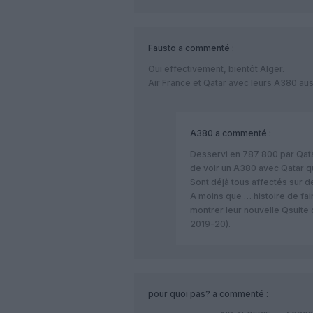
Fausto
a commenté :
Oui effectivement, bientôt Alger.
Air France et Qatar avec leurs A380 aus
A380
a commenté :
Desservi en 787 800 par Qata
de voir un A380 avec Qatar qui
Sont déjà tous affectés sur d
A moins que … histoire de fa
montrer leur nouvelle Qsuite 
2019-20).
pour quoi pas?
a commenté :