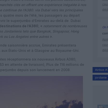
cau
 marchés clés en offrant une expérience inégalée à nos
déjà
ce continue de l’A380. via Dubaï vers les principales
s quatre mois de l’été, les passagers au départ
vrir le superjumbo d’Emirates au-delà de Dubaï
destinations de l’A380
, «
notamment de nombreuses
On f
s des Jordaniens tels que Bangkok, Singapour, Hong
comm
rk ou Los Angeles entre autres
».
Apr
cau
ande saisonnière accrue, Emirates présentera
déjà
 aux États-Unis et à Glasgow au Royaume-Uni.
rates réceptionnera six nouveaux Airbus A380,
53 en attente de livraison), Plus de 116 millions de
uperjumbo depuis son lancement en 2008.
Airbus 
jordanie