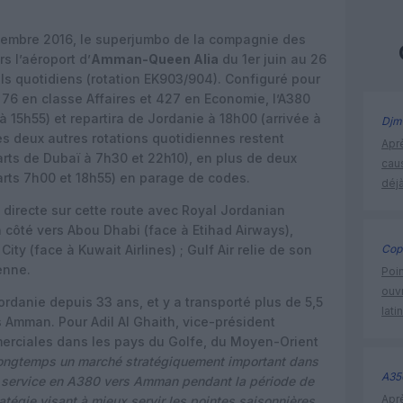
embre 2016, le superjumbo de la compagnie des
s l’aéroport d’
Amman-Queen Alia
du 1er juin au 26
vols quotidiens (rotation EK903/904). Configuré pour
 76 en classe Affaires et 427 en Economie, l’A380
à 15h55) et repartira de Jordanie à 18h00 (arrivée à
Djm
es deux autres rotations quotidiennes restent
Apr
ts de Dubaï à 7h30 et 22h10), en plus de deux
cau
rts 7h00 et 18h55) en parage de codes.
déjà
 directe sur cette route avec Royal Jordanian
 côté vers Abou Dhabi (face à Etihad Airways),
ity (face à Kuwait Airlines) ; Gulf Air relie de son
Cop
enne.
Poin
ouvr
rdanie depuis 33 ans, et y a transporté plus de 5,5
lati
s Amman. Pour Adil Al Ghaith, vice-président
merciales dans les pays du Golfe, du Moyen-Orient
longtemps un marché stratégiquement important dans
A35
un service en A380 vers Amman pendant la période de
Apr
ratégie visant à mieux servir les pointes saisonnières,