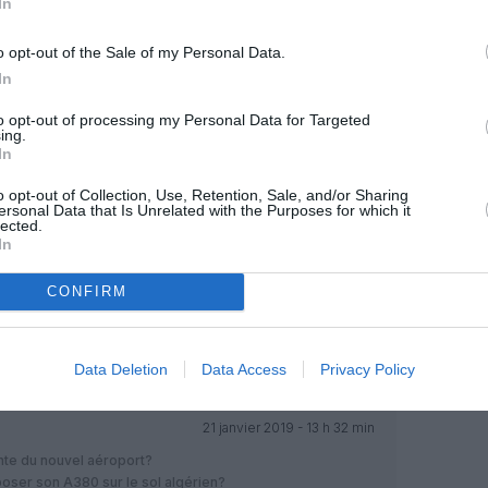
In
o opt-out of the Sale of my Personal Data.
OUS SOUTENIR
In
to opt-out of processing my Personal Data for Targeted
ing.
In
o opt-out of Collection, Use, Retention, Sale, and/or Sharing
ersonal Data that Is Unrelated with the Purposes for which it
lected.
In
Facebook
Twitter
Pinterest
LinkedIn
Email
Print
CONFIRM
MENTAIRE(S)
Data Deletion
Data Access
Privacy Policy
21 janvier 2019 - 13 h 32 min
ente du nouvel aéroport?
poser son A380 sur le sol algérien?