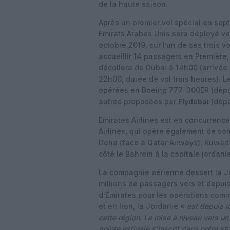
de la haute saison.
Après un premier
vol spécial
en sept
Emirats Arabes Unis sera déployé ver
octobre 2019, sur l’un de ses trois 
accueillir 14 passagers en Première,
décollera de Dubaï à 14h00 (arrivée 
22h00, durée de vol trois heures). L
opérées en Boeing 777-300ER (dépar
autres proposées par
Flydubai
(dépa
Emirates Airlines est en concurrence
Airlines, qui opère également de son
Doha (face à Qatar Airways), Kuwait C
côté le Bahreïn à la capitale jordani
La compagnie aérienne dessert la Jo
millions de passagers vers et depui
d’Emirates pour les opérations com
et en Iran, la Jordanie «
est depuis 
cette région. La mise à niveau vers 
pointe estivale s’inscrit dans notre st