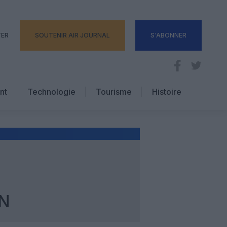
TER
SOUTENIR AIR JOURNAL
S'ABONNER
nt
Technologie
Tourisme
Histoire
Pratique
Hôtellerie
Voyages d’affaires
AN