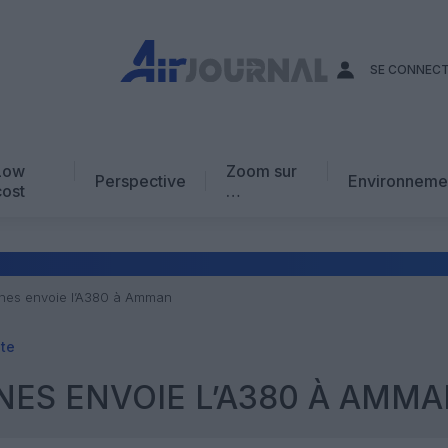
SE CONNEC
Low
Zoom sur
Perspective
Environneme
cost
…
Edito
En chiffres
Avis d’expert
lines envoie l’A380 à Amman
AJ Académie
ite
Vidéo
INES ENVOIE L’A380 À AMM