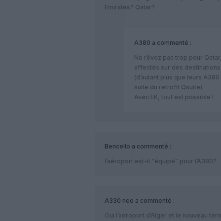
Emirates? Qatar?
A380
a commenté :
Ne rêvez pas trop pour Qatar,
affectés sur des destinations
(d’autant plus que leurs A380
suite du retrofit Qsuite).
Avec EK, tout est possible !
Bencello
a commenté :
l’aéroport est-il “équipé” pour l’A380?
A330 neo
a commenté :
Oui l’aéroport d’Alger et le nouveau ter