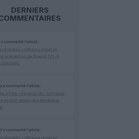
DERNIERS
COMMENTAIRES
a commenté l'article :
ès Emirates, Lufthansa remet en
se la réception de Boeing 777-9
 construits
a
a commenté l'article :
te‑à‑Pitre – Panama City : Air France
e un pont aérien vers l’Amérique
ne
0
a commenté l'article :
ès Emirates, Lufthansa remet en