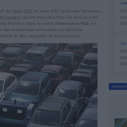
GVA
Apr
port de
Paris-CDG
en mars 2017 (près des terminaux
cau
nt Exupéry
, quatre mois plus tard. Le service a été
déjà
ley Robotics dans le cadre d’
Innovation Hub
, un
 des entreprises innovantes un territoire
isibilité et des capacités de financement.
Pas 
Apr
cau
déjà
aeroport