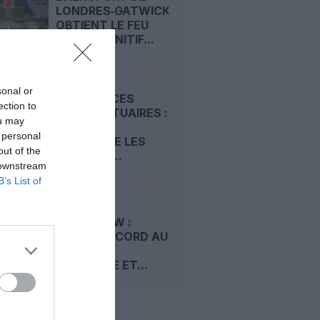
LONDRES‑GATWICK
OBTIENT LE FEU
VERT DÉFINITIF...
sonal or
REDEVANCES
ection to
AÉROPORTUAIRES :
ou may
LE SCARA
 personal
CONTESTE LES
out of the
HAUSSES...
 downstream
B’s List of
LONDRES-
HEATHROW :
TRAFIC RECORD AU
PREMIER
SEMESTRE ET...