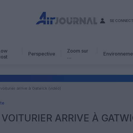
SE CONNEC
Low
Zoom sur
Perspective
Environneme
cost
…
Edito
En chiffres
Avis d’expert
 voiturier arrive à Gatwick (vidéo)
AJ Académie
ite
Vidéo
 VOITURIER ARRIVE À GATW