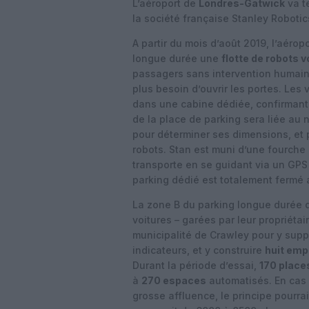
L’aéroport de
Londres-Gatwick
va t
la société française Stanley Robotics
A partir du mois d’août 2019, l’aéro
longue durée une
flotte de robots v
passagers sans intervention humaine
plus besoin d’ouvrir les portes. Les 
dans une cabine dédiée, confirmant l
de la place de parking sera liée au 
pour déterminer ses dimensions, et 
robots. Stan est muni d’une fourche l
transporte en se guidant via un GPS 
parking dédié est totalement fermé a
La zone B du parking longue durée d
voitures – garées par leur propriétai
municipalité de Crawley pour y supp
indicateurs, et y construire
huit em
Durant la période d’essai,
170 place
à
270 espaces
automatisés. En cas 
grosse affluence, le principe pourrai