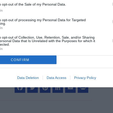
o opt-out of the Sale of my Personal Data.
In
to opt-out of processing my Personal Data for Targeted
ing.
z apprécié l’article ?
In
-nous, faites un don !
o opt-out of Collection, Use, Retention, Sale, and/or Sharing
ersonal Data that Is Unrelated with the Purposes for which it
lected.
In
OUS SOUTENIR
CONFIRM
Data Deletion
Data Access
Privacy Policy
Facebook
Twitter
Pinterest
LinkedIn
Email
Print