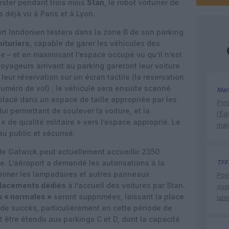
ester pendant trois mois
Stan
, le robot voiturier de
 déjà vu à Paris et à Lyon.
port londonien testera dans la zone B de son parking
oituriers
, capable de garer les véhicules des
 – et en maximisant l’espace occupé vu qu’il n’est
voyageurs arrivant au parking gareront leur voiture
eur réservation sur un écran tactile (la réservation
numéro de vol) ; le véhicule sera ensuite scanné
Man
placé dans un espace de taille appropriée par les
Pyr
ui permettant de soulever la voiture, et la
l’Ég
« de qualité militaire » vers l’espace approprié. Le
mal
u public et sécurisé.
e Gatwick peut actuellement accueillir 2350
re. L’aéroport a demandé les autorisations à la
TFF
rimer les lampadaires et autres panneaux
Poin
placements dédiés
à l’accueil des voitures par Stan.
ouvr
s « normales »
seront supprimées, laissant la place
lati
de succès, particulièrement en cette période de
t être étendu aux parkings C et D, dont la capacité