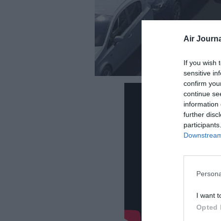
Air Journa
If you wish 
sensitive in
confirm you
continue se
information 
further disc
participants
Downstream 
Persona
I want t
Opted 