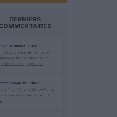
DERNIERS
COMMENTAIRES
fou
a commenté l'article :
amides, croisières et mer Rouge :
ypte mise sur une saison record
gré le contexte géopolitique
RYYZ
a commenté l'article :
te‑à‑Pitre – Panama City : Air France
e un pont aérien vers l’Amérique
ne