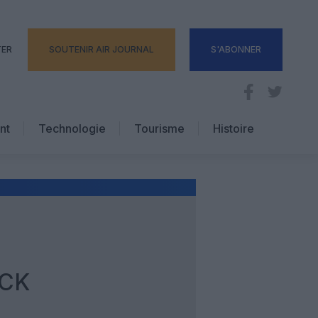
TER
SOUTENIR AIR JOURNAL
S'ABONNER
nt
Technologie
Tourisme
Histoire
Pratique
Hôtellerie
Voyages d’affaires
ICK