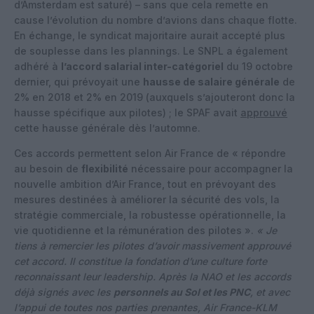
d’Amsterdam est saturé) – sans que cela remette en
cause l’évolution du nombre d’avions dans chaque flotte.
En échange, le syndicat majoritaire aurait accepté plus
de souplesse dans les plannings. Le SNPL a également
adhéré à
l’accord salarial inter-catégoriel
du 19 octobre
dernier, qui prévoyait une
hausse de salaire générale
de
2% en 2018 et 2% en 2019 (auxquels s’ajouteront donc la
hausse spécifique aux pilotes) ; le SPAF avait
approuvé
cette hausse générale dès l’automne.
Ces accords permettent selon Air France de « répondre
au besoin de
flexibilité
nécessaire pour accompagner la
nouvelle ambition d’Air France, tout en prévoyant des
mesures destinées à améliorer la sécurité des vols, la
stratégie commerciale, la robustesse opérationnelle, la
vie quotidienne et la rémunération des pilotes ».
« Je
tiens à remercier les pilotes d’avoir massivement approuvé
cet accord. Il constitue la fondation d’une culture forte
reconnaissant leur leadership. Après la NAO et les accords
déjà signés avec les
personnels au Sol et les PNC
, et avec
l’appui de toutes nos parties prenantes, Air France-KLM