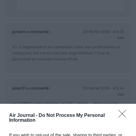
jpmarin
a commenté :
20 février 2019 - 8 h 03
min
4% d augmentation en connaissez vous des professions ou
catégories Qui ont eu une telle augmentation ? Pour le
personnel au sol nada comme d’hab
julien31
a commenté :
20 février 2019 - 8 h 34
min
Le “TPMG” sont satisfaits , le “PS” , moins … Ainsi va la vie
chez AF
Air Journal -
Do Not Process My Personal
Information
atplhkt
a commenté :
20 février 2019 - 9 h
If you wish to opt-out of the sale, sharing to third parties, or