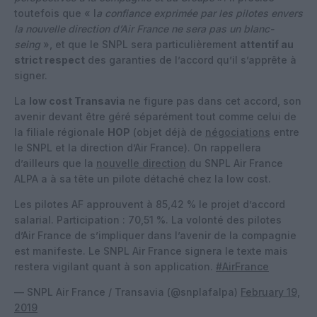
toutefois que « l
a confiance exprimée par les pilotes envers
la nouvelle direction d’Air France ne sera pas un blanc-
seing
», et que le SNPL sera particulièrement
attentif au
strict respect
des garanties de l’accord qu’il s’apprête à
signer.
La
low cost Transavia
ne figure pas dans cet accord, son
avenir devant être géré séparément tout comme celui de
la filiale régionale
HOP
(objet déjà de
négociations
entre
le SNPL et la direction d’Air France). On rappellera
d’ailleurs que la
nouvelle direction
du SNPL Air France
ALPA a à sa tête un pilote détaché chez la low cost.
Les pilotes AF approuvent à 85,42 % le projet d’accord
salarial. Participation : 70,51 %. La volonté des pilotes
d’Air France de s’impliquer dans l’avenir de la compagnie
est manifeste. Le SNPL Air France signera le texte mais
restera vigilant quant à son application.
#AirFrance
— SNPL Air France / Transavia (@snplafalpa)
February 19,
2019