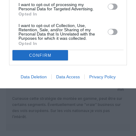
accord-salarial-signe-pour-les-personnels-au-sol-
I want to opt-out of processing my
3836813
Personal Data for Targeted Advertising.
Opted In
I want to opt-out of Collection, Use,
Retention, Sale, and/or Sharing of my
Blaireau
a commenté :
20 février 2019 - 10 h
Personal Data that Is Unrelated with the
Purposes for which it was collected.
00 min
Opted In
Fallait pas voter CFDT ??
CONFIRM
Data Deletion
Data Access
Privacy Policy
EMBDCB
a commenté :
20 février 2019 - 8 h 42
min
Curieuse cette stratégie de montée en gamme, peut être sur
certains segments. Éventuellement une “vraie” business sur
des vols européens. Sur les vols nationaux je vois pas
l’intérêt.