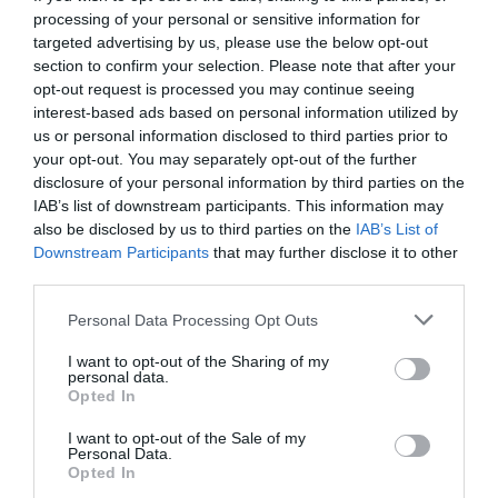
35 min
processing of your personal or sensitive information for
@ JULIEN 31
targeted advertising by us, please use the below opt-out
section to confirm your selection. Please note that after your
Vous devriez lire cet article récent de AIR JOURNAL
opt-out request is processed you may continue seeing
:
interest-based ads based on personal information utilized by
” Air France a signé vendredi avec les syndicats un
us or personal information disclosed to third parties prior to
accord salarial pour ses personnels au sol portant
your opt-out. You may separately opt-out of the further
sur l’année 2019 et comprenant notamment “des
disclosure of your personal information by third parties on the
augmentations individuelles de 1,8%”, a annoncé le
IAB’s list of downstream participants. This information may
groupe dans un communiqué. Des primes
also be disclosed by us to third parties on the
IAB’s List of
individuelles exceptionnelles. L’accord prévoit aussi
Downstream Participants
that may further disclose it to other
une enveloppe “pour financer des primes
third parties.
individuelles exceptionnelles”, ainsi que “le
paiement facilité des heures supplémentaires en
Personal Data Processing Opt Outs
2019 et la monétisation du compte épargne temps,
dans la limite de 35 heures”, selon ce communiqué.
I want to opt-out of the Sharing of my
Cet accord complète celui signé en octobre pour
personal data.
Opted In
toutes les catégories de personnels d’Air France,
avec notamment pour 2019 une augmentation
I want to opt-out of the Sale of my
générale de 2% à compter du 1er janvier”
Personal Data.
Opted In
https://www.europe1.fr/economie/air-france-un-